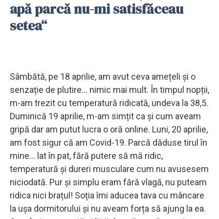
apă parcă nu-mi satisfăceau
setea“
Sâmbătă, pe 18 aprilie, am avut ceva amețeli și o
senzație de plutire… nimic mai mult. În timpul nopții,
m-am trezit cu temperatură ridicată, undeva la 38,5.
Duminică 19 aprilie, m-am simțit ca și cum aveam
gripă dar am putut lucra o oră online. Luni, 20 aprilie,
am fost sigur că am Covid-19. Parcă dăduse tirul în
mine… lat în pat, fără putere să mă ridic,
temperatură și dureri musculare cum nu avusesem
niciodată. Pur și simplu eram fără vlagă, nu puteam
ridica nici brațul! Soția îmi aducea tava cu mâncare
la ușa dormitorului și nu aveam forța să ajung la ea.