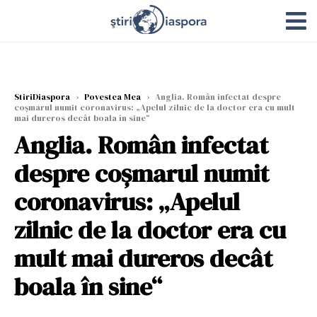
StiriDiaspora
›
Povestea Mea
›
Anglia. Român infectat despre
coșmarul numit coronavirus: „Apelul zilnic de la doctor era cu mult
mai dureros decât boala în sine“
Anglia. Român infectat
despre coșmarul numit
coronavirus: „Apelul
zilnic de la doctor era cu
mult mai dureros decât
boala în sine“