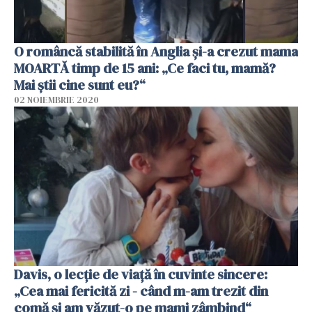
O româncă stabilită în Anglia și-a crezut mama
MOARTĂ timp de 15 ani: „Ce faci tu, mamă?
Mai știi cine sunt eu?“
02 NOIEMBRIE 2020
Davis, o lecție de viață în cuvinte sincere:
„Cea mai fericită zi - când m-am trezit din
comă și am văzut-o pe mami zâmbind“