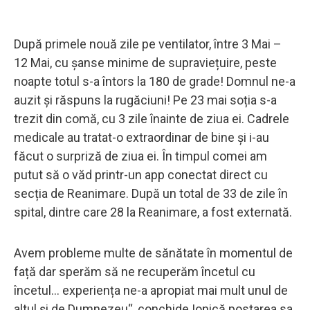
După primele nouă zile pe ventilator, între 3 Mai –
12 Mai, cu șanse minime de supraviețuire, peste
noapte totul s-a întors la 180 de grade! Domnul ne-a
auzit și răspuns la rugăciuni! Pe 23 mai soția s-a
trezit din comă, cu 3 zile înainte de ziua ei. Cadrele
medicale au tratat-o extraordinar de bine și i-au
făcut o surpriză de ziua ei. În timpul comei am
putut să o văd printr-un app conectat direct cu
secția de Reanimare. După un total de 33 de zile în
spital, dintre care 28 la Reanimare, a fost externată.
Avem probleme multe de sănătate în momentul de
față dar sperăm să ne recuperăm încetul cu
încetul… experiența ne-a apropiat mai mult unul de
altul și de Dumnezeu“, conchide Ionică postarea sa