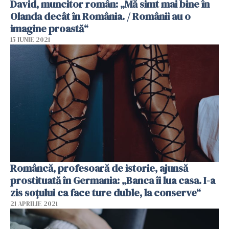
David, muncitor român: „Mă simt mai bine în
Olanda decât în ​​România. / Românii au o
imagine proastă“
15 IUNIE 2021
Româncă, profesoară de istorie, ajunsă
prostituată în Germania: „Banca îi lua casa. I-a
zis soțului ca face ture duble, la conserve“
21 APRILIE 2021