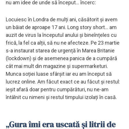
nu am idee de unde să început… încerc:
Locuiesc în Londra de mulți ani, căsătorit și avem
un băiat de aproape 17 ani. Long story short… am
auzit de virus la începutul anului și bineînțeles cu
frică, la fel ca alții, să nu ne afecteze. Pe 23 martie
s-a instaurat starea de urgență în Marea Britanie
(lockdown) și de asemenea panica de a cumpără
cât mai mult din magazine și supermarketuri.
Munca soției luase sfârșit iar eu am început să
lucrez online. Am făcut exact ce au făcut și restul:
ieșit afară doar pentru cumpărături, nu ne-am
întâlnit cu nimeni și restul timpului izolați în casă.
„Gura îmi era uscată și litrii de