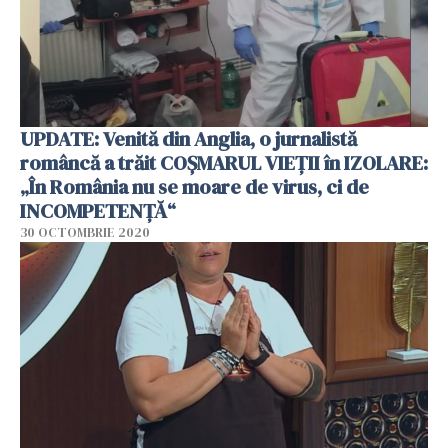
UPDATE: Venită din Anglia, o jurnalistă
româncă a trăit COȘMARUL VIEȚII în IZOLARE:
„În România nu se moare de virus, ci de
INCOMPETENȚĂ“
30 OCTOMBRIE 2020