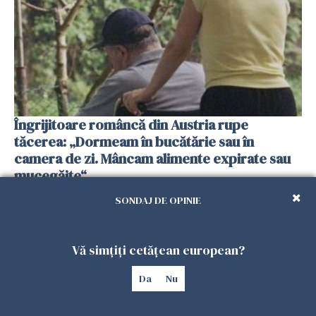
Îngrijitoare româncă din Austria rupe
tăcerea: „Dormeam în bucătărie sau în
camera de zi. Mâncam alimente expirate sau
mucegăite“
17 AUGUST 2020
SONDAJ DE OPINIE
Vă simțiți cetățean european?
Da
Nu