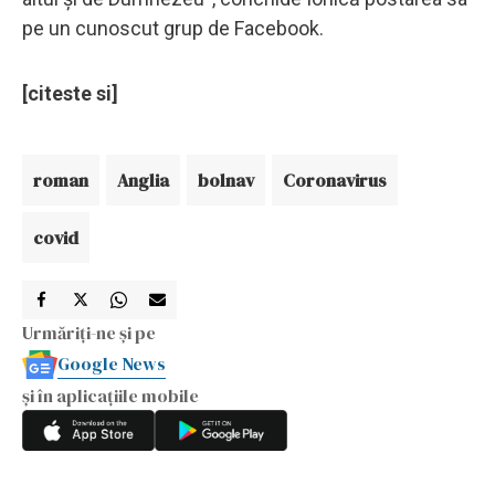
pe un cunoscut grup de Facebook.
[citeste si]
roman
Anglia
bolnav
Coronavirus
covid
Urmăriți-ne și pe
Google News
și în aplicațiile mobile