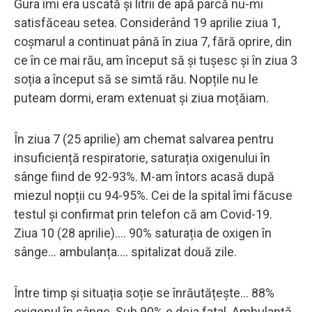
Gura îmi era uscată și litrii de apă parcă nu-mi
satisfăceau setea. Considerând 19 aprilie ziua 1,
coșmarul a continuat până în ziua 7, fără oprire, din
ce în ce mai rău, am început să și tușesc și în ziua 3
soția a început să se simtă rău. Nopțile nu le
puteam dormi, eram extenuat și ziua moțăiam.
În ziua 7 (25 aprilie) am chemat salvarea pentru
insuficiență respiratorie, saturația oxigenului în
sânge fiind de 92-93%. M-am întors acasă după
miezul nopții cu 94-95%. Cei de la spital îmi făcuse
testul și confirmat prin telefon că am Covid-19.
Ziua 10 (28 aprilie)…. 90% saturația de oxigen în
sânge… ambulanța…. spitalizat două zile.
Între timp și situația soție se înrăutățește… 88%
oxigenul în sânge. Sub 90% e deja fatal. Ambulanță