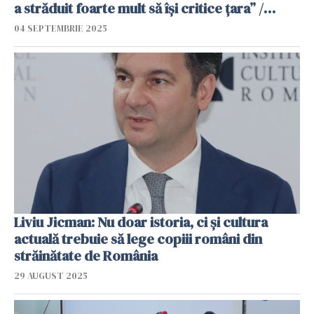
a străduit foarte mult să își critice țara” /
VIDEO
04 SEPTEMBRIE 2025
Liviu Jicman: Nu doar istoria, ci și cultura
actuală trebuie să lege copiii români din
străinătate de România
29 AUGUST 2025