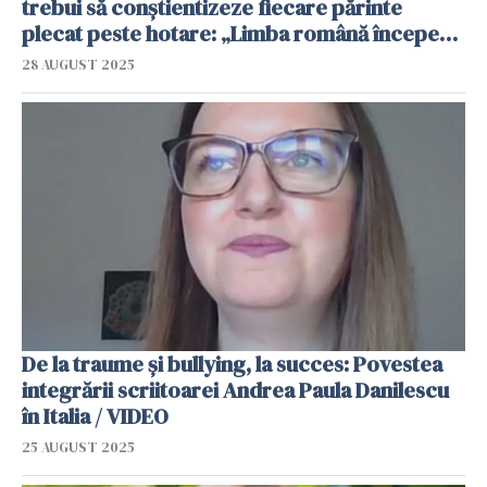
trebui să conștientizeze fiecare părinte
plecat peste hotare: „Limba română începe
acasă” / VIDEO
28 AUGUST 2025
De la traume și bullying, la succes: Povestea
integrării scriitoarei Andrea Paula Danilescu
în Italia / VIDEO
25 AUGUST 2025