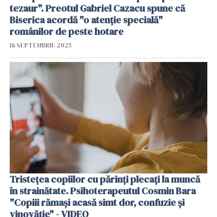
tezaur". Preotul Gabriel Cazacu spune că
Biserica acordă "o atenție specială"
românilor de peste hotare
18 SEPTEMBRIE 2025
Tristețea copiilor cu părinți plecați la muncă
în strainătate. Psihoterapeutul Cosmin Bara
"Copiii rămași acasă simt dor, confuzie și
vinovăție" - VIDEO