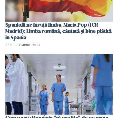
Spaniolii ne învață limba. Maria Pop (ICR
Madrid): Limba română, căutată și bine plătită
în Spania
26 SEPTEMBRIE 2025
Cum poate România "să profite" de pe urma