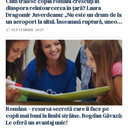
Cum trăiesc copiii români crescuți în
diaspora reîntoarcerea în țară? Laura
Dragomir Juverdeanu: „Nu este un drum de la
un aeroport la altul. Înseamnă ruptură, uneori
chiar prăbușire” / VIDEO
27 SEPTEMBRIE 2025
Româna – resursa secretă care îi face pe
copii mai buni la limbi străine. Bogdan Găvază:
Le oferă un avantaj unic!