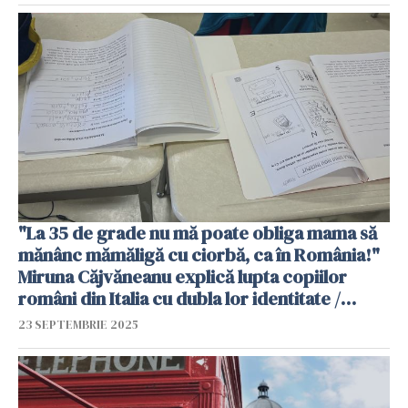
"La 35 de grade nu mă poate obliga mama să
mănânc mămăligă cu ciorbă, ca în România!"
Miruna Căjvăneanu explică lupta copiilor
români din Italia cu dubla lor identitate /
VIDEO
23 SEPTEMBRIE 2025