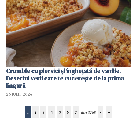
Crumble cu piersici și înghețată de vanilie.
Desertul verii care te cucerește de la prima
lingură
26 IULIE 2026
1
2
3
4
5
6
7
din 3768
›
»