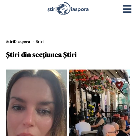
StiriDiaspora
›
Știri
Știri din secțiunea Știri