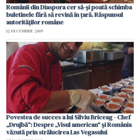
Românii din Diaspora cer să-și poată schimba
buletinele fără să revină în țară. Răspunsul
autorităților române
12 DECEMBRIE 2019
Povestea de succes a lui Silviu Briceag - Chef
„Drujbă“: Despre „Visul american“ și România
văzută prin strălucirea Las Vegasului