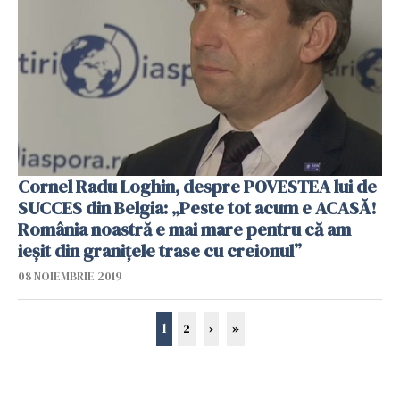
Cornel Radu Loghin, despre POVESTEA lui de
SUCCES din Belgia: „Peste tot acum e ACASĂ!
România noastră e mai mare pentru că am
ieșit din granițele trase cu creionul”
08 NOIEMBRIE 2019
1
2
›
»