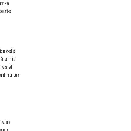
 m-a
oarte
 bazele
mă simt
raș al
oanl nu am
ra în
ngur