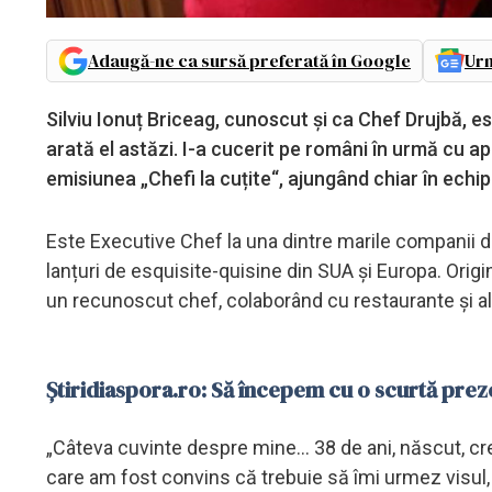
Adaugă-ne ca sursă preferată în Google
Urm
Silviu Ionuț Briceag, cunoscut și ca Chef Drujbă, e
arată el astăzi. I-a cucerit pe români în urmă cu apr
emisiunea „Chefi la cuțite“, ajungând chiar în echi
Este Executive Chef la una dintre marile companii d
lanțuri de esquisite-quisine din SUA și Europa. Orig
un recunoscut chef, colaborând cu restaurante și al
Știridiaspora.ro: Să începem cu o scurtă pr
„Câteva cuvinte despre mine... 38 de ani, născut, cr
care am fost convins că trebuie să îmi urmez visul,