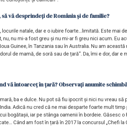
a, să vă desprindeți de România și de familie?
locurile natale, dar e o iubire foarte...limitată. Este mai 
rt, nu, nu mi-a fost greu și nu mi-ar fi greu nici acum. Eu 
Noua Guinee, în Tanzania sau în Australia. Nu am această
dorul de mamă, de soră sau de țară“. Da, îmi e dor, dar e 
nd vă întoarceț în țară? Observați anumite schimbă
mară, ba e dulce. Nu pot să fiu ipocrit și nici nu vreau să 
India. Adică nu cred că ne mai desparte foarte mult timp
cui bogătașii, iar pe stânga oamenii în bordeie. Găsesc 
ate... Când am fost în țară în 2017 la concursul „Chefi la C