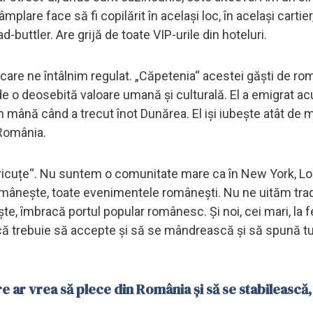
plare face să fi copilărit în același loc, în același cartier
d-buttler. Are grijă de toate VIP-urile din hoteluri.
care ne întâlnim regulat. „Căpetenia“ acestei găști de ro
 de o deosebită valoare umană și culturală. El a emigrat a
 în mână când a trecut înot Dunărea. El iși iubește atât de m
 România.
ricuțe“. Nu suntem o comunitate mare ca în New York, L
mânește, toate evenimentele românești. Nu ne uităm tradiț
, îmbracă portul popular românesc. Și noi, cei mari, la f
 că trebuie să accepte și să se mândrească și să spună tu
re ar vrea să plece din România și să se stabilească,