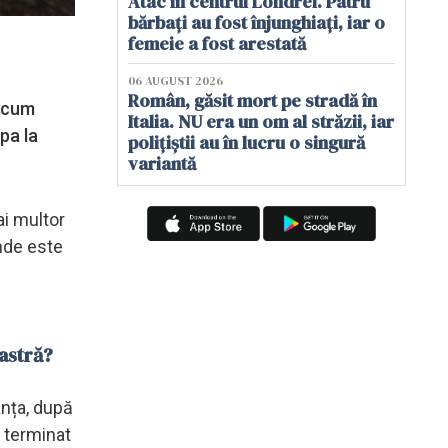
Atac în centrul Londrei. Patru
bărbați au fost înjunghiați, iar o
femeie a fost arestată
06 AUGUST 2026
Român, găsit mort pe stradă în
a cum
Italia. NU era un om al străzii, iar
pa la
polițiștii au în lucru o singură
variantă
ai multor
unde este
astră?
anța, după
m terminat