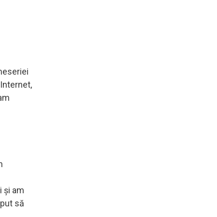
meseriei
Internet,
iam
n
i și am
eput să