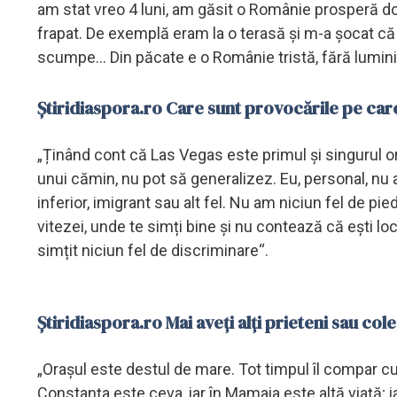
am stat vreo 4 luni, am găsit o Românie prosperă d
frapat. De exemplă eram la o terasă și m-a șocat că
scumpe... Din păcate e o Românie tristă, fără luminiț
Știridiaspora.ro Care sunt provocările pe care 
„Ținând cont că Las Vegas este primul și singurul o
unui cămin, nu pot să generalizez. Eu, personal, nu a
inferior, imigrant sau alt fel. Nu am niciun fel de pie
vitezei, unde te simți bine și nu contează că ești lo
simțit niciun fel de discriminare“.
Știridiaspora.ro Mai aveți alți prieteni sau c
„Orașul este destul de mare. Tot timpul îl compar cu
Constanța este ceva, iar în Mamaia este altă viață; i