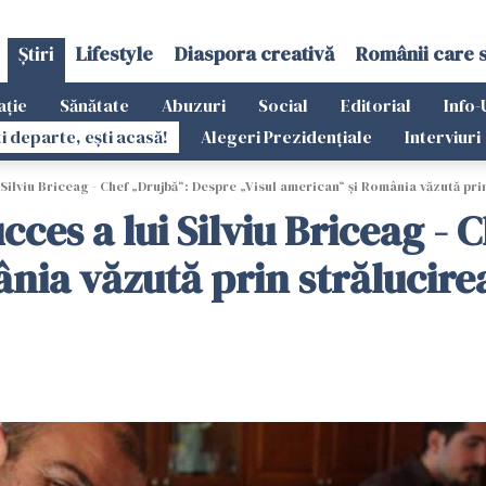
Știri
Lifestyle
Diaspora creativă
Românii care 
ație
Sănătate
Abuzuri
Social
Editorial
Info-
ti departe, ești acasă!
Alegeri Prezidențiale
Interviuri
Silviu Briceag - Chef „Drujbă“: Despre „Visul american“ și România văzută pri
cces a lui Silviu Briceag - 
nia văzută prin strălucire