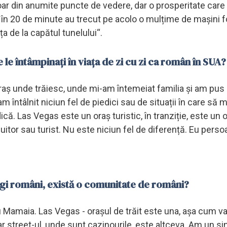
oar din anumite puncte de vedere, dar o prosperitate care
 în 20 de minute au trecut pe acolo o mulțime de mașini f
a de la capătul tunelului“.
le întâmpinați în viața de zi cu zi ca român în SUA?
raș unde trăiesc, unde mi-am întemeiat familia și am pus
m întâlnit niciun fel de piedici sau de situații în care să 
dică. Las Vegas este un oraș turistic, în tranziție, este un o
cuitor sau turist. Nu este niciun fel de diferență. Eu pers
olegi români, există o comunitate de români?
 Mamaia. Las Vegas - orașul de trăit este una, așa cum va
ar street-ul, unde sunt cazinourile, este altceva. Am un si