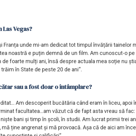
în Las Vegas?
 și Franța unde mi-am dedicat tot timpul învățării tainelor 
stea noastră e puțin demnă de un film. Am cunoscut-o pe 
de foarte mulți ani, însă despre actuala mea soție nu șt
trăim în State de peste 20 de ani“.
cătar sau a fost doar o întâmplare?
ditat... Am descoperit bucătăria când eram în liceu, apoi î
rminat facultatea...am văzut că de fapt asta vreau să fac:
te bani și timp în școli, în studii. Am lucrat primii trei an
, mă ține angrenat și mă provoacă. Așa că de aici am înc
e cunoștințe și calificări“.