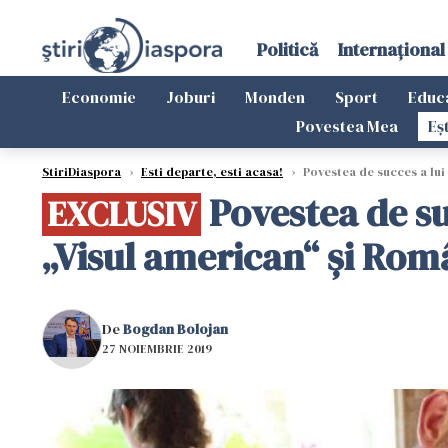
Politică
Internațional
Economie
Joburi
Monden
Sport
Educ
Povestea Mea
Eș
StiriDiaspora
›
Esti departe, esti acasa!
›
Povestea de succes a lui 
Povestea de su
EXCLUSIV
„Visul american“ și Româ
De
Bogdan Bolojan
27 NOIEMBRIE 2019