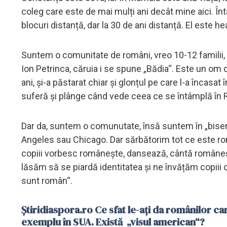
coleg care este de mai mulți ani decât mine aici. Întâm
blocuri distanță, dar la 30 de ani distanță. El este hea
Suntem o comunitate de români, vreo 10-12 familii, 
Ion Petrinca, căruia i se spune „Bădia“. Este un om
ani, și-a păstarat chiar și glonțul pe care l-a încasat
suferă și plânge când vede ceea ce se întâmplă în
Dar da, suntem o comunutate, însă suntem în „bise
Angeles sau Chicago. Dar sărbătorim tot ce este ro
copiii vorbesc românește, dansează, cântă românește
lăsăm să se piardă identitatea și ne învățăm copiii
sunt român“.
Știridiaspora.ro Ce sfat le-ați da românilor ca
exemplu în SUA. Există „visul american“?