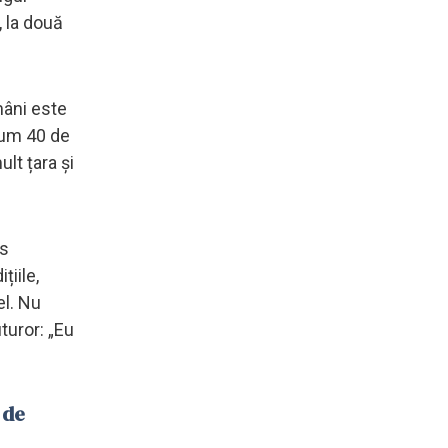
, la două
mâni este
cum 40 de
ult țara și
os
iile,
el. Nu
turor: „Eu
 de