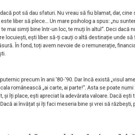
 dacă pot să dau sfaturi. Nu vreau să fiu blamat, dar, cine
ea, este liber să plece... Un mare psiholog a spus: „nu sun
 mai simți bine într-un loc, te muți în altul“. Deci dacă n
locuiești, ești liber să-ți cauți o altă destinație unde să fi
 măsură. În fond, toți avem nevoie de o remunerație, financi
ti.
puternic precum în anii '80-'90. Dar încă există „visul ame
icala românească „ai carte, ai parte!“. Asta se poate numi 
i îți place, ești apreciat la adevărata valoare. Dacă ești 
Dacă ai învățat și îți faci meseria bine și vrei să răzbești, 