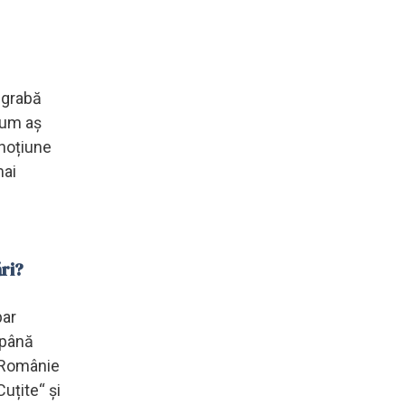
degrabă
acum aș
 noțiune
mai
ri?
par
 până
o Românie
uțite“ și