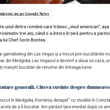
ărește-ne pe Google News
ste unul dintre românii care trăiesc „visul american“, aș
oximativ trei ani, când s-a întors în țară pentru a partici
pa lui Chef Sorin Bontea.
e gamebeling din Las Vegas și a trecut prin bucătăriile m
inar din Medgidia, Las Vegasul a devenit a doua sa casă, 
ți maeștri bucătari de renume din întreaga lume.
ezentare generală. Câteva cuvinte despre dumneavo
escut în Medgidia, România, detașat“ cu studiile în Const
 acela de a fi bucătar. Am părăsit țara imediat după ce a