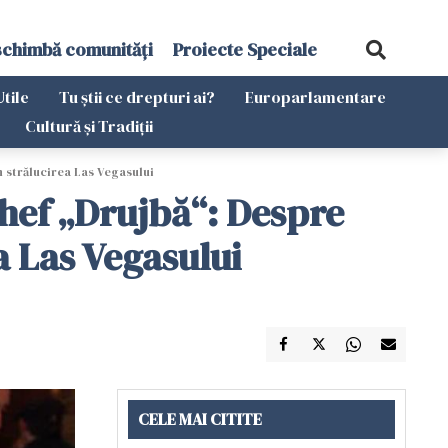
schimbă comunități
Proiecte Speciale
Utile
Tu știi ce drepturi ai?
Europarlamentare
Cultură și Tradiții
n strălucirea Las Vegasului
Chef „Drujbă“: Despre
a Las Vegasului
CELE MAI CITITE