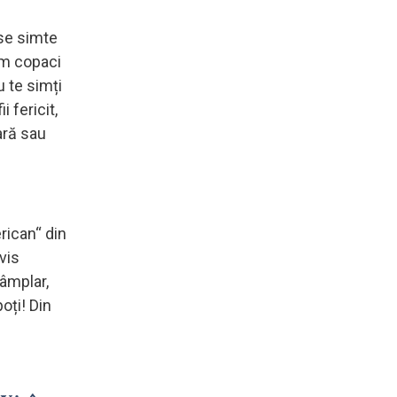
 se simte
tem copaci
u te simți
i fericit,
ară sau
rican“ din
vis
tâmplar,
poți! Din