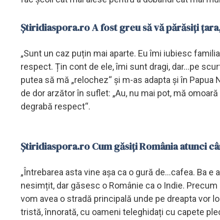
Știridiaspora.ro A fost greu să vă părăsiți țar
„Sunt un caz puțin mai aparte. Eu îmi iubiesc familia, 
respect. Țin cont de ele, îmi sunt dragi, dar...pe scu
putea să mă „relochez“ și m-as adapta și în Papua 
de dor arzător în suflet: „Au, nu mai pot, mă omoară 
degrabă respect“.
Știridiaspora.ro Cum găsiți România atunci câ
„Întrebarea asta vine așa ca o gură de...cafea. Ba e a
nesimțit, dar găsesc o Românie ca o Indie. Precum 
vom avea o stradă principală unde pe dreapta vor lo
tristă, înnorată, cu oameni teleghidați cu capete plec