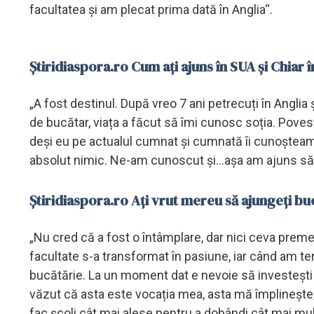
facultatea și am plecat prima dată în Anglia“.
Știridiaspora.ro Cum ați ajuns în SUA și Chiar 
„A fost destinul. După vreo 7 ani petrecuți în Anglia
de bucătar, viața a făcut să îmi cunosc soția. Pove
deși eu pe actualul cumnat și cumnată îi cunoșteam 
absolut nimic. Ne-am cunoscut și...așa am ajuns să 
Știridiaspora.ro Ați vrut mereu să ajungeți bu
„Nu cred că a fost o întâmplare, dar nici ceva preme
facultate s-a transformat în pasiune, iar când am te
bucătărie. La un moment dat e nevoie să investești niș
văzut că asta este vocația mea, asta mă împlinește
fac școli cât mai alese pentru a dobândi cât mai mult