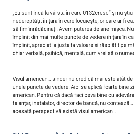
„Eu sunt încă la vârsta în care 0132cresc“ și nu știu
nedereptățit în țara în care locuiește, oricare ar fi 
să fim înrădăcinați. Avem puterea de ane mișca. Nu te
împlinit din mai multe puncte de vedere în țara în care 
împlinit, apreciat la justa ta valoare și răsplătit pe
chiar verbală, psihică, mentală, cum vrei să o numeș
Visul american... sincer nu cred că mai este atât de 
unele puncte de vedere. Aici se aplică foarte bine z
american. Pentru că dacă faci ceva bine cu adevărat, ș
faianțar, instalator, director de bancă, nu contează... 
acesată perspectivă există visul american“.