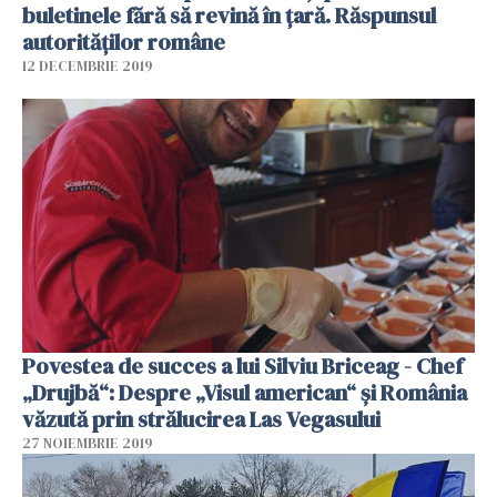
buletinele fără să revină în țară. Răspunsul
autorităților române
12 DECEMBRIE 2019
Povestea de succes a lui Silviu Briceag - Chef
„Drujbă“: Despre „Visul american“ și România
văzută prin strălucirea Las Vegasului
27 NOIEMBRIE 2019