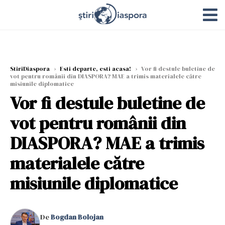
StiriDiaspora
›
Esti departe, esti acasa!
›
Vor fi destule buletine de
vot pentru românii din DIASPORA? MAE a trimis materialele către
misiunile diplomatice
Vor fi destule buletine de
vot pentru românii din
DIASPORA? MAE a trimis
materialele către
misiunile diplomatice
De
Bogdan Bolojan