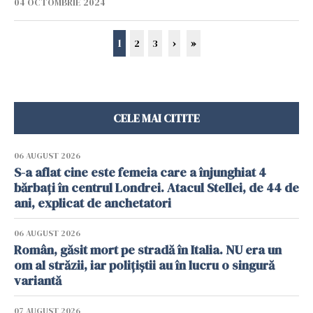
04 OCTOMBRIE 2024
1
2
3
›
»
CELE MAI CITITE
06 AUGUST 2026
S-a aflat cine este femeia care a înjunghiat 4
bărbați în centrul Londrei. Atacul Stellei, de 44 de
ani, explicat de anchetatori
06 AUGUST 2026
Român, găsit mort pe stradă în Italia. NU era un
om al străzii, iar polițiștii au în lucru o singură
variantă
07 AUGUST 2026