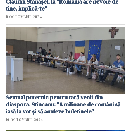
Claudiu Stănășel, la "România are nevoie de
tine, implică-te"
11 OCTOMBRIE 2024
Semnal puternic pentru țară venit din
diaspora. Stîncanu: "8 milioane de români să
iasă la vot și să anuleze buletinele"
10 OCTOMBRIE 2024