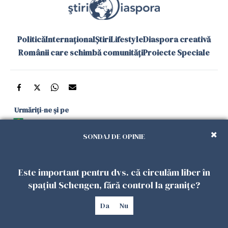
Politică
Internațional
Știri
Lifestyle
Diaspora creativă
Românii care schimbă comunități
Proiecte Speciale
Urmăriți-ne și pe
Google News
SONDAJ DE OPINIE
și în aplicațiile mobile
Este important pentru dvs. că circulăm liber în
Politica de
Politica
Gestionați
Contact
Declarație de
spațiul Schengen, fără control la granițe?
confidențialitate
Cookies
preferințele
accesibilitate
Da
Nu
Copyright 2026. Toate drepturile rezervate.