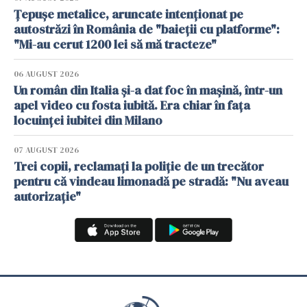
Țepușe metalice, aruncate intenționat pe
autostrăzi în România de "baieții cu platforme":
"Mi-au cerut 1200 lei să mă tracteze"
06 AUGUST 2026
Un român din Italia și-a dat foc în mașină, într-un
apel video cu fosta iubită. Era chiar în fața
locuinței iubitei din Milano
07 AUGUST 2026
Trei copii, reclamați la poliție de un trecător
pentru că vindeau limonadă pe stradă: "Nu aveau
autorizație"