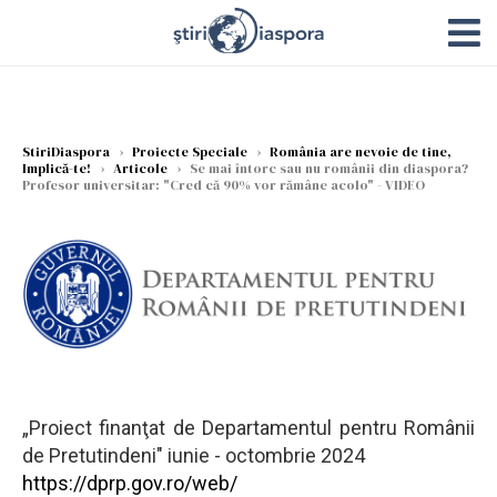
StiriDiaspora
›
Proiecte Speciale
›
România are nevoie de tine,
Implică-te!
›
Articole
›
Se mai întorc sau nu românii din diaspora?
Profesor universitar: "Cred că 90% vor rămâne acolo" - VIDEO
„Proiect finanţat de Departamentul pentru Românii
de Pretutindeni" iunie - octombrie 2024
https://dprp.gov.ro/web/