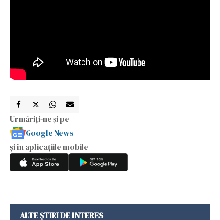
Urmăriți-ne și pe
Google News
și în aplicațiile mobile
ALTE ȘTIRI DE INTERES