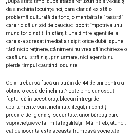
„După atâta timp, după atâtea refuzuri de a vedea și
de a închiria locuințe noi, pare clar că există o
problemă culturală de fond, o mentalitate "rasistă"
care ridică un zid de cauciuc ipocrit împotriva unui
muncitor cinstit. În sfârșit, una dintre agențiile la
care s-a adresat imediat a risipit orice dubii: spune,
fără nicio reținere, că nimeni nu vrea să închirieze o
casă unui străin și, prin urmare, nici agenția nu
pierde timpul căutând locuințe.
Ce ar trebui să facă un străin de 44 de ani pentru a
obține o casă de închiriat? Este bine cunoscut
faptul că în acest oraș, blocuri întregi de
apartamente sunt închiriate ilegal, în condiții
precare de igienă și securitate, unor bărbați care
supraviețuiesc la limita legalității. Mă întreb, atunci,
cât de ipocrită este această frumoasă societate