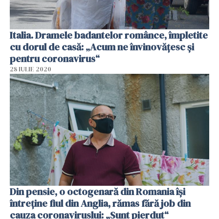
Italia. Dramele badantelor românce, împletite
cu dorul de casă: „Acum ne învinovățesc și
pentru coronavirus“
28 IULIE 2020
Din pensie, o octogenară din Romania își
întreține fiul din Anglia, rămas fără job din
cauza coronaviruslui: „Sunt pierdut“