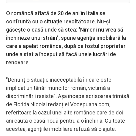
O româncă aflată de 20 de ani în Italia se
confruntă cu o situație revoltătoare. Nu-și
găsește o casă unde să stea: "Nimeni nu vrea să
închirieze unui străin", spune agenția imobiliară la
care a apelat românca, după ce fostul proprietar
unde a stat a început să facă unele lucrări de
renovare.
"Denunț o situație inacceptabilă în care este
implicat un tânăr muncitor român, victimă a
discriminării rasiste". Așa începe scrisoarea trimisă
de Florida Nicolai redacției Vocepuana.com,
referitoare la cazul unei alte românce care de doi
ani caută o casă nouă pentru a o închiria. Cu toate
acestea, agențiile imobiliare refuză să o ajute.