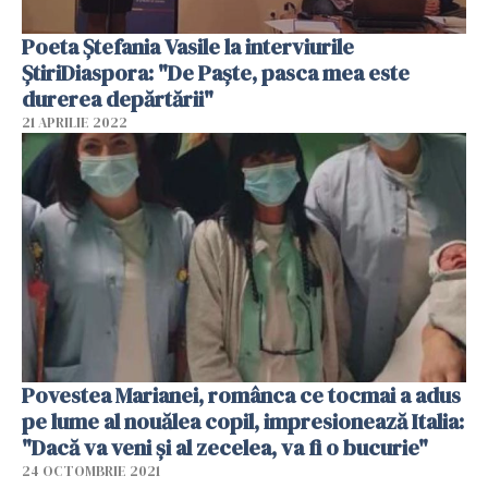
Poeta Ștefania Vasile la interviurile
ȘtiriDiaspora: "De Paște, pasca mea este
durerea depărtării"
21 APRILIE 2022
Povestea Marianei, românca ce tocmai a adus
pe lume al nouălea copil, impresionează Italia:
"Dacă va veni și al zecelea, va fi o bucurie"
24 OCTOMBRIE 2021