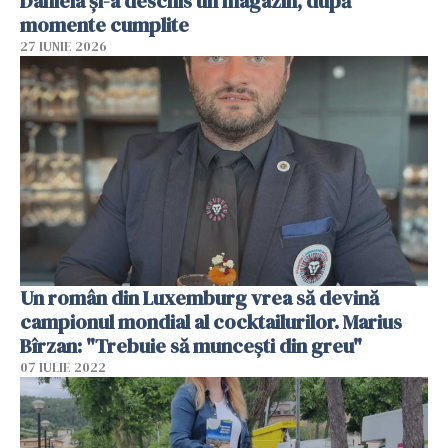
Daniela și-a deschis un magazin, după
momente cumplite
27 IUNIE 2026
Un român din Luxemburg vrea să devină
campionul mondial al cocktailurilor. Marius
Bîrzan: "Trebuie să muncești din greu"
07 IULIE 2022