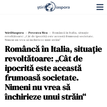
StiriDiaspora
›
Povestea Mea
›
Româncă în Italia, situație
revoltătoare: „Cât de ipocrită este această frumoasă societate.
Nimeni nu vrea să închirieze unui străin“
Româncă în Italia, situație
revoltătoare: „Cât de
ipocrită este această
frumoasă societate.
Nimeni nu vrea să
închirieze unui străin“