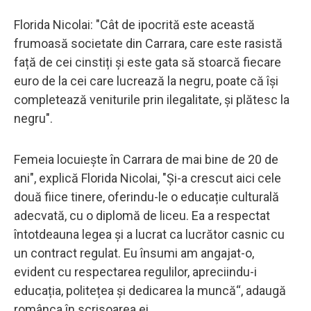
Florida Nicolai: "Cât de ipocrită este această
frumoasă societate din Carrara, care este rasistă
față de cei cinstiți și este gata să stoarcă fiecare
euro de la cei care lucrează la negru, poate că își
completează veniturile prin ilegalitate, și plătesc la
negru".
Femeia locuiește în Carrara de mai bine de 20 de
ani", explică Florida Nicolai, "Și-a crescut aici cele
două fiice tinere, oferindu-le o educație culturală
adecvată, cu o diplomă de liceu. Ea a respectat
întotdeauna legea și a lucrat ca lucrător casnic cu
un contract regulat. Eu însumi am angajat-o,
evident cu respectarea regulilor, apreciindu-i
educația, politețea și dedicarea la muncă“, adaugă
românca în scrisoarea ei.