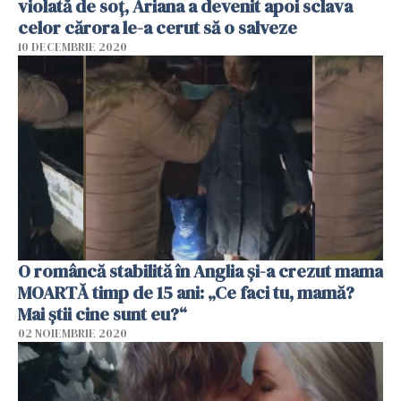
violată de soț, Ariana a devenit apoi sclava
celor cărora le-a cerut să o salveze
10 DECEMBRIE 2020
O româncă stabilită în Anglia și-a crezut mama
MOARTĂ timp de 15 ani: „Ce faci tu, mamă?
Mai știi cine sunt eu?“
02 NOIEMBRIE 2020