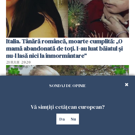
Italia. Tânără româncă, moarte cumplită: „O
mamă abandonată de toți. I-au luat băiatul și
nu-l lasă nici la înmormântare“
21 IULIE 2020
SONDAJ DE OPINIE
Vă simțiți cetățean european?
Da
Nu