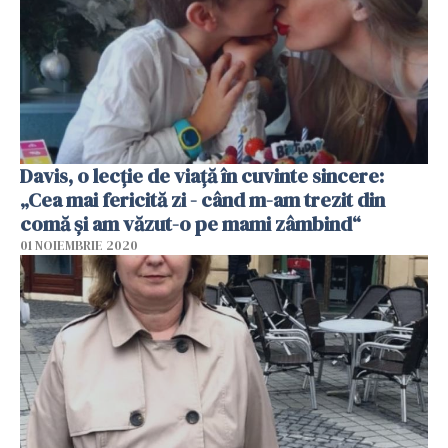
Davis, o lecție de viață în cuvinte sincere:
„Cea mai fericită zi - când m-am trezit din
comă și am văzut-o pe mami zâmbind“
01 NOIEMBRIE 2020