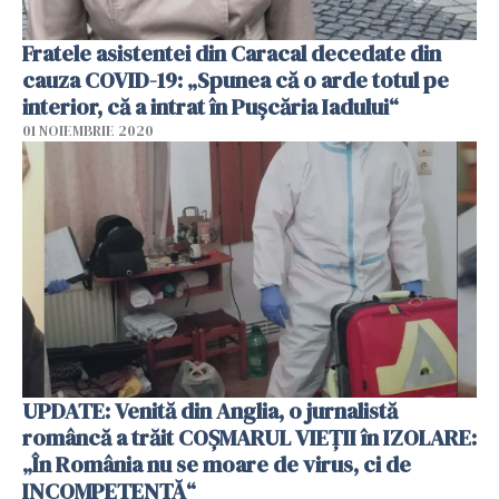
Fratele asistentei din Caracal decedate din
cauza COVID-19: „Spunea că o arde totul pe
interior, că a intrat în Puşcăria Iadului“
01 NOIEMBRIE 2020
UPDATE: Venită din Anglia, o jurnalistă
româncă a trăit COȘMARUL VIEȚII în IZOLARE:
„În România nu se moare de virus, ci de
INCOMPETENȚĂ“