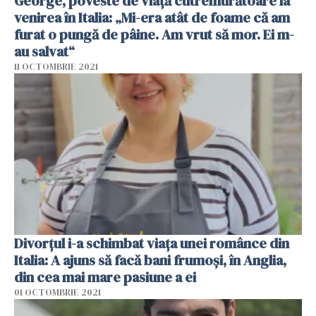
George, poveste de viață cutremurătoare la
venirea în Italia: „Mi-era atât de foame că am
furat o pungă de pâine. Am vrut să mor. Ei m-
au salvat“
11 OCTOMBRIE 2021
Divorțul i-a schimbat viața unei românce din
Italia: A ajuns să facă bani frumoși, în Anglia,
din cea mai mare pasiune a ei
01 OCTOMBRIE 2021