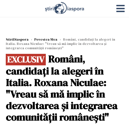
StiriDiaspora
›
Povestea Mea
›
Români, candidați la alegeri în
Italia. Roxana Niculae: "Vreau să mă implic în dezvoltarea și
integrarea comunității românești"
Români,
EXCLUSIV
candidați la alegeri în
Italia. Roxana Niculae:
"Vreau să mă implic în
dezvoltarea și integrarea
comunității românești"