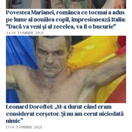
Povestea Marianei, românca ce tocmai a adus
pe lume al nouălea copil, impresionează Italia:
"Dacă va veni și al zecelea, va fi o bucurie"
24 OCTOMBRIE 2021
Leonard Doroftei: „M-a durut când eram
considerat cerșetor. Și nu am cerut niciodată
nimic”
13 OCTOMBRIE 2021