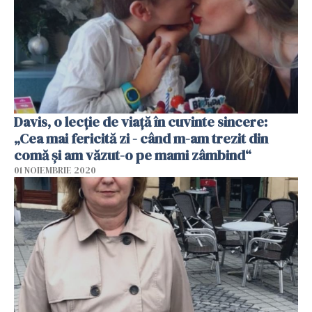
Davis, o lecție de viață în cuvinte sincere:
„Cea mai fericită zi - când m-am trezit din
comă și am văzut-o pe mami zâmbind“
01 NOIEMBRIE 2020