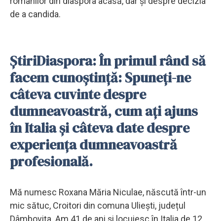
românilor din diaspora acasă, dar și despre decizia
de a candida.
ȘtiriDiaspora: În primul rând să
facem cunoștință: Spuneți-ne
câteva cuvinte despre
dumneavoastră, cum ați ajuns
în Italia și câteva date despre
experiența dumneavoastră
profesională.
Mă numesc Roxana Măria Niculae, născută într-un
mic sătuc, Croitori din comuna Uliești, județul
Dâmbovița. Am 41 de ani și locuiesc în Italia de 12