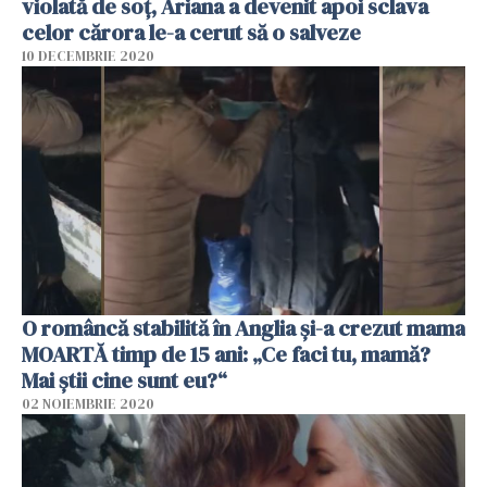
violată de soț, Ariana a devenit apoi sclava
celor cărora le-a cerut să o salveze
10 DECEMBRIE 2020
O româncă stabilită în Anglia și-a crezut mama
MOARTĂ timp de 15 ani: „Ce faci tu, mamă?
Mai știi cine sunt eu?“
02 NOIEMBRIE 2020