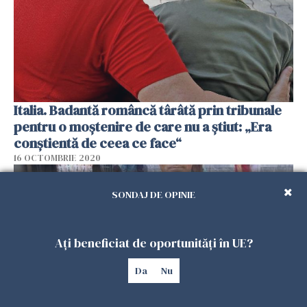
Italia. Badantă româncă târâtă prin tribunale
pentru o moștenire de care nu a știut: „Era
conștientă de ceea ce face“
16 OCTOMBRIE 2020
SONDAJ DE OPINIE
Ați beneficiat de oportunități în UE?
Da
Nu