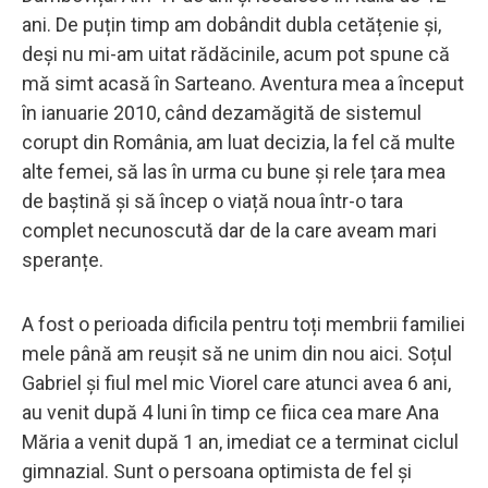
ani. De puțin timp am dobândit dubla cetățenie și,
deși nu mi-am uitat rădăcinile, acum pot spune că
mă simt acasă în Sarteano. Aventura mea a început
în ianuarie 2010, când dezamăgită de sistemul
corupt din România, am luat decizia, la fel că multe
alte femei, să las în urma cu bune și rele țara mea
de baștină și să încep o viață noua într-o tara
complet necunoscută dar de la care aveam mari
speranțe.
A fost o perioada dificila pentru toți membrii familiei
mele până am reușit să ne unim din nou aici. Soțul
Gabriel și fiul mel mic Viorel care atunci avea 6 ani,
au venit după 4 luni în timp ce fiica cea mare Ana
Măria a venit după 1 an, imediat ce a terminat ciclul
gimnazial. Sunt o persoana optimista de fel și