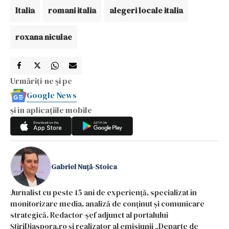
Italia
romani italia
alegeri locale italia
roxana niculae
Urmăriți-ne și pe
Google News
și în aplicațiile mobile
Gabriel Nuță-Stoica
Jurnalist cu peste 15 ani de experiență, specializat în
monitorizare media, analiză de conținut și comunicare
strategică. Redactor-șef adjunct al portalului
ȘtiriDiaspora.ro și realizator al emisiunii „Departe de