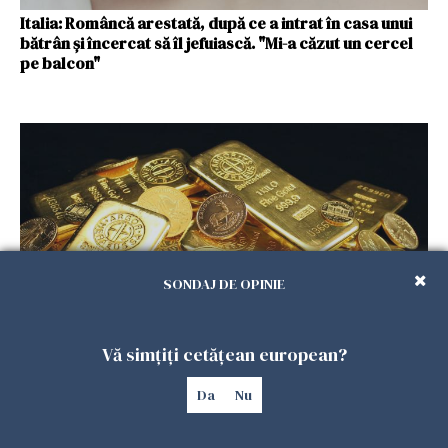
Italia: Româncă arestată, după ce a intrat în casa unui
bătrân și încercat să îl jefuiască. "Mi-a căzut un cercel
pe balcon"
SONDAJ DE OPINIE
Vă simțiți cetățean european?
Italia. O româncă însărcinată a încercat să fure un
lingou de aur în valoare de 30.000 de euro
Da
Nu