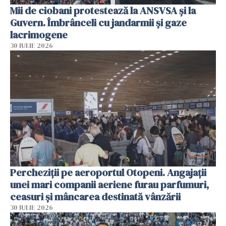
Mii de ciobani protestează la ANSVSA și la
Guvern. Îmbrânceli cu jandarmii și gaze
lacrimogene
30 IULIE 2026
Percheziții pe aeroportul Otopeni. Angajații
unei mari companii aeriene furau parfumuri,
ceasuri și mâncarea destinată vânzării
30 IULIE 2026