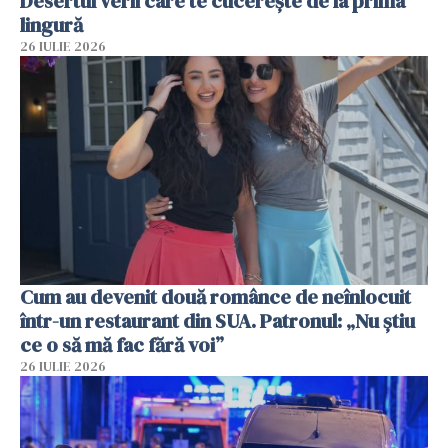
Desertul verii care te cucerește de la prima
lingură
26 IULIE 2026
Cum au devenit două românce de neînlocuit
într-un restaurant din SUA. Patronul: „Nu știu
ce o să mă fac fără voi”
26 IULIE 2026