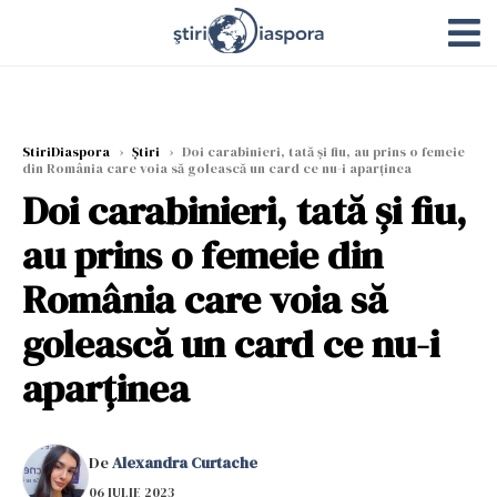
StiriDiaspora
›
Știri
›
Doi carabinieri, tată și fiu, au prins o femeie
din România care voia să golească un card ce nu-i aparținea
Doi carabinieri, tată și fiu,
au prins o femeie din
România care voia să
golească un card ce nu-i
aparținea
De
Alexandra Curtache
06 IULIE 2023