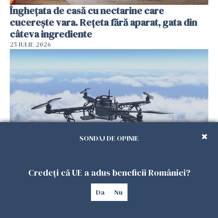
Înghețata de casă cu nectarine care
cucerește vara. Rețeta fără aparat, gata din
câteva ingrediente
25 IULIE 2026
SONDAJ DE OPINIE
Încă o dronă a fost doborâtă de un F-16
Credeți că UE a adus beneficii României?
românesc după ce a intrat ilegal în spațiul
aerian al României
Da
Nu
25 IULIE 2026