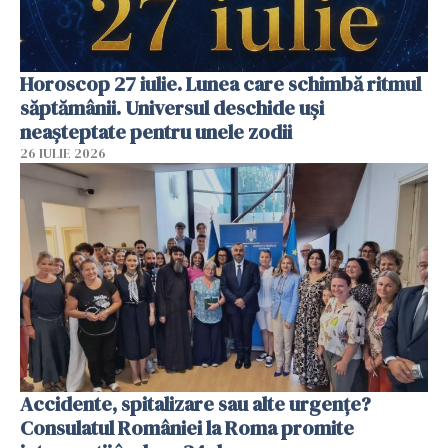
Horoscop 27 iulie. Lunea care schimbă ritmul
săptămânii. Universul deschide uși
neașteptate pentru unele zodii
26 IULIE 2026
Accidente, spitalizare sau alte urgențe?
Consulatul României la Roma promite