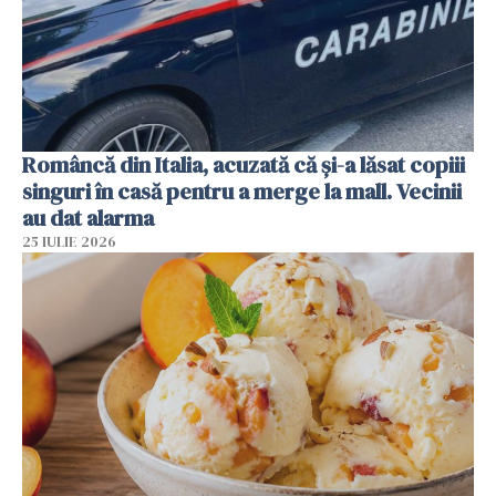
Româncă din Italia, acuzată că și-a lăsat copiii
singuri în casă pentru a merge la mall. Vecinii
au dat alarma
25 IULIE 2026