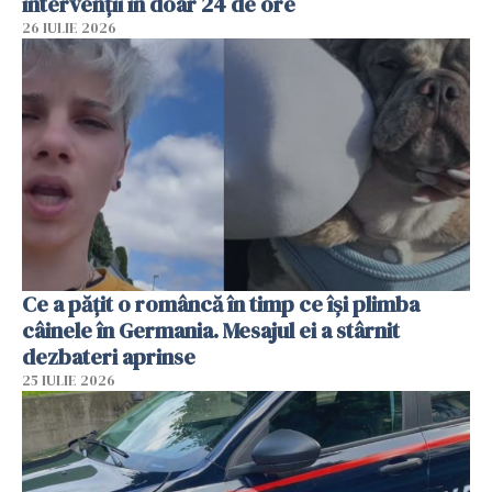
intervenții în doar 24 de ore
26 IULIE 2026
Ce a pățit o româncă în timp ce își plimba
câinele în Germania. Mesajul ei a stârnit
dezbateri aprinse
25 IULIE 2026