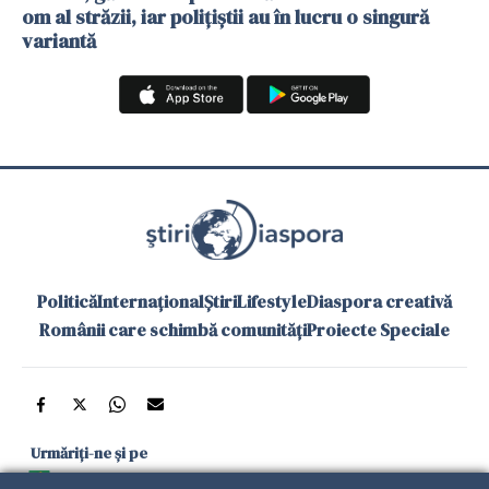
om al străzii, iar polițiștii au în lucru o singură
variantă
Politică
Internațional
Știri
Lifestyle
Diaspora creativă
Românii care schimbă comunități
Proiecte Speciale
Urmăriți-ne și pe
Google News