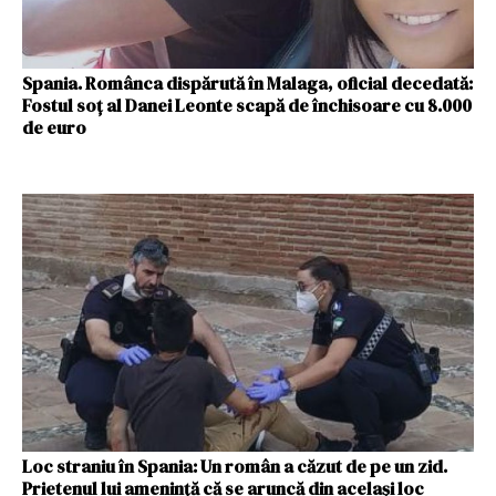
Spania. Românca dispărută în Malaga, oficial decedată:
Fostul soț al Danei Leonte scapă de închisoare cu 8.000
de euro
Loc straniu în Spania: Un român a căzut de pe un zid.
Prietenul lui amenință că se aruncă din același loc