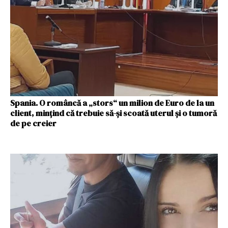
Spania. O româncă a „stors“ un milion de Euro de la un
client, mințind că trebuie să-și scoată uterul și o tumoră
de pe creier