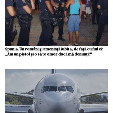
Spania. Un român își amenință iubita, de față cu fiul ei:
„Am un pistol și o să te omor dacă mă denunți!“