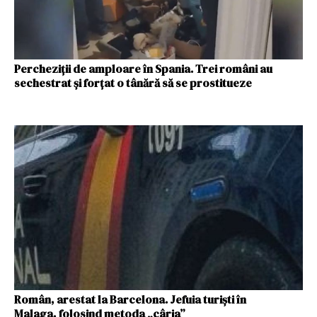
Percheziții de amploare în Spania. Trei români au
sechestrat și forțat o tânără să se prostitueze
Român, arestat la Barcelona. Jefuia turişti în
Malaga, folosind metoda „cârja”