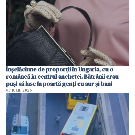
Înșelăciune de proporții în Ungaria, cu o
româncă în centrul anchetei. Bătrânii erau
puși să lase la poartă genți cu aur și bani
07 IULIE 2026