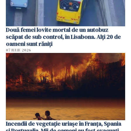
Două femei lovite mortal de un autobuz
scăpat de sub control, în Lisabona. Alți 20 de
oameni sunt răniți
07 IULIE 2026
Incendii de vegetație uriașe în Franța, Spania
și Portugalia. Mii de oameni au fost evacuați