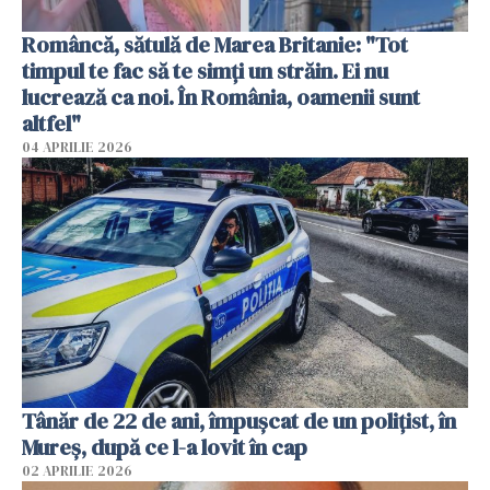
Româncă, sătulă de Marea Britanie: "Tot
timpul te fac să te simți un străin. Ei nu
lucrează ca noi. În România, oamenii sunt
altfel"
04 APRILIE 2026
Tânăr de 22 de ani, împușcat de un polițist, în
Mureș, după ce l-a lovit în cap
02 APRILIE 2026