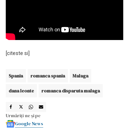
[citeste si]
Spania
romanca spania
Malaga
dana leonte
romanca disparuta malaga
Urmăriți-ne și pe
Google News