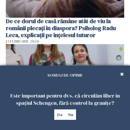
De ce dorul de casă rămâne atât de viu la
românii plecați în diaspora? Psiholog Radu
Leca, explicații pe înțelesul tuturor
13 FEBRUARIE 2026
SONDAJ DE OPINIE
Este important pentru dvs. că circulăm liber în
spațiul Schengen, fără control la granițe?
Viața tot mai scumpă din Spania schimbă
Da
Nu
planurile românilor. Mulți se gândesc să
revină acasă