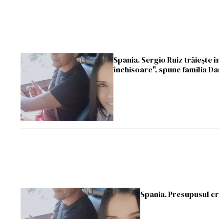
Spania. Sergio Ruiz trăiește 
închisoare", spune familia Da
Spania. Presupusul cr