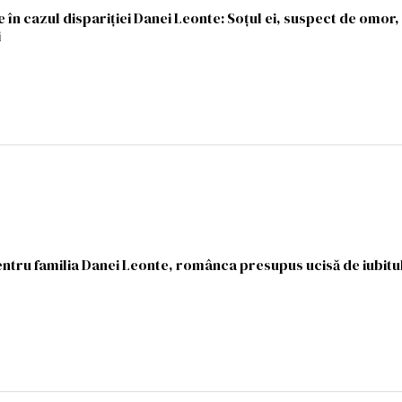
e în cazul dispariției Danei Leonte: Soțul ei, suspect de omor
i
entru familia Danei Leonte, românca presupus ucisă de iubitul 