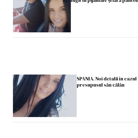
fugit în pijamale și fără pantof
SPANIA. Noi detalii în cazu
presupusul său călău