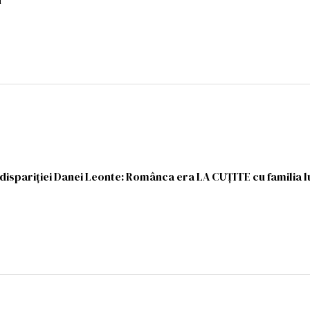
i“
l dispariției Danei Leonte: Românca era LA CUȚITE cu familia l