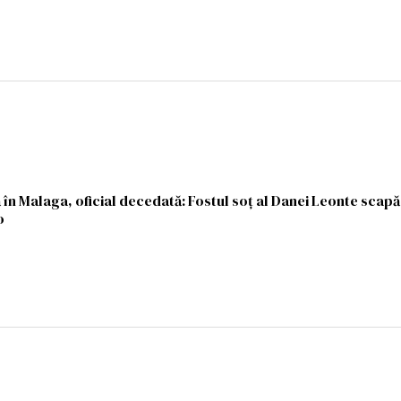
în Malaga, oficial decedată: Fostul soț al Danei Leonte scapă
o