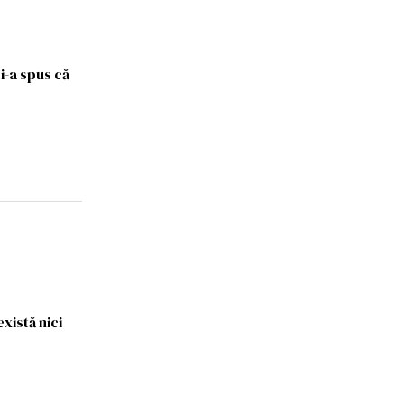
i-a spus că
xistă nici