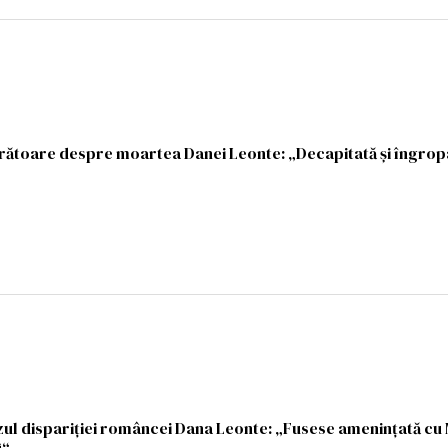
urătoare despre moartea Danei Leonte: „Decapitată și îngrop
zul dispariției româncei Dana Leonte: „Fusese amenințată c