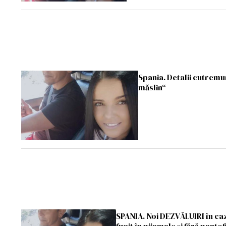
Spania. Detalii cutrem
măslin“
SPANIA. Noi DEZVĂLUIRI în ca