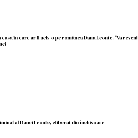
în casa în care ar fi ucis-o pe românca Dana Leonte. "Va reveni
nei
iminal al Danei Leonte, eliberat din închisoare