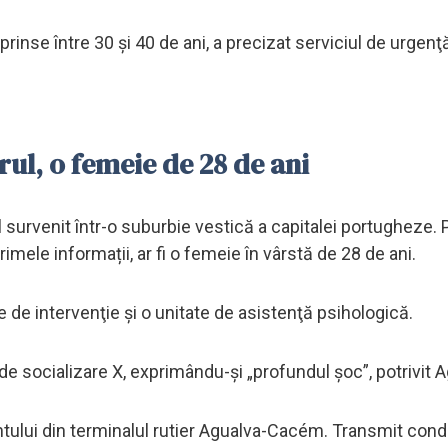
nse între 30 şi 40 de ani, a precizat serviciul de urgenţ
rul, o femeie de 28 de ani
 survenit într-o suburbie vestică a capitalei portugheze. P
primele informații, ar fi o femeie în vârstă de 28 de ani.
 de intervenţie şi o unitate de asistenţă psihologică.
e socializare X, exprimându-şi „profundul şoc”, potrivit 
tului din terminalul rutier Agualva-Cacém. Transmit con