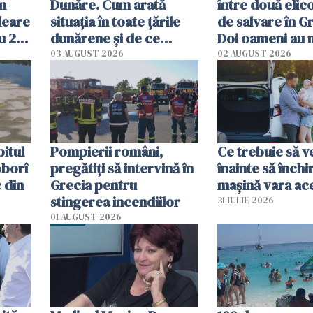
în
Dunăre. Cum arată
între două elic
leare
situația în toate țările
de salvare în Gr
u 2
dunărene și de ce
Doi oameni au 
ecută
România resimte
03 AUGUST 2026
02 AUGUST 2026
efectele, deși a plouat
în iulie
itul
Pompierii români,
Ce trebuie să ve
oborî
pregătiţi să intervină în
înainte să închi
 din
Grecia pentru
mașină vara ac
stingerea incendiilor
31 IULIE 2026
01 AUGUST 2026