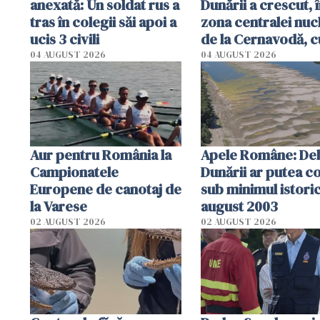
anexată: Un soldat rus a
Dunării a crescut, 
tras în colegii săi apoi a
zona centralei nuc
ucis 3 civili
de la Cernavodă, c
cm faţă de ziua tr
04 AUGUST 2026
04 AUGUST 2026
Aur pentru România la
Apele Române: Deb
Campionatele
Dunării ar putea c
Europene de canotaj de
sub minimul istoric
la Varese
august 2003
02 AUGUST 2026
02 AUGUST 2026