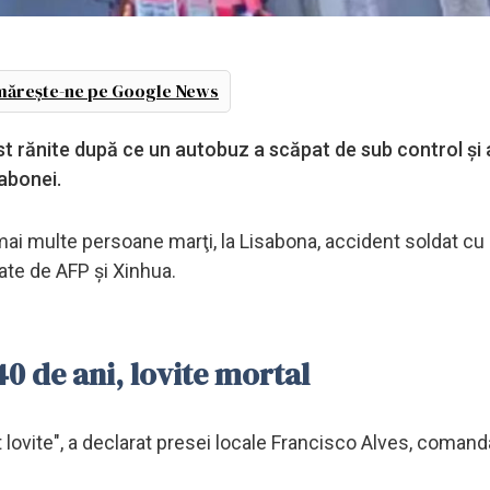
ărește-ne pe Google News
st rănite după ce un autobuz a scăpat de sub control și a
sabonei.
 mai multe persoane marţi, la Lisabona, accident soldat cu
tate de AFP şi Xinhua.
40 de ani, lovite mortal
lovite", a declarat presei locale Francisco Alves, comand