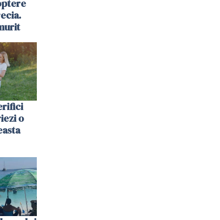
optere
ecia.
murit
rifici
riezi o
easta