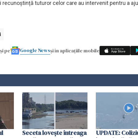
și recunoștință tuturor celor care au intervenit pentru a aju
i
Google News
și pe
și în aplicațiile mobile
ul
Seceta lovește întreaga
UPDATE: Colizi