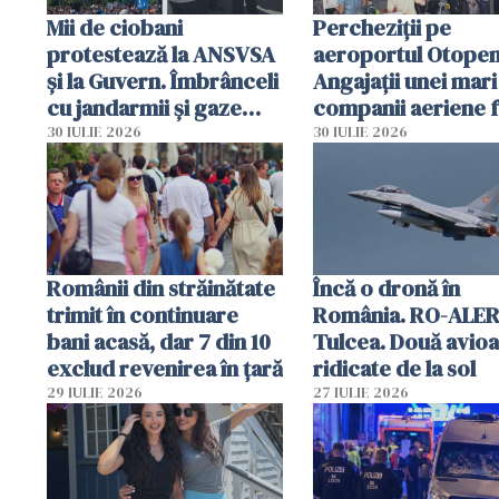
Mii de ciobani
Percheziții pe
protestează la ANSVSA
aeroportul Otopen
și la Guvern. Îmbrânceli
Angajații unei mari
cu jandarmii și gaze
companii aeriene 
lacrimogene
parfumuri, ceasuri 
30 IULIE 2026
30 IULIE 2026
mâncarea destinat
vânzării
Românii din străinătate
Încă o dronă în
trimit în continuare
România. RO-ALER
bani acasă, dar 7 din 10
Tulcea. Două avio
exclud revenirea în țară
ridicate de la sol
29 IULIE 2026
27 IULIE 2026