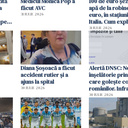
ită
Medicul Monica Pop a
100 de euro șez
a
făcut AVC
apă de la robine
euro, în stațiuni
31 IULIE 2026
 pe
Italia. Cum expl
 „Vom
autoritățile
31 IULIE 2026
Diana Șoșoacă a făcut
Alertă DNSC: N
accident rutier și a
înșelătorie pri
ajuns la spital
care golește co
românilor. Infr
30 IULIE 2026
folosesc numel
30 IULIE 2026
Ghișeul.ro și al 
Române