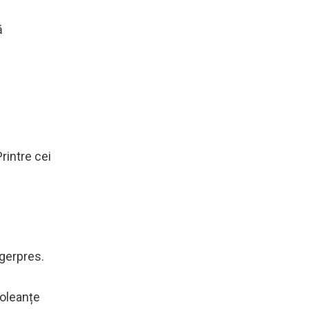
ă
rintre cei
Agerpres.
doleanțe