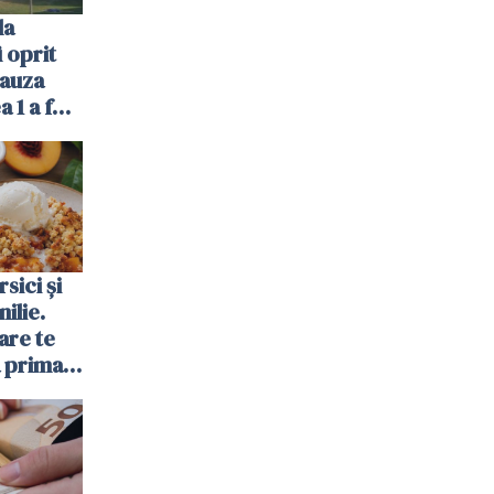
la
 oprit
cauza
a 1 a fost
sici și
ilie.
are te
a prima