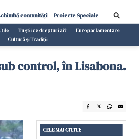
schimbă comunități
Proiecte Speciale
Utile
Tu știi ce drepturi ai?
Europarlamentare
Cultură și Tradiții
ub control, în Lisabona.
CELE MAI CITITE