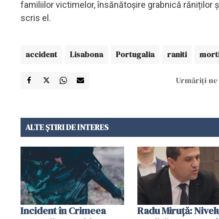
familiilor victimelor, însănătoșire grabnică răniților 
scris el.
accident
Lisabona
Portugalia
raniti
mort
Urmăriți-ne 
ALTE ȘTIRI DE INTERES
Incident în Crimeea
Radu Miruţă: Nivel