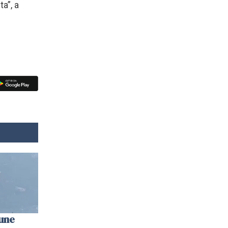
ta”, a
une