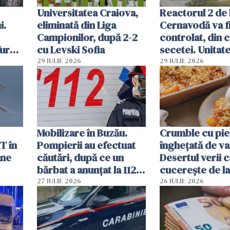
Universitatea Craiova,
Reactorul 2 de 
i.
eliminată din Liga
Cernavodă va fi
Campionilor, după 2-2
controlat, din 
furau
cu Levski Sofia
secetei. Unitate
și
deja oprită
29 IULIE 2026
29 IULIE 2026
ă
Mobilizare în Buzău.
Crumble cu pier
T în
Pompierii au efectuat
înghețată de van
ane
căutări, după ce un
Desertul verii c
bărbat a anunțat la 112
cucerește de l
că a văzut un obiect
lingură
27 IULIE 2026
26 IULIE 2026
luminos