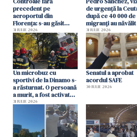
Controale fără
Pedro Sanchez, viz
precedent pe
de urgență la Ceut
aeroportul din
după ce 40 000 de
Florența: s-au găsit
migranți au năvălit
capete de aligator și o
teritoriul spaniol:
31 IULIE 2026
31 IULIE 2026
sumă imensă de bani
mobiliza toate
resursele"
Un microbuz cu
Senatul a aprobat
sportivi de la Dinamo s-
acordul SAFE
a răsturnat. O persoană
30 IULIE 2026
a murit, a fost activat
planul roșu de
31 IULIE 2026
intervenție