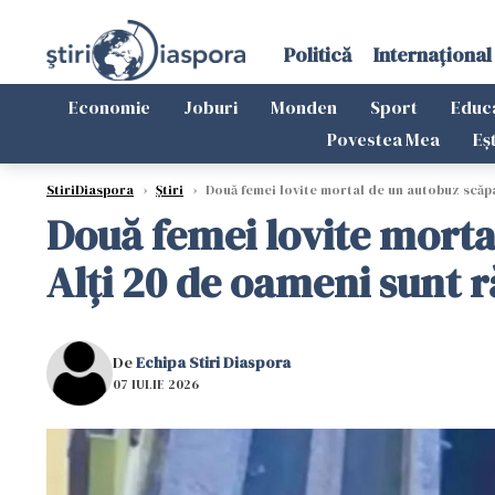
Politică
Internațional
Economie
Joburi
Monden
Sport
Educ
Povestea Mea
Eș
StiriDiaspora
›
Știri
›
Două femei lovite mortal de un autobuz scăpat
Două femei lovite morta
Alți 20 de oameni sunt r
De
Echipa Stiri Diaspora
07 IULIE 2026