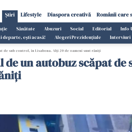
Știri
Lifestyle
Diaspora creativă
Românii care 
ație
Sănătate
Abuzuri
Social
Editorial
Info-
ti departe, ești acasă!
Alegeri Prezidențiale
Interviuri
 de sub control, în Lisabona. Alți 20 de oameni sunt răniți
l de un autobuz scăpat de s
ăniți