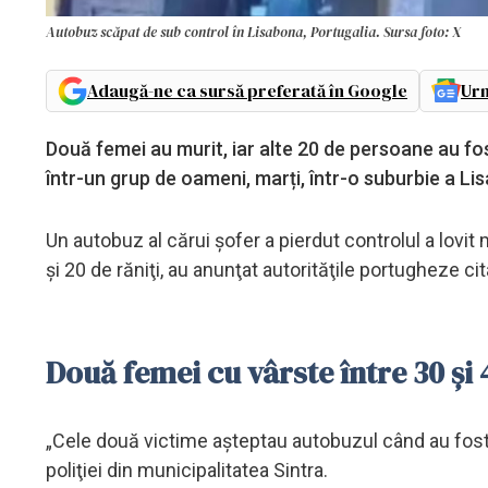
Autobuz scăpat de sub control în Lisabona, Portugalia. Sursa foto: X
Adaugă-ne ca sursă preferată în Google
Urm
Două femei au murit, iar alte 20 de persoane au fo
într-un grup de oameni, marți, într-o suburbie a Li
Un autobuz al cărui şofer a pierdut controlul a lovit
şi 20 de răniţi, au anunţat autorităţile portugheze ci
Două femei cu vârste între 30 și 
„Cele două victime aşteptau autobuzul când au fost 
poliţiei din municipalitatea Sintra.