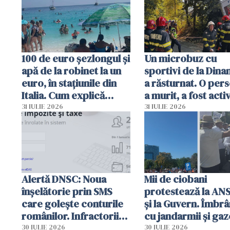
100 de euro șezlongul și
Un microbuz cu
apă de la robinet la un
sportivi de la Dina
euro, în stațiunile din
a răsturnat. O per
Italia. Cum explică
a murit, a fost acti
autoritățile
planul roșu de
31 IULIE 2026
31 IULIE 2026
intervenție
Alertă DNSC: Noua
Mii de ciobani
înșelătorie prin SMS
protestează la AN
care golește conturile
și la Guvern. Îmbrâ
românilor. Infractorii
cu jandarmii și gaz
folosesc numele
lacrimogene
30 IULIE 2026
30 IULIE 2026