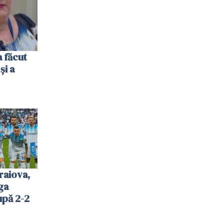
 făcut
și a
raiova,
ga
upă 2-2