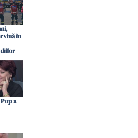
ni,
ervină în
diilor
 Pop a