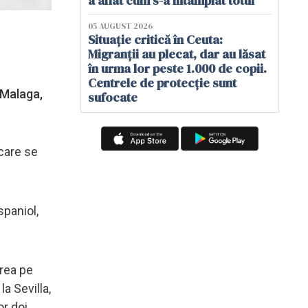
a aflat cum s-a întâmplat totul
05 AUGUST 2026
Situație critică în Ceuta:
Migranții au plecat, dar au lăsat
în urma lor peste 1.000 de copii.
Centrele de protecție sunt
 Malaga,
sufocate
 care se
spaniol,
erea pe
a Sevilla,
or doi