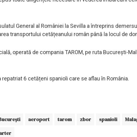
ulatul General al României la Sevilla a întreprins demersu
area transportului cetățeanului român până la locul de dom
ecială, operată de compania TAROM, pe ruta București-Ma
 repatriat 6 cetățeni spanioli care se aflau în România.
Bucureşti
aeroport
tarom
zbor
spanioli
Mala
arter