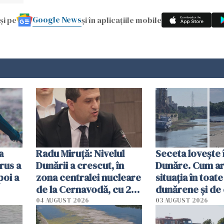
Google News
și pe
și în aplicațiile mobile
a
Radu Miruţă: Nivelul
Seceta lovește 
rus a
Dunării a crescut, în
Dunăre. Cum ar
poi a
zona centralei nucleare
situația în toate
de la Cernavodă, cu 2
dunărene și de
cm faţă de ziua trecută
România resim
04 AUGUST 2026
03 AUGUST 2026
efectele, deși a