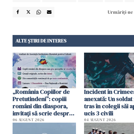
Urmăriți-ne 
ALTE ȘTIRI DE INTERES
„România Copiilor de
Incident în Crimee
Pretutindeni”: copiii
anexată: Un soldat 
români din diaspora,
tras în colegii săi a
invitați să scrie despre
ucis 3 civili
România într-un volum
06 AUGUST 2026
04 AUGUST 2026
special