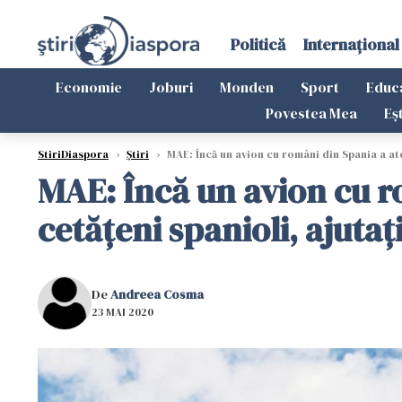
Politică
Internațional
Economie
Joburi
Monden
Sport
Educ
Povestea Mea
Eș
StiriDiaspora
›
Știri
›
MAE: Încă un avion cu români din Spania a ater
MAE: Încă un avion cu ro
cetăţeni spanioli, ajutaţ
De
Andreea Cosma
23 MAI 2020