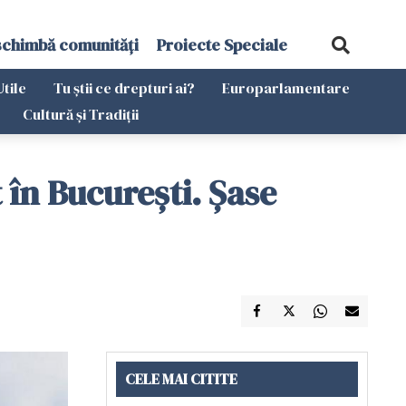
schimbă comunități
Proiecte Speciale
Utile
Tu știi ce drepturi ai?
Europarlamentare
Cultură și Tradiții
 în Bucureşti. Şase
CELE MAI CITITE