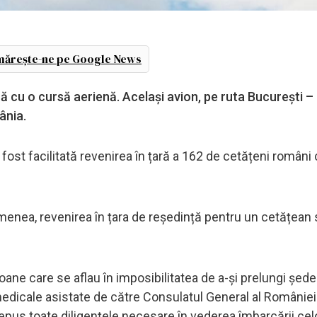
ărește-ne pe Google News
ră cu o cursă aerienă. Același avion, pe ruta București –
ânia.
fost facilitată revenirea în țară a 162 de cetățeni români
enea, revenirea în țara de reședință pentru un cetățean 
oane care se aflau în imposibilitatea de a-și prelungi șed
medicale asistate de către Consulatul General al României l
epus toate diligențele necesare în vederea îmbarcării cel