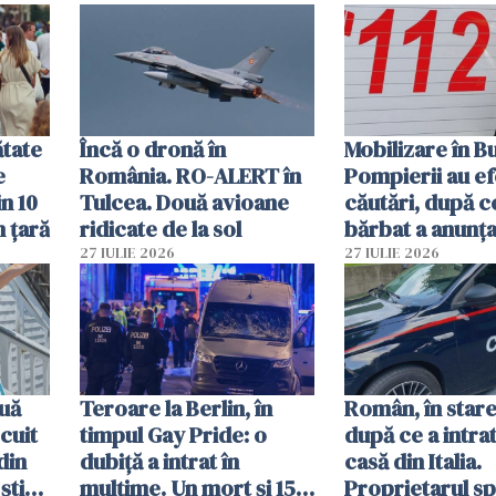
mâncarea destinată
vânzării
ătate
Încă o dronă în
Mobilizare în B
e
România. RO-ALERT în
Pompierii au ef
in 10
Tulcea. Două avioane
căutări, după c
n țară
ridicate de la sol
bărbat a anunțat
că a văzut un o
27 IULIE 2026
27 IULIE 2026
luminos
uă
Teroare la Berlin, în
Român, în stare
cuit
timpul Gay Pride: o
după ce a intrat
din
dubiță a intrat în
casă din Italia.
știu
mulțime. Un mort și 15
Proprietarul s