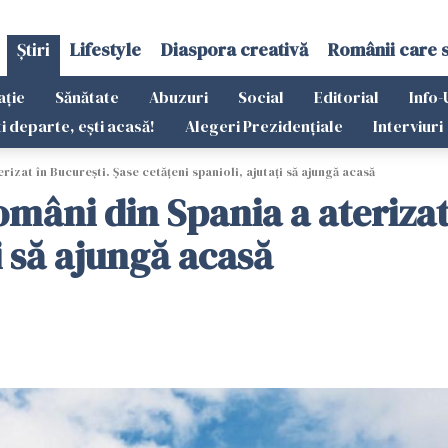
Știri
Lifestyle
Diaspora creativă
Românii care 
ație
Sănătate
Abuzuri
Social
Editorial
Info-
ti departe, ești acasă!
Alegeri Prezidențiale
Interviuri
izat în Bucureşti. Şase cetăţeni spanioli, ajutaţi să ajungă acasă
mâni din Spania a aterizat
i să ajungă acasă