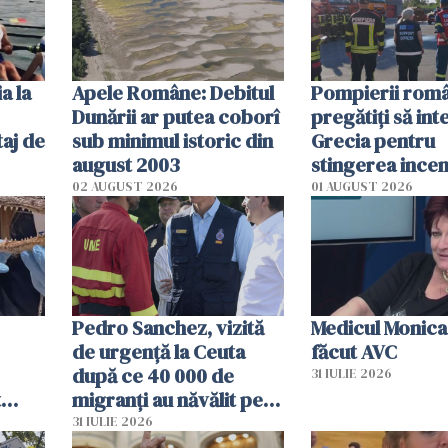
în iulie
a la
Apele Române: Debitul
Pompierii româ
Dunării ar putea coborî
pregătiţi să int
aj de
sub minimul istoric din
Grecia pentru
august 2003
stingerea incen
02 AUGUST 2026
01 AUGUST 2026
Pedro Sanchez, vizită
Medicul Monica
de urgență la Ceuta
făcut AVC
după ce 40 000 de
31 IULIE 2026
t
migranți au năvălit pe
și o
teritoriul spaniol: „Vom
31 IULIE 2026
ni
mobiliza toate