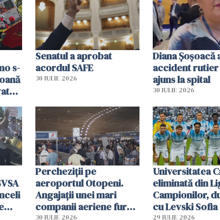
resursele"
Senatul a aprobat
Diana Șoșoacă a
mo s-
acordul SAFE
accident rutier 
soană
ajuns la spital
30 IULIE 2026
vat
30 IULIE 2026
Percheziții pe
Universitatea C
SVSA
aeroportul Otopeni.
eliminată din Li
nceli
Angajații unei mari
Campionilor, d
e
companii aeriene furau
cu Levski Sofia
parfumuri, ceasuri și
30 IULIE 2026
29 IULIE 2026