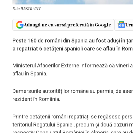
Foto ILUSTRATIV
Adaugă-ne ca sursă preferată în Google
Urm
Peste 160 de români din Spania au fost aduşi în ța
a repatriat 6 cetățeni spanioli care se aflau în Rom
Ministerul Afacerilor Externe informează că vineri a 
aflau în Spania.
Demersurile autorităților române au permis, de asem
rezident în România.
Printre cetățenii români repatriați se regăsesc pers
teritoriul Regatului Spaniei, precum și două cazuri 
respectiv Consulatul României în Almeria, care au d