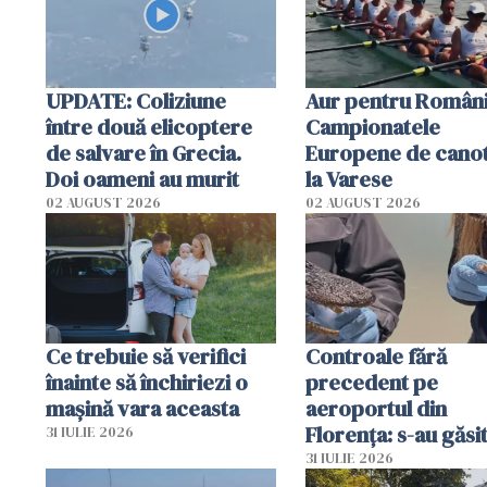
UPDATE: Coliziune
Aur pentru Români
între două elicoptere
Campionatele
de salvare în Grecia.
Europene de canot
Doi oameni au murit
la Varese
02 AUGUST 2026
02 AUGUST 2026
Ce trebuie să verifici
Controale fără
înainte să închiriezi o
precedent pe
mașină vara aceasta
aeroportul din
Florența: s-au găsi
31 IULIE 2026
capete de aligator 
31 IULIE 2026
sumă imensă de ba