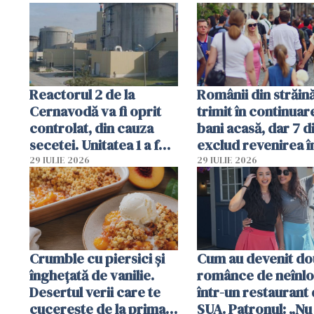
Ghișeul.ro și al Poliției
Române
Reactorul 2 de la
Românii din străin
Cernavodă va fi oprit
trimit în continuar
controlat, din cauza
bani acasă, dar 7 d
secetei. Unitatea 1 a fost
exclud revenirea î
deja oprită
29 IULIE 2026
29 IULIE 2026
Crumble cu piersici și
Cum au devenit do
înghețată de vanilie.
românce de neînlo
Desertul verii care te
într-un restaurant 
cucerește de la prima
SUA. Patronul: „Nu 