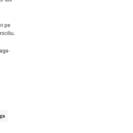
ri pe
iciliu.
laga-
ga