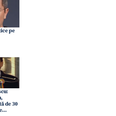
zice pe
scu:
,
tă de 30
e