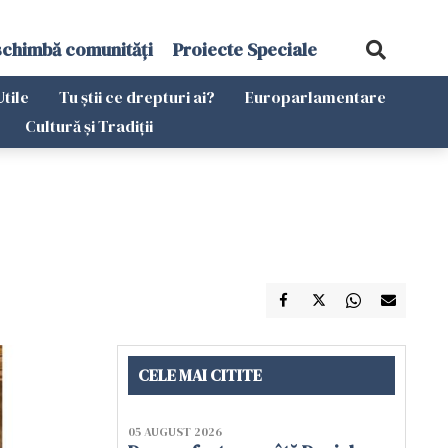
schimbă comunități
Proiecte Speciale
Utile
Tu știi ce drepturi ai?
Europarlamentare
Cultură și Tradiții
CELE MAI CITITE
05 AUGUST 2026