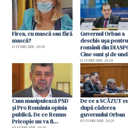
Firea, cu mască sau fără
Guvernul Orban a
mască?
deschis ușa pentru
românii din DIAS
15 FEBRUARIE 2020
Cine sunt și de un
vin!
15 FEBRUARIE 2020
Cum manipulează PSD
De ce a SCĂZUT e
și Pro România opinia
după căderea
publică. De ce Remus
guvernului Orban
Pricopie nu va fi
05 FEBRUARIE 2020
05 FEBRUARIE 2020