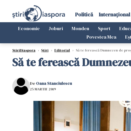
Politică
Internațional
Economie
Joburi
Monden
Sport
Educ
Povestea Mea
Eș
StiriDiaspora
›
Știri
›
Editorial
›
Să te ferească Dumnezeu de proș
Să te ferească Dumnezeu
De
Oana Stanciulescu
25 MARTIE 2019