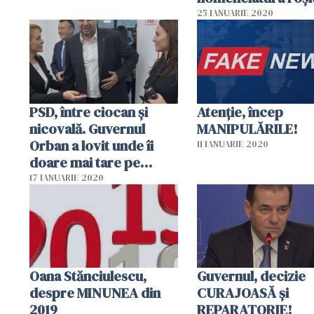
putere de OPT dec
25 IANUARIE 2020
PSD, între ciocan și
Atenție, încep
nicovală. Guvernul
MANIPULĂRILE!
Orban a lovit unde îi
11 IANUARIE 2020
doare mai tare pe
social democrați
17 IANUARIE 2020
Oana Stănciulescu,
Guvernul, decizie
despre MINUNEA din
CURAJOASĂ și
2019
REPARATORIE!