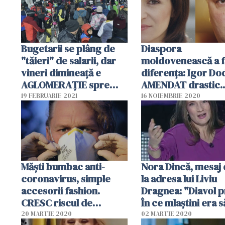
Bugetarii se plâng de
Diaspora
"tăieri" de salarii, dar
moldovenească a f
vineri dimineață e
diferența: Igor Do
AGLOMERAȚIE spre
AMENDAT drastic.
munte. N-ar fi trebuit să
Moldova înainteaz
19 FEBRUARIE 2021
16 NOIEMBRIE 2020
fie la muncă?
calea europeană
Măști bumbac anti-
Nora Dincă, mesaj dur
coronavirus, simple
la adresa lui Liviu
accesorii fashion.
Dragnea: "Diavol p
CRESC riscul de
În ce mlaştini era s
infecție
azvârle ţara!"
20 MARTIE 2020
02 MARTIE 2020