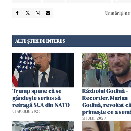
Urmăriți-ne 
ALTE ȘTIRI DE INTERES
Trump spune că se
Războiul Godină -
gândeşte serios să
Recorder. Marian
retragă SUA din NATO
Godină, revoltat c
primește ce a sem
01 APRILIE 2026
Se face că uită?
31 IULIE 2023