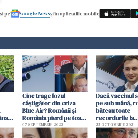
Google News
și pe
și în aplicațiile mobile
Cine trage lozul
Dacă vaccinul 
câștigător din criza
pe sub mână, r
ă
Blue Air? Românii și
băteau toate
ănat.
România pierd pe toate
recordurile la
liniile
vaccinare
07 SEPTEMBRIE 2022
25 OCTOMBRIE 2021