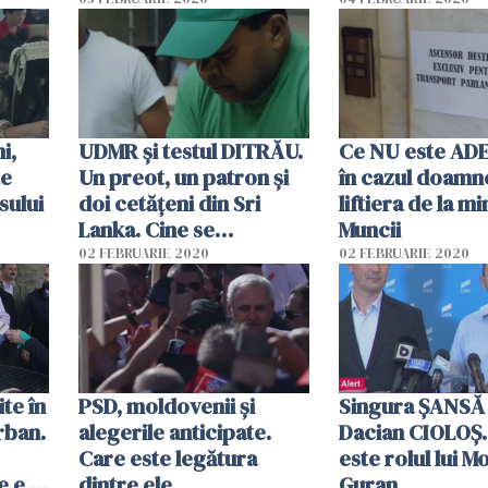
reparație mora
pentru istoria 
i,
UDMR și testul DITRĂU.
Ce NU este A
te
Un preot, un patron și
în cazul doamne
sului
doi cetățeni din Sri
liftiera de la mi
Lanka. Cine se
Muncii
comportă ca în evul
02 FEBRUARIE 2020
02 FEBRUARIE 2020
mediu în această
poveste
te în
PSD, moldovenii și
Singura ȘANSĂ a
rban.
alegerile anticipate.
Dacian CIOLOȘ.
Care este legătura
este rolul lui M
 e la
dintre ele
Guran