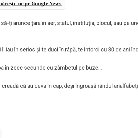
ărește-ne pe Google News
ți arunce țara în aer, statul, instituția, blocul, sau pe un
iau în serios și te duci în râpă, te întorci cu 30 de ani înd
pa în zece secunde cu zâmbetul pe buze...
readă că au ceva în cap, deși îngroașă rândul analfabeți