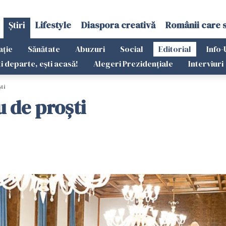
Știri
Lifestyle
Diaspora creativă
Românii care 
ație
Sănătate
Abuzuri
Social
Editorial
Info-
ti departe, ești acasă!
Alegeri Prezidențiale
Interviuri
ti
 de proști