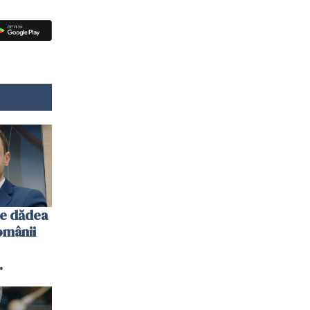
se dădea
omânii