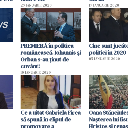
enii
25 IANUARIE 2020
17 IANUARIE 2020
PREMIERĂ în politica
Cine sunt jucăto
românească. Iohannis și
politici în 2020
Orban s-au ținut de
05 IANUARIE 2020
cuvânt!
10 IANUARIE 2020
Ce a uitat Gabriela Firea
Oana Stănciule
să spună în clipul de
Nașterea lui Iis
promovare a
Hristos și rena