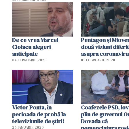
desemnat premier
De ce vrea Marcel
Pentagon și Mioven
Ciolacu alegeri
două viziuni diferi
anticipate
asupra coronaviru
04 FEBRUARIE 2020
03 FEBRUARIE 2020
Victor Ponta, în
Coafezele PSD, lovi
perioada de probă la
plin de guvernul O
televiziunile de știri!
Dovada că
nomenclatura roșie
26 IANUARIE 2020