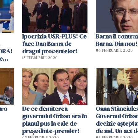
Ipocrizia USR-PLUS! Ce
Barna îl contra
face Dan Barna de
Barna. Din nou!
PORA!
dragul procentelor!
06 FEBRUARIE 2020
de
15 FEBRUARIE 2020
uro
De ce demiterea
Oana Stănciule
guvernului Orban era în
Guvernul Orban
planul pus la cale de
decizie aștepta
președinte-premier!
de ani. Un act d
05 FEBRUARIE 2020
04 FEBRUARIE 2020