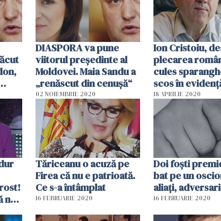
DIASPORA va pune
Ion Cristoiu, d
ăcut
viitorul președinte al
plecarea români
don,
Moldovei. Maia Sandu a
cules sparanghe
„renăscut din cenușă“
scos în evidenţ
ă pe
tratarea Român
02 NOIEMBRIE 2020
18 APRILIE 2020
colonie"
Tăriceanu o acuză pe
Doi foști premi
Firea că nu e patrioată.
bat pe un oscior
rost!
Ce s-a întâmplat
aliați, adversari
ă ne
16 FEBRUARIE 2020
16 FEBRUARIE 2020