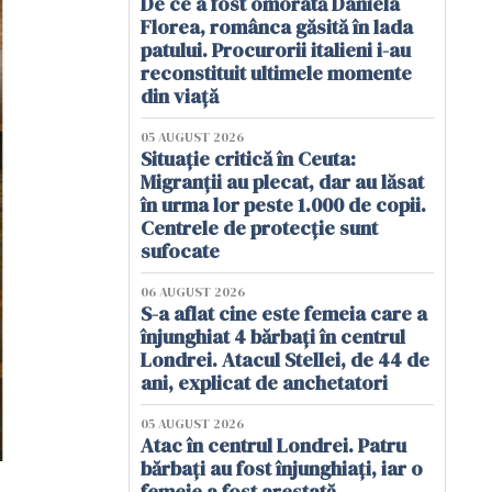
De ce a fost omorâtă Daniela
Florea, românca găsită în lada
patului. Procurorii italieni i-au
reconstituit ultimele momente
din viață
05 AUGUST 2026
Situație critică în Ceuta:
Migranții au plecat, dar au lăsat
în urma lor peste 1.000 de copii.
Centrele de protecție sunt
sufocate
06 AUGUST 2026
S-a aflat cine este femeia care a
înjunghiat 4 bărbați în centrul
Londrei. Atacul Stellei, de 44 de
ani, explicat de anchetatori
05 AUGUST 2026
Atac în centrul Londrei. Patru
bărbați au fost înjunghiați, iar o
femeie a fost arestată