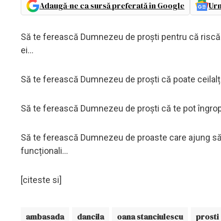
Adaugă-ne ca sursă preferată în Google
Urm
Să te ferească Dumnezeu de proști pentru că riscă să-
ei...
Să te ferească Dumnezeu de proști că poate ceilalți îi 
Să te ferească Dumnezeu de proști că te pot îngro
Să te ferească Dumnezeu de proaste care ajung să c
funcționali...
[citeste si]
ambasada
dancila
oana stanciulescu
prosti