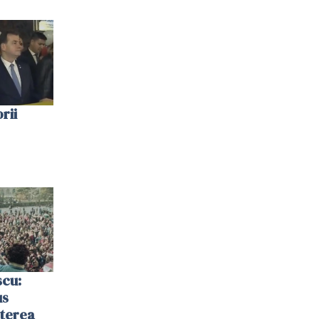
rii
scu:
us
șterea