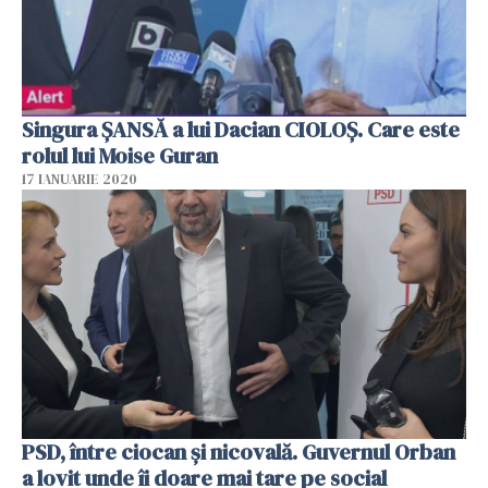
Singura ȘANSĂ a lui Dacian CIOLOȘ. Care este
rolul lui Moise Guran
17 IANUARIE 2020
PSD, între ciocan și nicovală. Guvernul Orban
a lovit unde îi doare mai tare pe social