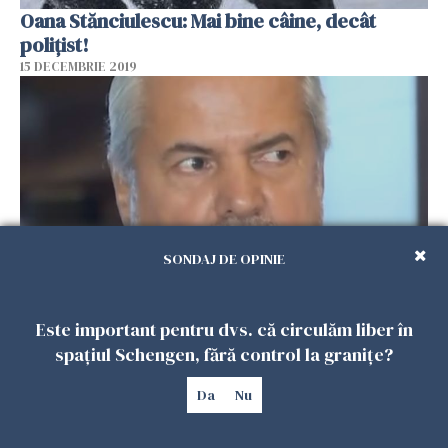
Oana Stănciulescu: Mai bine câine, decât
polițist!
15 DECEMBRIE 2019
SONDAJ DE OPINIE
Tupeul lui Adrian Năstase
Este important pentru dvs. că circulăm liber în
14 DECEMBRIE 2019
spațiul Schengen, fără control la granițe?
Da
Nu