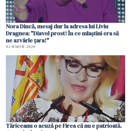
Nora Dincă, mesaj dur la adresa lui Liviu
Dragnea: "Diavol prost! În ce mlaştini era să
ne azvârle ţara!"
02 MARTIE 2020
Tăriceanu o acuză pe Firea că nu e patrioată.