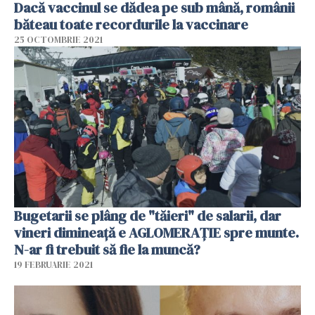
Dacă vaccinul se dădea pe sub mână, românii
băteau toate recordurile la vaccinare
25 OCTOMBRIE 2021
Bugetarii se plâng de "tăieri" de salarii, dar
vineri dimineață e AGLOMERAȚIE spre munte.
N-ar fi trebuit să fie la muncă?
19 FEBRUARIE 2021