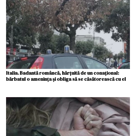
Italia. Badantă româncă, hărțuită de un conațional:
bărbatul o amenința și obliga să se căsătorească cu el