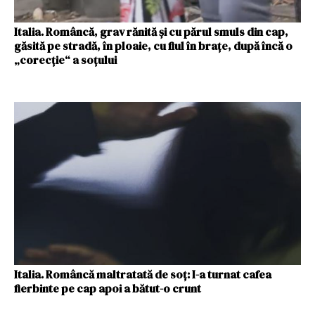
Italia. Româncă, grav rănită și cu părul smuls din cap,
găsită pe stradă, în ploaie, cu fiul în brațe, după încă o
„corecție“ a soțului
Italia. Româncă maltratată de soț: I-a turnat cafea
fierbinte pe cap apoi a bătut-o crunt