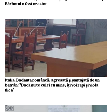
Bărbatul a fost arestat
Italia. Badantă româncă, agresată și șantajată de un
bătrân: "Dacă nu te culci cu mine, îți voi răpi și viola
fiica"