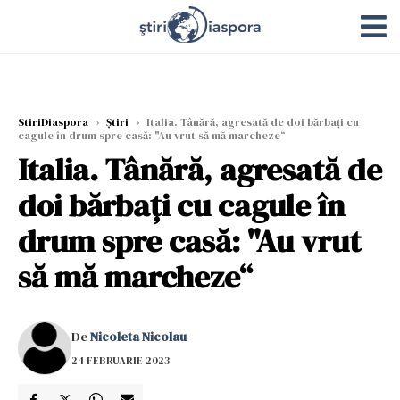
StiriDiaspora
›
Știri
›
Italia. Tânără, agresată de doi bărbați cu
cagule în drum spre casă: "Au vrut să mă marcheze“
Italia. Tânără, agresată de
doi bărbați cu cagule în
drum spre casă: "Au vrut
să mă marcheze“
De
Nicoleta Nicolau
24 FEBRUARIE 2023