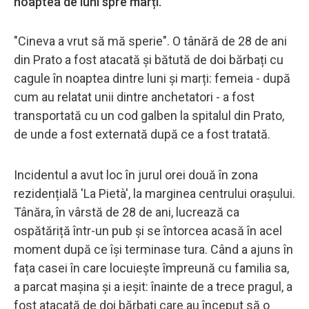
noaptea de luni spre marți.
"Cineva a vrut să mă sperie". O tânără de 28 de ani
din Prato a fost atacată și bătută de doi bărbați cu
cagule în noaptea dintre luni și marți: femeia - după
cum au relatat unii dintre anchetatori - a fost
transportată cu un cod galben la spitalul din Prato,
de unde a fost externată după ce a fost tratată.
Incidentul a avut loc în jurul orei două în zona
rezidențială 'La Pietà', la marginea centrului orașului.
Tânăra, în vârstă de 28 de ani, lucrează ca
ospătăriță într-un pub și se întorcea acasă în acel
moment după ce își terminase tura. Când a ajuns în
fața casei în care locuiește împreună cu familia sa,
a parcat mașina și a ieșit: înainte de a trece pragul, a
fost atacată de doi bărbați care au început să o