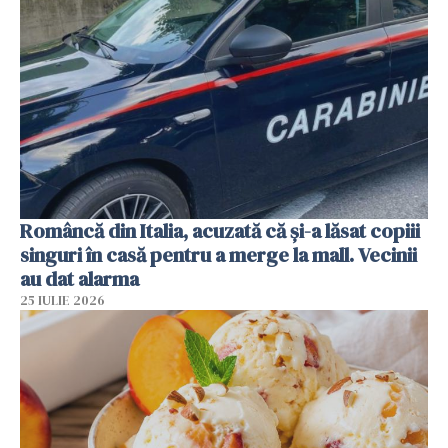
Româncă din Italia, acuzată că și-a lăsat copiii
singuri în casă pentru a merge la mall. Vecinii
au dat alarma
25 IULIE 2026