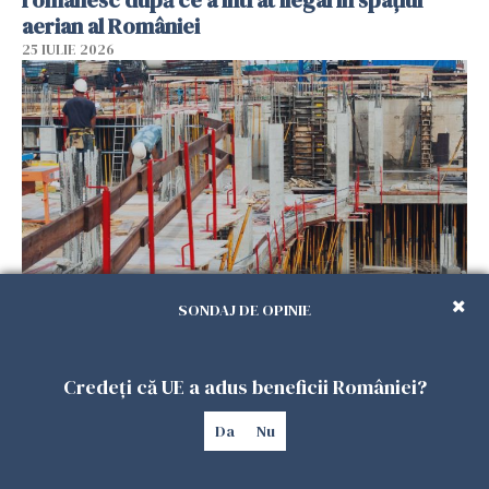
românesc după ce a intrat ilegal în spațiul
aerian al României
25 IULIE 2026
SONDAJ DE OPINIE
Se caută urgent români pentru șantiere din
Marea Britanie. Salarii de până la 29 de lire pe
oră
Credeți că UE a adus beneficii României?
25 IULIE 2026
Da
Nu