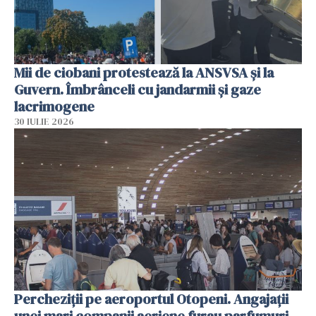
Mii de ciobani protestează la ANSVSA și la
Guvern. Îmbrânceli cu jandarmii și gaze
lacrimogene
30 IULIE 2026
Percheziții pe aeroportul Otopeni. Angajații
unei mari companii aeriene furau parfumuri,