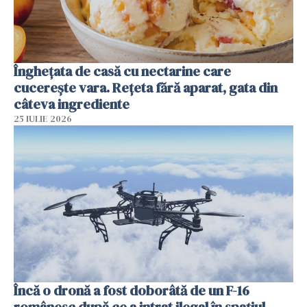
Înghețata de casă cu nectarine care
cucerește vara. Rețeta fără aparat, gata din
câteva ingrediente
25 IULIE 2026
Încă o dronă a fost doborâtă de un F-16