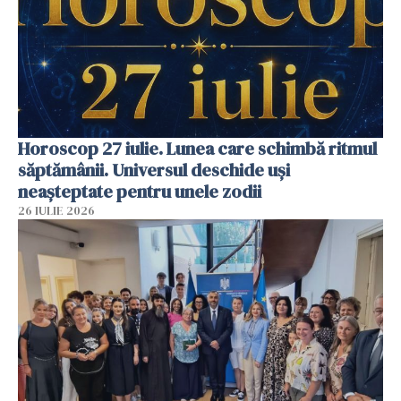
Horoscop 27 iulie. Lunea care schimbă ritmul
săptămânii. Universul deschide uși
neașteptate pentru unele zodii
26 IULIE 2026