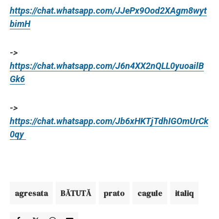
https://chat.whatsapp.com/JJePx9Ood2XAgm8wyt
bimH
->
https://chat.whatsapp.com/J6n4XX2nQLL0yuoailB
Gk6
->
https://chat.whatsapp.com/Jb6xHKTjTdhIGOmUrCk
0qy
agresata
BĂTUTĂ
prato
cagule
italiq