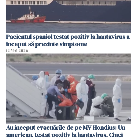
Pacientul spaniol testat pozitiv la hantavirus a
început să prezinte simptome
12 MAI 2026
Au inceput evacuările de pe MV Hondius: Un
american, testat pozitiv la hantavirus. Cinci