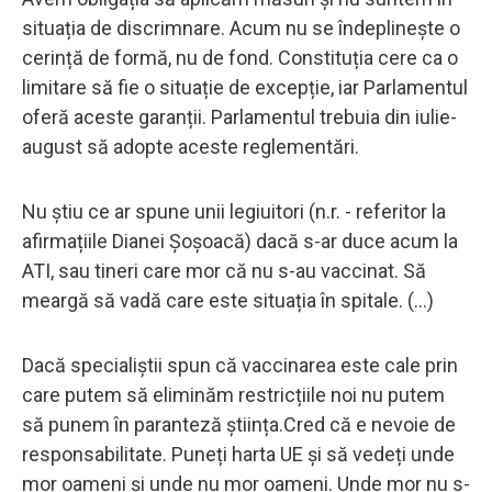
situația de discrimnare. Acum nu se îndeplinește o
cerință de formă, nu de fond. Constituția cere ca o
limitare să fie o situație de excepție, iar Parlamentul
oferă aceste garanții. Parlamentul trebuia din iulie-
august să adopte aceste reglementări.
Nu știu ce ar spune unii legiuitori (n.r. - referitor la
afirmațiile Dianei Șoșoacă) dacă s-ar duce acum la
ATI, sau tineri care mor că nu s-au vaccinat. Să
meargă să vadă care este situația în spitale. (...)
Dacă specialiștii spun că vaccinarea este cale prin
care putem să eliminăm restricțiile noi nu putem
să punem în paranteză știința.Cred că e nevoie de
responsabilitate. Puneți harta UE și să vedeți unde
mor oameni și unde nu mor oameni. Unde mor nu s-