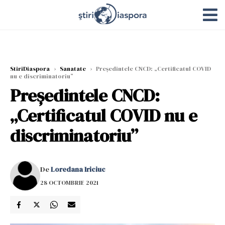
StiriDiaspora
›
Sanatate
›
Președintele CNCD: „Certificatul COVID
nu e discriminatoriu”
Președintele CNCD:
„Certificatul COVID nu e
discriminatoriu”
De
Loredana Iriciuc
28 OCTOMBRIE 2021