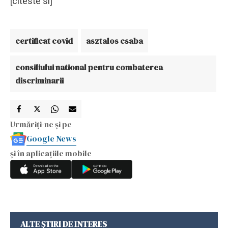
[citeste si]
certificat covid
asztalos csaba
consiliului national pentru combaterea
discriminarii
Urmăriți-ne și pe
Google News
și în aplicațiile mobile
ALTE ȘTIRI DE INTERES