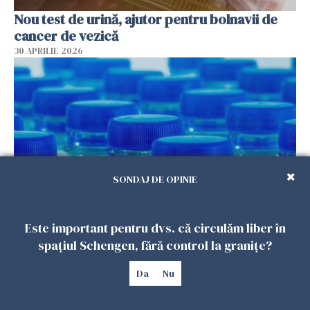
Nou test de urină, ajutor pentru bolnavii de
cancer de vezică
30 APRILIE 2026
SONDAJ DE OPINIE
Nașteri premature și decese de nou-născuți
Este important pentru dvs. că circulăm liber în
din cauza ftalaților din plastic
spațiul Schengen, fără control la granițe?
29 APRILIE 2026
Da
Nu