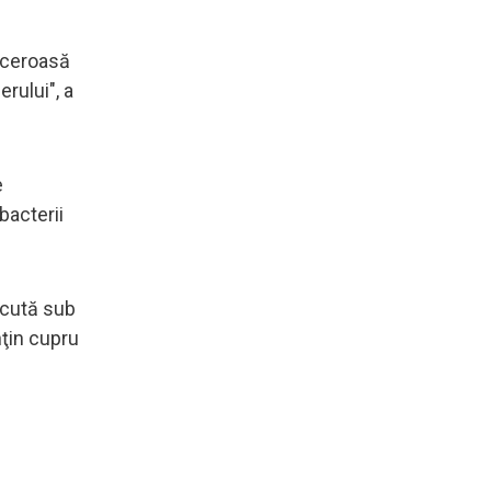
anceroasă
erului", a
e
bacterii
scută sub
ţin cupru