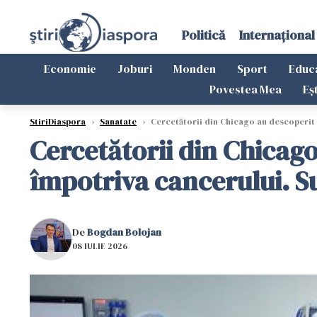
Politică
Internațional
Economie
Joburi
Monden
Sport
Educ
Povestea Mea
Eș
StiriDiaspora
›
Sanatate
›
Cercetătorii din Chicago au descoperit 
Cercetătorii din Chicag
împotriva cancerului. Su
De
Bogdan Bolojan
08 IULIE 2026