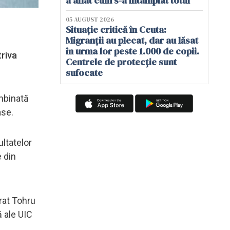
a aflat cum s-a întâmplat totul
05 AUGUST 2026
Situație critică în Ceuta:
Migranții au plecat, dar au lăsat
în urma lor peste 1.000 de copii.
triva
Centrele de protecție sunt
sufocate
ombinată
ase.
ltatelor
e din
arat Tohru
ă ale UIC