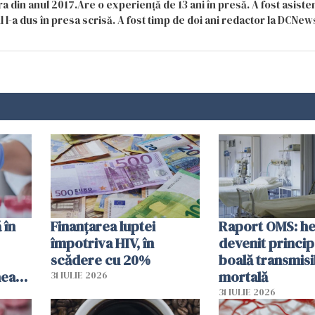
a din anul 2017.Are o experiență de 13 ani în presă. A fost asiste
 l-a dus în presa scrisă. A fost timp de doi ani redactor la DCNews
 în
Finanțarea luptei
Raport OMS: he
împotriva HIV, în
devenit princip
scădere cu 20%
boală transmisi
hează
mortală
31 IULIE 2026
lor
31 IULIE 2026