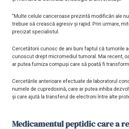
"Multe celule canceroase prezintă modificări ale num
trebuie să crească agresiv şi rapid. Prin urmare, mito
precizat specialistul.
Cercetătorii cunosc de ani buni faptul că tumorile a
cunoscut drept micromediul tumoral. Mai recent, oam
ar putea furniza compuşi care să poată fi transform
Cercetările anterioare efectuate de laboratorul co
numele de cupredoxină, care ar putea inhiba dezvol
şi care ajută la transferul de electroni între alte prot
Medicamentul peptidic care a re