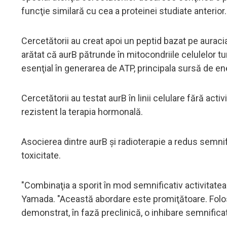
funcţie similară cu cea a proteinei studiate anterior.
Cercetătorii au creat apoi un peptid bazat pe auraci
arătat că aurB pătrunde în mitocondriile celulelor t
esenţial în generarea de ATP, principala sursă de ene
Cercetătorii au testat aurB în linii celulare fără ac
rezistent la terapia hormonală.
Asocierea dintre aurB şi radioterapie a redus semni
toxicitate.
"Combinaţia a sporit în mod semnificativ activitatea 
Yamada. "Această abordare este promiţătoare. Folosi
demonstrat, în fază preclinică, o inhibare semnificati