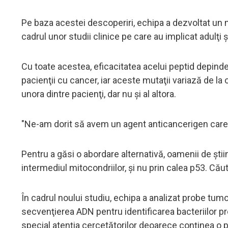
Pe baza acestei descoperiri, echipa a dezvoltat un m
cadrul unor studii clinice pe care au implicat adulţi ş
Cu toate acestea, eficacitatea acelui peptid depind
pacienţii cu cancer, iar aceste mutaţii variază de la
unora dintre pacienţi, dar nu şi al altora.
"Ne-am dorit să avem un agent anticancerigen care
Pentru a găsi o abordare alternativă, oamenii de şti
intermediul mitocondriilor, şi nu prin calea p53. Cău
În cadrul noului studiu, echipa a analizat probe tumo
secvenţierea ADN pentru identificarea bacteriilor pr
special atenţia cercetătorilor deoarece conţinea o