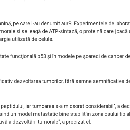
anină, pe care l-au denumit aurB. Experimentele de labora
umorale şi se leagă de ATP-sintază, o proteină care joacă 
rgie utilizată de celule.
tivitate funcţională p53 şi în modele pe şoareci de cancer d
ficativ dezvoltarea tumorilor, fără semne semnificative d
peptidului, iar tumoarea s-a micşorat considerabil", a dec
nd un model metastatic bine stabilit în zona osului tibia
vă a dezvoltării tumorale", a precizat el.