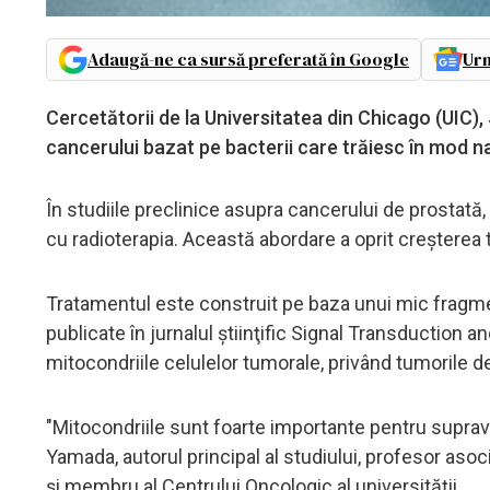
Adaugă-ne ca sursă preferată în Google
Urm
Cercetătorii de la Universitatea din Chicago (UIC)
cancerului bazat pe bacterii care trăiesc în mod nat
În studiile preclinice asupra cancerului de prostată
cu radioterapia. Această abordare a oprit creşterea t
Tratamentul este construit pe baza unui mic fragme
publicate în jurnalul ştiinţific Signal Transduction 
mitocondriile celulelor tumorale, privând tumorile d
"Mitocondriile sunt foarte importante pentru supravie
Yamada, autorul principal al studiului, profesor asoc
şi membru al Centrului Oncologic al universităţii.