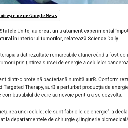
ărește-ne pe Google News
, Statele Unite, au creat un tratament experimental împo
ural în interiorul tumorilor, relatează Science Daily.
, terapia a dat rezultate remarcabile atunci când a fost c
umorii prin ţintirea sursei de energie a celulelor cancero
nt dintr-o proteină bacteriană numită aurB. Conform rezu
and Targeted Therapy, aurB a perturbat producţia de energi
e combustibilul de care au nevoie pentru a se dezvolta.
ţuirea unei celule; ele sunt fabricile de energie", a decl
iat la departamentele de chirurgie şi inginerie biomedical