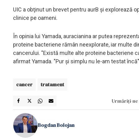
UIC a obţinut un brevet pentru aurB şi explorează op
clinice pe oameni.
În opinia lui Yamada, auracianina ar putea reprezen
proteine bacteriene rămân neexplorate, iar multe dint
cancerului. "Există multe alte proteine bacteriene 
afirmat Yamada. "Pur şi simplu nu le-am testat încă"
cancer
tratament
Urmăriți-ne 
Bogdan Bolojan