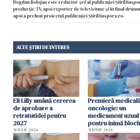
Bogdan Bolojan este redactor-șef al publicației ȘtiriDiaspor
producție TV, apoi reporter de televiziune și în final drumul
apoi a preluat proiectul publicației ȘtiriDiaspora.ro.
ALTE ȘTIRI DE INTERES
Eli Lilly amână cererea
Premieră medicală
de aprobare a
oncologie: un
retratutidei pentru
medicament uzual
2027
pentru inimă bloc
dezvoltarea celule
31 IULIE 2026
31 IULIE 2026
canceroase.