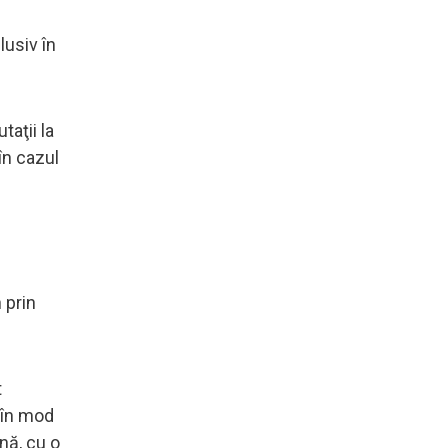
lusiv în
aţii la
în cazul
 prin
t
s în mod
nă, cu o