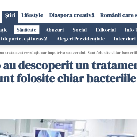
Știri
Lifestyle
Diaspora creativă
Românii care 
ație
Sănătate
Abuzuri
Social
Editorial
Info-
ti departe, ești acasă!
Alegeri Prezidențiale
Interviuri
un tratament revoluționar împotriva cancerului. Sunt folosite chiar bacterii
o au descoperit un tratame
nt folosite chiar bacteriil