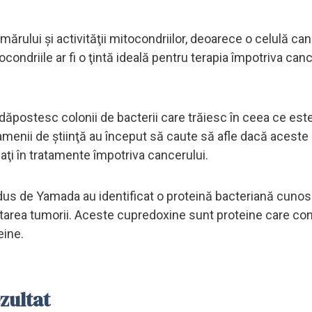
ărului şi activităţii mitocondriilor, deoarece o celulă c
condriile ar fi o ţintă ideală pentru terapia împotriva canc
dăpostesc colonii de bacterii care trăiesc în ceea ce est
enii de ştiinţă au început să caute să afle dacă aceste 
aţi în tratamente împotriva cancerului.
ndus de Yamada au identificat o proteină bacteriană cuno
tarea tumorii. Aceste cupredoxine sunt proteine care con
eine.
zultat