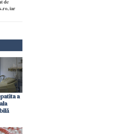
nt de
.ro, iar
patita a
ala
bilă