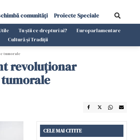
schimbă comunități
Proiecte Speciale
Utile
Tu știi ce drepturi ai?
Europarlamentare
Cultură și Tradiții
le tumorale
nt revoluționar
e tumorale
CELE MAI CITITE