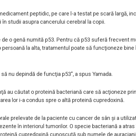
edicament peptidic, pe care l-a testat pe scară largă, inc
i în studii asupra cancerului cerebral la copii.
e de o genă numită p53. Pentru că p53 suferă frecvent mut
 o persoană la alta, tratamentul poate să funcţioneze bine 
 să nu depindă de funcţia p53", a spus Yamada.
inţă au căutat o proteină bacteriană care să acţioneze prin
tarea lor i-a condus spre o altă proteină cupredoxină.
rale prelevate de la paciente cu cancer de sân şi a utiliza
ezente în interiorul tumorilor. O specie bacteriană a atra
 proteină cupredoxină cunoscută sub numele de auraciani