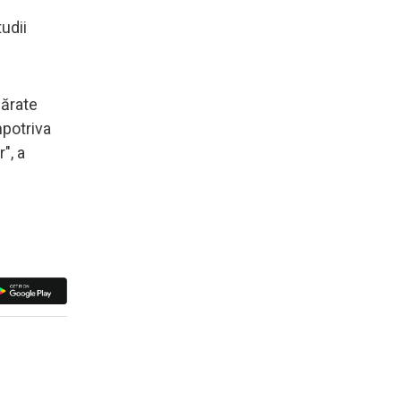
udii
mărate
mpotriva
", a