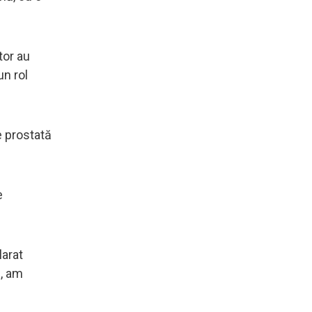
tor au
un rol
e prostată
e
larat
l, am