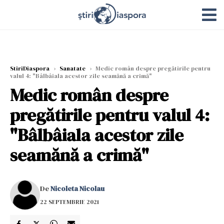
StiriDiaspora
›
Sanatate
›
Medic român despre pregătirile pentru
valul 4: "Bâlbâiala acestor zile seamănă a crimă"
Medic român despre
pregătirile pentru valul 4:
"Bâlbâiala acestor zile
seamănă a crimă"
De
Nicoleta Nicolau
22 SEPTEMBRIE 2021