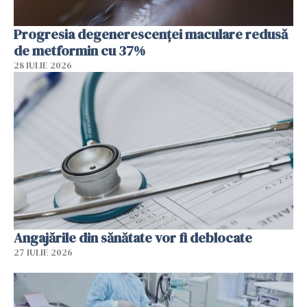
Progresia degenerescenței maculare redusă
de metformin cu 37%
28 IULIE 2026
Angajările din sănătate vor fi deblocate
27 IULIE 2026