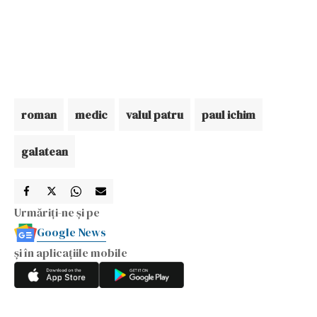
roman
medic
valul patru
paul ichim
galatean
Urmăriți-ne și pe
Google News
și în aplicațiile mobile