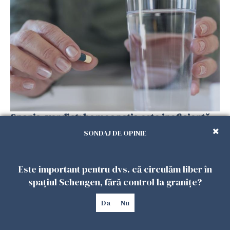
Spania, verdict: homeopatia este ineficientă
în tratarea oricărei boli
SONDAJ DE OPINIE
29 APRILIE 2026
Este important pentru dvs. că circulăm liber în
spațiul Schengen, fără control la granițe?
Da
Nu