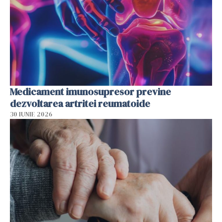
Medicament imunosupresor previne
dezvoltarea artritei reumatoide
30 IUNIE 2026