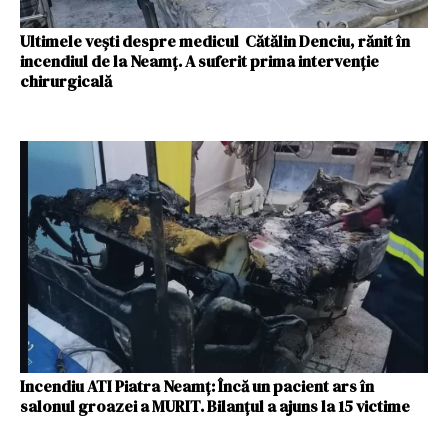
Ultimele veşti despre medicul Cătălin Denciu, rănit în
incendiul de la Neamţ. A suferit prima intervenţie
chirurgicală
Incendiu ATI Piatra Neamț: Încă un pacient ars în
salonul groazei a MURIT. Bilanțul a ajuns la 15 victime