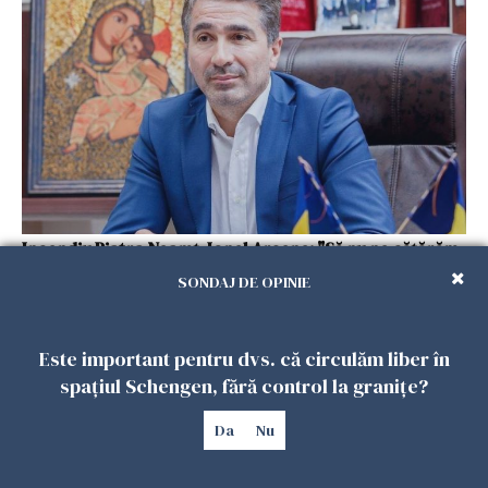
Incendiu Piatra Neamț. Ionel Arsene: "Să nu ne cățărăm
pe cadavre"
SONDAJ DE OPINIE
Este important pentru dvs. că circulăm liber în
spațiul Schengen, fără control la granițe?
Da
Nu