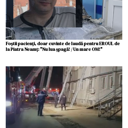
Foștii pacienți, doar cuvinte de laudă pentru EROUL de
la Piatra Neamț: "Nu lua șpagă! / Un mare OM!"