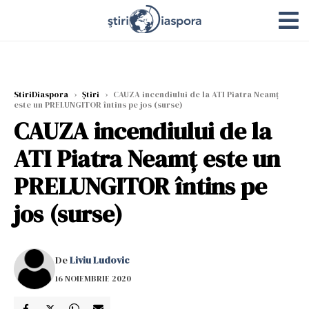
StiriDiaspora
›
Știri
›
CAUZA incendiului de la ATI Piatra Neamț
este un PRELUNGITOR întins pe jos (surse)
CAUZA incendiului de la
ATI Piatra Neamț este un
PRELUNGITOR întins pe
jos (surse)
De
Liviu Ludovic
16 NOIEMBRIE 2020