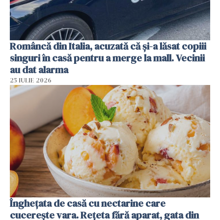
Româncă din Italia, acuzată că și-a lăsat copiii
singuri în casă pentru a merge la mall. Vecinii
au dat alarma
25 IULIE 2026
Înghețata de casă cu nectarine care
cucerește vara. Rețeta fără aparat, gata din