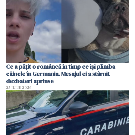
Ce a pățit o româncă în timp ce își plimba
câinele în Germania. Mesajul ei a stârnit
dezbateri aprinse
25 IULIE 2026