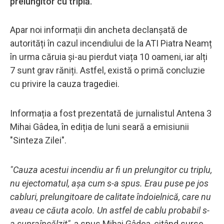
prelungitor cu triplă.
Apar noi informații din ancheta declanșată de
autorități în cazul incendiului de la ATI Piatra Neamț
în urma căruia și-au pierdut viața 10 oameni, iar alți
7 sunt grav răniți. Astfel, există o primă concluzie
cu privire la cauza tragediei.
Informația a fost prezentată de jurnalistul Antena 3
Mihai Gâdea, în ediția de luni seară a emisiunii
"Sinteza Zilei".
"Cauza acestui incendiu ar fi un prelungitor cu triplu,
nu ejectomatul, așa cum s-a spus. Erau puse pe jos
cabluri, prelungitoare de calitate îndoielnică, care nu
aveau ce căuta acolo. Un astfel de cablu probabil s-
a supraîncălzit",
a spus Mihai Gâdea, citând surse