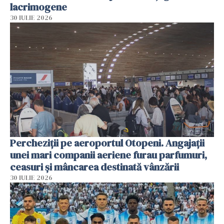
lacrimogene
30 IULIE 2026
Percheziții pe aeroportul Otopeni. Angajații
unei mari companii aeriene furau parfumuri,
ceasuri și mâncarea destinată vânzării
30 IULIE 2026