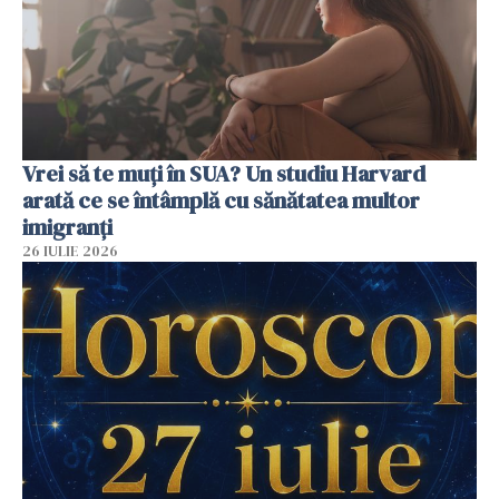
Vrei să te muți în SUA? Un studiu Harvard
arată ce se întâmplă cu sănătatea multor
imigranți
26 IULIE 2026