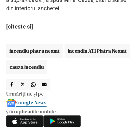
din interiorul anchetei.
[citeste si]
incendiu piatra neamt
incendiu ATI Piatra Neamt
cauza incendiu
Urmăriți-ne și pe
Google News
și în aplicațiile mobile