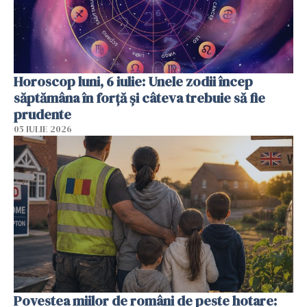
Horoscop luni, 6 iulie: Unele zodii încep
săptămâna în forță și câteva trebuie să fie
prudente
05 IULIE 2026
Povestea miilor de români de peste hotare: