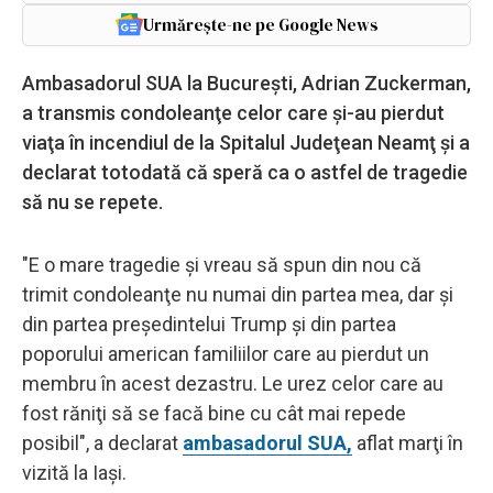
Urmărește-ne pe Google News
Ambasadorul SUA la Bucureşti, Adrian Zuckerman,
a transmis condoleanţe celor care şi-au pierdut
viaţa în incendiul de la Spitalul Judeţean Neamţ şi a
declarat totodată că speră ca o astfel de tragedie
să nu se repete.
"E o mare tragedie şi vreau să spun din nou că
trimit condoleanţe nu numai din partea mea, dar şi
din partea preşedintelui Trump şi din partea
poporului american familiilor care au pierdut un
membru în acest dezastru. Le urez celor care au
fost răniţi să se facă bine cu cât mai repede
posibil", a declarat
ambasadorul SUA,
aflat marţi în
vizită la Iaşi.