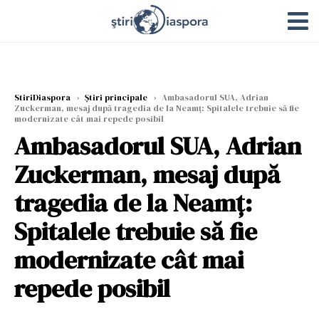
StiriDiaspora
›
Știri principale
›
Ambasadorul SUA, Adrian
Zuckerman, mesaj după tragedia de la Neamţ: Spitalele trebuie să fie
modernizate cât mai repede posibil
Ambasadorul SUA, Adrian
Zuckerman, mesaj după
tragedia de la Neamţ:
Spitalele trebuie să fie
modernizate cât mai
repede posibil