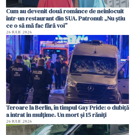
Cum au devenit două românce de neînlocuit
într-un restaurant din SUA. Patronul: „Nu știu
ce o să mă fac fără voi”
26 IULIE 2026
Teroare la Berlin, în timpul Gay Pride: o dubiță
a intrat în mulțime. Un mort și 15 răniți
26 IULIE 2026