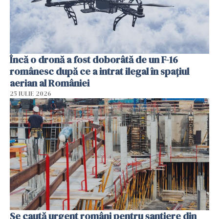
Încă o dronă a fost doborâtă de un F-16
românesc după ce a intrat ilegal în spațiul
aerian al României
25 IULIE 2026
Se caută urgent români pentru șantiere din