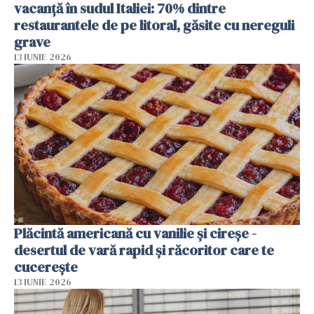
vacanță în sudul Italiei: 70% dintre
restaurantele de pe litoral, găsite cu nereguli
grave
13 IUNIE 2026
Plăcintă americană cu vanilie și cireșe -
desertul de vară rapid și răcoritor care te
cucerește
13 IUNIE 2026