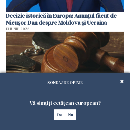
Decizie istorică în Europa: Anunțul făcut de
Nicușor Dan despre Moldova și Ucraina
13 IUNIE 2026
SONDAJ DE OPINIE
Româncă ucisă în Italia și ascunsă sub frunze.
Vă simțiți cetățean european?
Criminalul a scăpat de o parte din pedeapsă
Da
Nu
13 IUNIE 2026