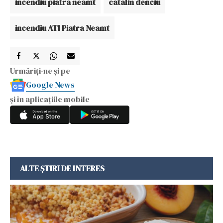
incendiu piatra neamt
catalin denciu
incendiu ATI Piatra Neamt
Urmăriți-ne și pe
Google News
și în aplicațiile mobile
ALTE ȘTIRI DE INTERES