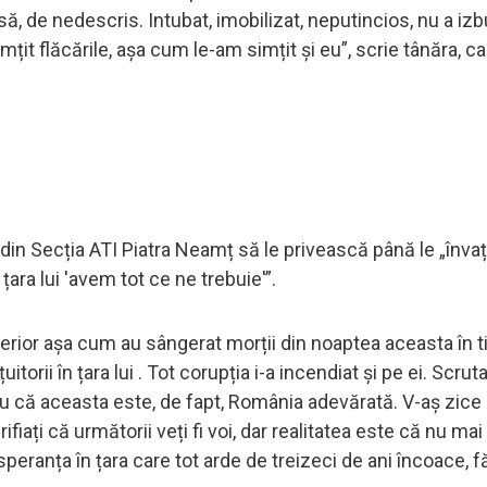
, de nedescris. Intubat, imobilizat, neputincios, nu a izbu
țit flăcările, așa cum le-am simțit și eu”, scrie tânăra, ca
 din Secția ATI Piatra Neamț să le privească până le „înva
 țara lui 'avem tot ce ne trebuie'”.
 interior așa cum au sângerat morții din noaptea aceasta în 
rii în țara lui . Tot corupția i-a incendiat și pe ei. Scruta
tru că aceasta este, de fapt, România adevărată. V-aș zice
ifiați că următorii veți fi voi, dar realitatea este că nu mai
speranța în țara care tot arde de treizeci de ani încoace, f