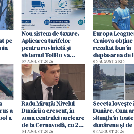
Nou sistem de taxare.
Europa League:
at pe
Aplicarea tarifelor
Craiova obține
nia
pentru rovinietă şi
rezultat bun în
sistemul TollRo va
deplasarea de 
începe la 1 octombrie
07 AUGUST 2026
06 AUGUST 2026
ă
a
Radu Miruţă: Nivelul
Seceta lovește 
rus a
Dunării a crescut, în
Dunăre. Cum ar
poi a
zona centralei nucleare
situația în toate
de la Cernavodă, cu 2
dunărene și de
cm faţă de ziua trecută
România resim
04 AUGUST 2026
03 AUGUST 2026