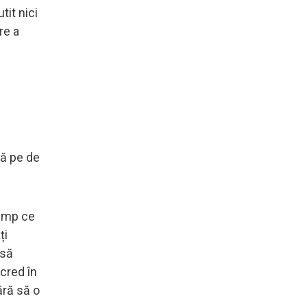
tit nici
re a
ță pe de
timp ce
ți
 să
 cred în
ără să o