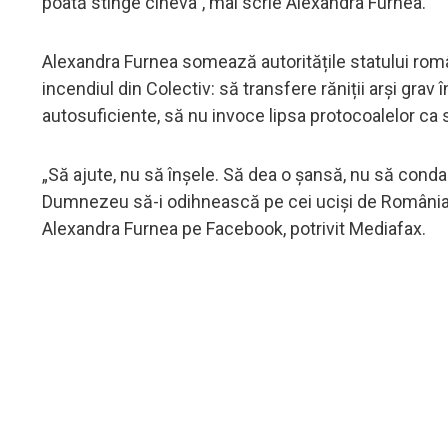
poată stinge cineva”, mai scrie Alexandra Furnea.
Alexandra Furnea somează autoritățile statului rom
incendiul din Colectiv: să transfere răniții arși gra
autosuficiente, să nu invoce lipsa protocoalelor ca s
„Să ajute, nu să înșele. Să dea o șansă, nu să cond
Dumnezeu să-i odihnească pe cei uciși de România, și 
Alexandra Furnea pe Facebook, potrivit Mediafax.