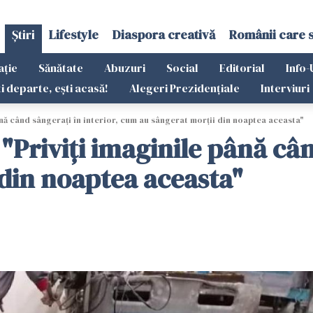
Știri
Lifestyle
Diaspora creativă
Românii care 
ație
Sănătate
Abuzuri
Social
Editorial
Info-
ti departe, ești acasă!
Alegeri Prezidențiale
Interviuri
ână când sângerați în interior, cum au sângerat morții din noaptea aceasta"
"Priviți imaginile până cân
din noaptea aceasta"