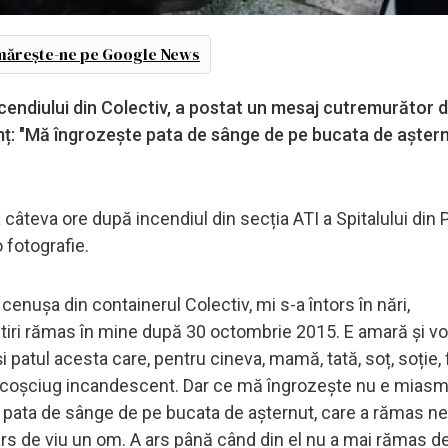
ărește-ne pe Google News
cendiului din Colectiv, a postat un mesaj cutremurător 
eamț: "Mă îngrozește pata de sânge de pe bucata de așter
âteva ore după incendiul din secția ATI a Spitalului din P
fotografie.
enușa din containerul Colectiv, mi s-a întors în nări,
tiri rămas în mine după 30 octombrie 2015. E amară și vol
 patul acesta care, pentru cineva, mamă, tată, soț, soție, 
enit coșciug incandescent. Dar ce mă îngrozește nu e mias
, ci pata de sânge de pe bucata de așternut, care a rămas n
rs de viu un om. A ars până când din el nu a mai rămas de