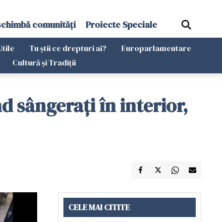
schimbă comunități
Proiecte Speciale
Utile
Tu știi ce drepturi ai?
Europarlamentare
Cultură și Tradiții
d sângerați în interior,
CELE MAI CITITE