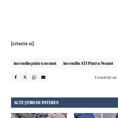
[citeste si]
incendiu piatra neamt
incendiu ATI Piatra Neamt
Urmăriți-ne 
ALTE ȘTIRI DE INTERES