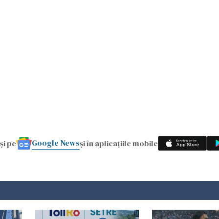
Google News
și pe
și în aplicațiile mobile