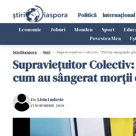
Politică
Internațional
Economie
Joburi
Monden
Sport
Educ
Povestea Mea
Eș
StiriDiaspora
›
Știri
›
Supraviețuitor Colectiv: "Priviți imaginile p
Supraviețuitor Colectiv: 
cum au sângerat morții 
De
Liviu Ludovic
15 NOIEMBRIE 2020