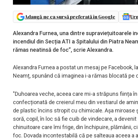
Adaugă-ne ca sursă preferată în Google
Urm
Alexandra Furnea, una dintre supraviețuitoarele in
incendiul din Secția ATI a Spitalului din Piatra N
rămas neatinsă de foc”, scrie Alexandra.
Alexandra Furnea a postat un mesaj pe Facebook, la c
Neamț, spunând că imaginea i-a rămas blocată pe o 
"Duhoarea veche, aceea care mi-a străpuns ființa în c
confecționată de creierul meu din vestiarul de amin
de plastic încins stropit cu chimicale. Așa miroase și
soră, copil, în loc să fie cuib de vindecare, a dev
chinuitoare care îmi frige, din închipuire, plămânii
foc. Dovada incontestabilă că pe salteaua aceea a a