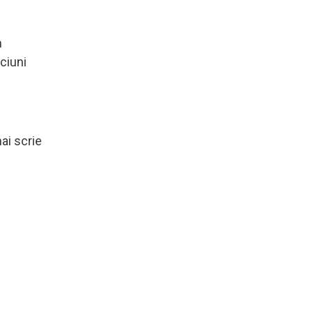
n
nciuni
.
ai scrie