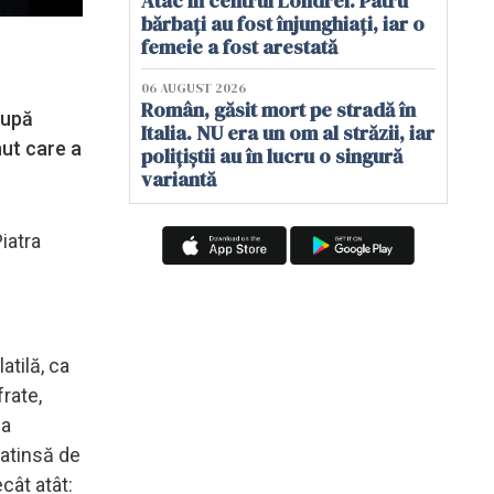
Atac în centrul Londrei. Patru
bărbați au fost înjunghiați, iar o
femeie a fost arestată
06 AUGUST 2026
Român, găsit mort pe stradă în
după
Italia. NU era un om al străzii, iar
nut care a
polițiștii au în lucru o singură
variantă
iatra
atilă, ca
frate,
ma
eatinsă de
cât atât: