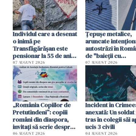
Individul care a desenat
Țepușe metalice,
o inimă pe
aruncate intențion
Transfăgărășan este
autostrăzi în Româ
pensionar la 55 de ani.
de "baieții cu
Poliția l-a identificat
platforme": "Mi-au
07 AUGUST 2026
07 AUGUST 2026
cerut 1200 lei să m
tracteze"
„România Copiilor de
Incident în Crimee
Pretutindeni”: copiii
anexată: Un soldat 
români din diaspora,
tras în colegii săi a
invitați să scrie despre
ucis 3 civili
România într-un volum
06 AUGUST 2026
04 AUGUST 2026