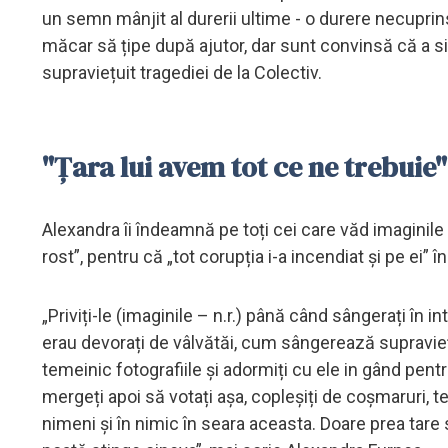
un semn mânjit al durerii ultime - o durere necuprinsă
măcar să țipe după ajutor, dar sunt convinsă că a sim
supraviețuit tragediei de la Colectiv.
"Țara lui avem tot ce ne trebuie"
Alexandra îi îndeamnă pe toți cei care văd imaginile
rost”, pentru că „tot corupția i-a incendiat și pe ei” în
„Priviți-le (imaginile – n.r.) până când sângerați în
erau devorați de vâlvătăi, cum sângerează supraviețuito
temeinic fotografiile și adormiți cu ele in gând pen
mergeți apoi să votați așa, copleșiți de coșmaruri, ter
nimeni și în nimic în seara aceasta. Doare prea tare 