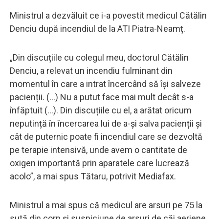
Ministrul a dezvăluit ce i-a povestit medicul Cătălin
Denciu după incendiul de la ATI Piatra-Neamț.
„Din discuțiile cu colegul meu, doctorul Cătălin
Denciu, a relevat un incendiu fulminant din
momentul în care a intrat încercând să își salveze
pacienții. (...) Nu a putut face mai mult decât s-a
înfăptuit (...). Din discuțiile cu el, a arătat oricum
neputință în încercarea lui de a-și salva pacienții și
cât de puternic poate fi incendiul care se dezvoltă
pe terapie intensivă, unde avem o cantitate de
oxigen importantă prin aparatele care lucrează
acolo”, a mai spus Tătaru, potrivit Mediafax.
Ministrul a mai spus că medicul are arsuri pe 75 la
sută din corp și suspiciune de arsuri de căi aeriene