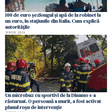
100 de euro șezlongul și apă de la robinet la
un euro, în stațiunile din Italia. Cum explică
autoritățile
31 IULIE 2026
Un microbuz cu sportivi de la Dinamo s-a
răsturnat. O persoană a murit, a fost activat
planul roșu de intervenție