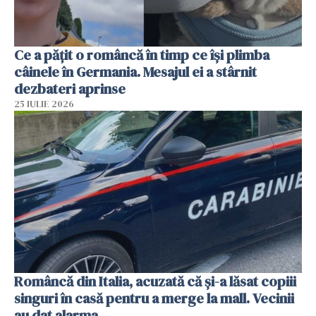
Ce a pățit o româncă în timp ce își plimba
câinele în Germania. Mesajul ei a stârnit
dezbateri aprinse
25 IULIE 2026
Româncă din Italia, acuzată că și-a lăsat copiii
singuri în casă pentru a merge la mall. Vecinii
au dat alarma