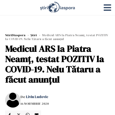
StiriDiaspora
›
Știri
›
Medicul ARS la Piatra Neamț, testat POZITIV
la COVID-19. Nelu Tătaru a făcut anunțul
Medicul ARS la Piatra
Neamț, testat POZITIV la
COVID-19. Nelu Tătaru a
făcut anunțul
De
Liviu Ludovic
16 NOIEMBRIE 2020