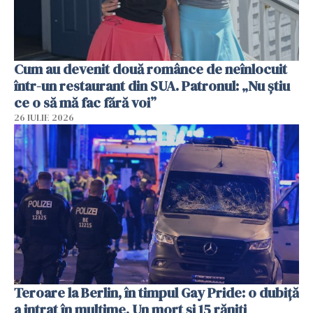
Cum au devenit două românce de neînlocuit
într-un restaurant din SUA. Patronul: „Nu știu
ce o să mă fac fără voi”
26 IULIE 2026
Teroare la Berlin, în timpul Gay Pride: o dubiță
a intrat în mulțime. Un mort și 15 răniți