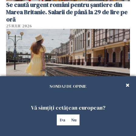
Se caută urgent români pentru șantiere din
Marea Britanie. Salarii de până la 29 de lire pe
oră
25 IULIE 2026
SONDAJ DE OPINIE
Haos pe calea ferată în Italia! Timp de
Vă simțiți cetățean european?
aproape patru zile, trenurile spre Roma și
Milano pot întârzia până la 3 ore
Da
Nu
25 IULIE 2026