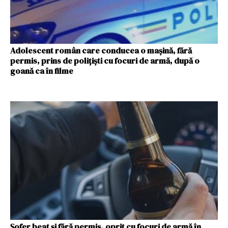
Adolescent român care conducea o maşină, fără
permis, prins de polițiști cu focuri de armă, după o
goană ca în filme
Şofer beat şi fără permis, oprit cu focuri de armă în