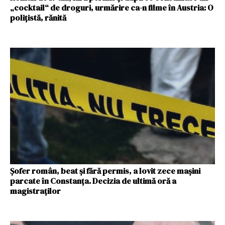
„cocktail“ de droguri, urmărire ca-n filme în Austria: O
polițistă, rănită
Șofer român, beat și fără permis, a lovit zece mașini
parcate în Constanța. Decizia de ultimă oră a
magistraților