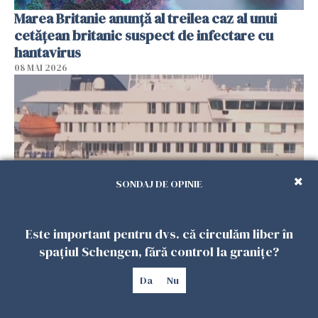
Marea Britanie anunţă al treilea caz al unui
cetăţean britanic suspect de infectare cu
hantavirus
08 MAI 2026
SONDAJ DE OPINIE
Este important pentru dvs. că circulăm liber în
Hantavirus - Vasul de croazieră se îndreaptă
spațiul Schengen, fără control la granițe?
spre Insulele Canare
07 MAI 2026
Da
Nu