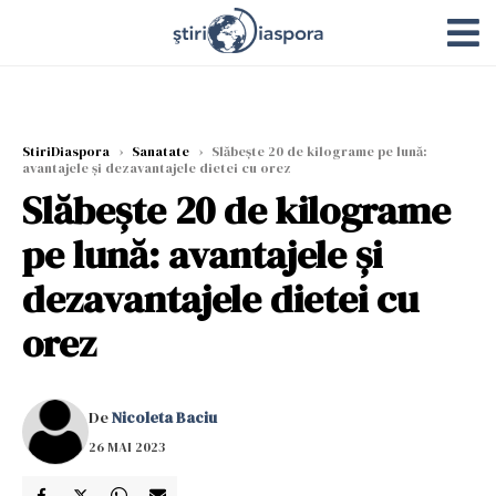
StiriDiaspora
›
Sanatate
›
Slăbește 20 de kilograme pe lună:
avantajele și dezavantajele dietei cu orez
Slăbește 20 de kilograme
pe lună: avantajele și
dezavantajele dietei cu
orez
De
Nicoleta Baciu
26 MAI 2023