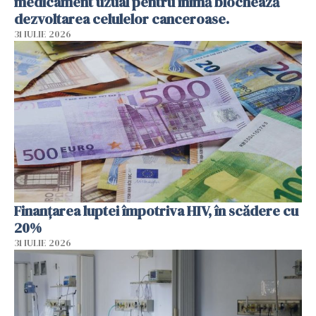
medicament uzual pentru inimă blochează
dezvoltarea celulelor canceroase.
31 IULIE 2026
Finanțarea luptei împotriva HIV, în scădere cu
20%
31 IULIE 2026