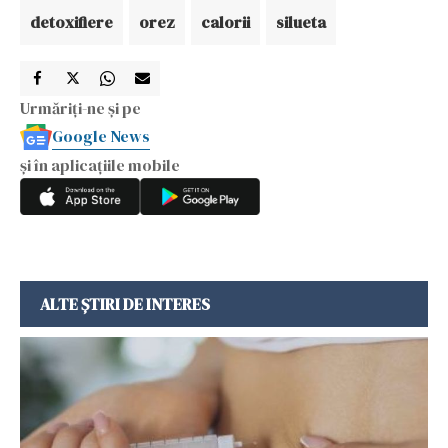
detoxifiere
orez
calorii
silueta
Urmăriți-ne și pe
Google News
și în aplicațiile mobile
ALTE ȘTIRI DE INTERES