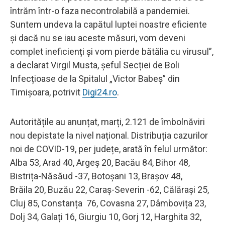
întrăm într-o faza necontrolabilă a pandemiei.
Suntem undeva la capătul luptei noastre eficiente
și dacă nu se iau aceste măsuri, vom deveni
complet ineficienți și vom pierde bătălia cu virusul”,
a declarat Virgil Musta, șeful Secției de Boli
Infecțioase de la Spitalul „Victor Babeș” din
Timișoara, potrivit
Digi24.ro
.
Autoritățile au anunțat, marți, 2.121 de îmbolnăviri
nou depistate la nivel național. Distribuția cazurilor
noi de COVID-19, per județe, arată în felul următor:
Alba 53, Arad 40, Argeș 20, Bacău 84, Bihor 48,
Bistrița-Năsăud -37, Botoșani 13, Brașov 48,
Brăila 20, Buzău 22, Caraș-Severin -62, Călărași 25,
Cluj 85, Constanța 76, Covasna 27, Dâmbovița 23,
Dolj 34, Galați 16, Giurgiu 10, Gorj 12, Harghita 32,