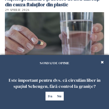
din cauza ftalaților din plastic
29 APRILIE 2026
SONDAJ DE OPINIE
Spania, verdict: homeopatia este ineficientă
în tratarea oricărei boli
Este important pentru dvs. că circulăm liber în
29 APRILIE 2026
spațiul Schengen, fără control la granițe?
Da
Nu