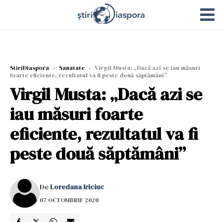
StiriDiaspora
›
Sanatate
›
Virgil Musta: „Dacă azi se iau măsuri
foarte eficiente, rezultatul va fi peste două săptămâni”
Virgil Musta: „Dacă azi se
iau măsuri foarte
eficiente, rezultatul va fi
peste două săptămâni”
De
Loredana Iriciuc
07 OCTOMBRIE 2020