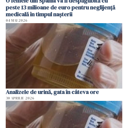
O femeie din Spania va fi despăgubită cu
peste 13 milioane de euro pentru neglijenţă
medicală în timpul naşterii
04 MAI 2026
Analizele de urină, gata în câteva ore
30 APRILIE 2026