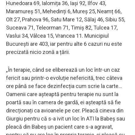
Hunedoara 69, Ialomița 36, Iași 92, Ilfov 43,
Maramureș 51, Mehedinți 6, Mureș 25, Neamț 66,
Olt 27, Prahova 96, Satu Mare 12, Sălaj 46, Sibiu 55,
Suceava 71, Teleorman 71, Timiș 82, Tulcea 17,
Vaslui 34, Vâlcea 15, Vrancea 11. Municipiul
București are 403, iar pentru alte 6 cazuri nu este
precizată nicio zonă a țării.
„În terapie, când se eliberează un loc într-un caz
fericit sau printr-o evoluție nefericită, trec câteva
ore până se face dezinfecția cum scrie la carte...
Oamenii care așteaptă pentru terapie nu sunt la
poartă sau în camera de gardă, ei așteaptă să fie
direcționați ca avioanele pe cer. Pleacă cineva din
Giurgiu pentru că s-a ivit un loc în ATI la Babeș sau
pleacă din Babeș un pacient care s-a agravat,
pentru că nu are loc în propria terapie, și pleacă cu