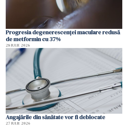
Progresia degenerescenței maculare redusă
de metformin cu 37%
28 IULIE 2026
Angajările din sănătate vor fi deblocate
27 IULIE 2026