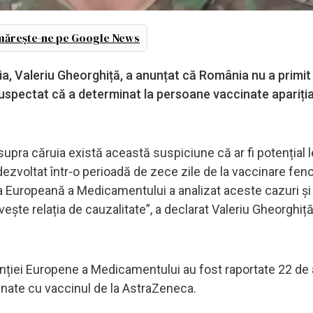
ărește-ne pe Google News
, Valeriu Gheorghiță, a anunțat că România nu a primit
i suspectat că a determinat la persoane vaccinate apariți
upra căruia există această suspiciune că ar fi potențial 
dezvoltat într-o perioadă de zece zile de la vaccinare f
 Europeană a Medicamentului a analizat aceste cazuri și a
ește relația de cauzalitate”, a declarat Valeriu Gheorghiță,
genției Europene a Medicamentului au fost raportate 22 de 
inate cu vaccinul de la AstraZeneca.