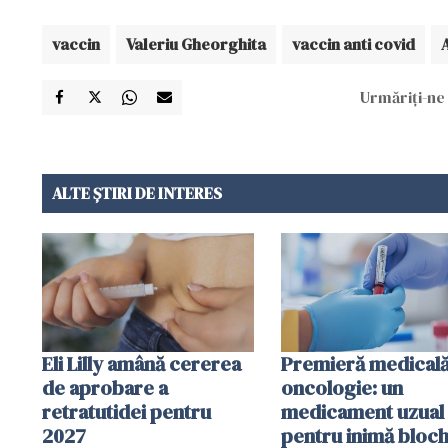
vaccin
Valeriu Gheorghita
vaccin anti covid
Urmăriți-ne 
ALTE ȘTIRI DE INTERES
Eli Lilly amână cererea
Premieră medicală
de aprobare a
oncologie: un
retratutidei pentru
medicament uzual
2027
pentru inimă bloc