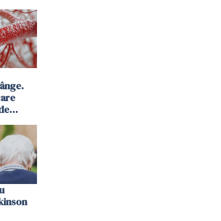
sânge.
care
 de
u
kinson