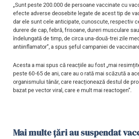
„Sunt peste 200.000 de persoane vaccinate cu vacc
efecte adverse deosebite legate de acest tip de vacc
dar ele sunt cele anticipate, cunoscute, respectiv ce
durere de cap, febră, frisoane, dureri musculare sau 
îndelungată de timp, de circa una-două-trei zile med
antiinflamator”, a spus șeful campaniei de vaccinare
Acesta a mai spus că reacțiile au fost „mai resimți
peste 60-65 de ani, care au o rată mai scăzută a aces
organismului tânăr, care reacționează destul de prom
bazat pe vector viral, care e mult mai reactogen”.
Mai multe țări au suspendat va