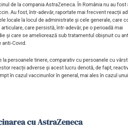
inul de la compania AstraZeneca. În România nu au fost 
in. Au fost, într-adevăr, raportate mai frecvent reacții a
le locale la locul de administrate și cele generale, care c
articulare, care persistă, într-adevăr, pe o perioadă mai
ie și care se ameliorează sub tratamentul obișnuit cu ant
 anti-Covid.
te la persoanele tinere, comparativ cu persoanele cu vârs
tor reacții adverse și acest lucru denotă, de fapt, reacti
pt în cazul vaccinurilor în general, mai ales în cazul unu
ccinarea cu AstraZeneca