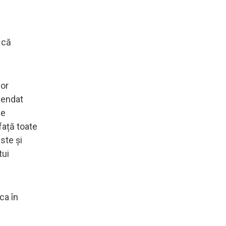
 că
lor
pendat
de
ață toate
ste și
tui
ca în