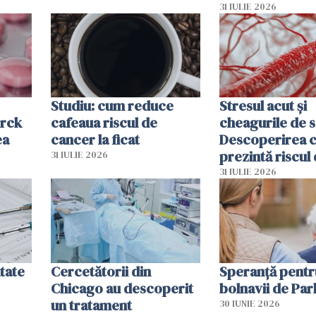
lor
31 IULIE 2026
Studiu: cum reduce
Stresul acut și
erck
cafeaua riscul de
cheagurile de 
ea
cancer la ficat
Descoperirea 
prezintă riscul
31 IULIE 2026
infarct
31 IULIE 2026
tate
Cercetătorii din
Speranță pentr
Chicago au descoperit
bolnavii de Par
un tratament
30 IUNIE 2026