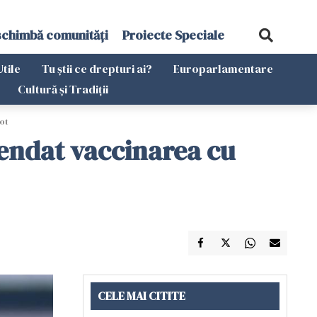
schimbă comunități
Proiecte Speciale
Utile
Tu știi ce drepturi ai?
Europarlamentare
Cultură și Tradiții
lot
pendat vaccinarea cu
CELE MAI CITITE