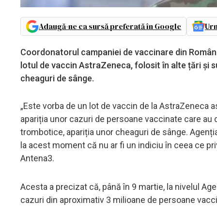
Adaugă-ne ca sursă preferată în Google
Urm
Coordonatorul campaniei de vaccinare din România
lotul de vaccin AstraZeneca, folosit în alte țări ș
cheaguri de sânge.
„Este vorba de un lot de vaccin de la AstraZeneca as
apariția unor cazuri de persoane vaccinate care au 
trombotice, apariția unor cheaguri de sânge. Agenția
la acest moment că nu ar fi un indiciu în ceea ce priv
Antena3.
Acesta a precizat că, până în 9 martie, la nivelul A
cazuri din aproximativ 3 milioane de persoane vacc