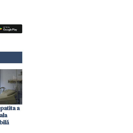
patita a
ala
bilă