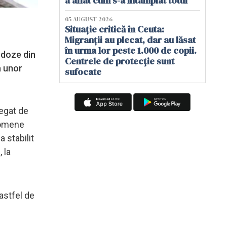
a aflat cum s-a întâmplat totul
05 AUGUST 2026
Situație critică în Ceuta:
Migranții au plecat, dar au lăsat
în urma lor peste 1.000 de copii.
 doze din
Centrele de protecție sunt
a unor
sufocate
legat de
enomene
 stabilit
 la
astfel de