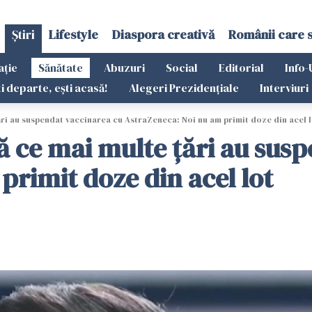
Știri
Lifestyle
Diaspora creativă
Românii care 
ație
Sănătate
Abuzuri
Social
Editorial
Info-
ti departe, ești acasă!
Alegeri Prezidențiale
Interviuri
ări au suspendat vaccinarea cu AstraZeneca: Noi nu am primit doze din acel 
ă ce mai multe ţări au sus
primit doze din acel lot