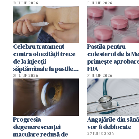
dezvoltarea celule
31 IULIE 2026
31 IULIE 2026
canceroase.
Celebru tratament
Pastila pentru
contra obezității trece
colesterol de la M
de la injecții
primește aprobar
săptămânale la pastile
FDA
zilnice
31 IULIE 2026
31 IULIE 2026
Progresia
Angajările din sănă
degenerescenței
vor fi deblocate
maculare redusă de
27 IULIE 2026