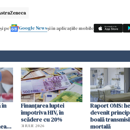
AstraZeneca
Google News
și pe
și în aplicațiile mobile
 în
Finanțarea luptei
Raport OMS: he
împotriva HIV, în
devenit princip
scădere cu 20%
boală transmisi
hează
mortală
31 IULIE 2026