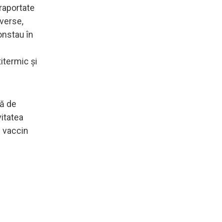
raportate
dverse,
onstau în
itermic și
tă de
vitatea
i vaccin