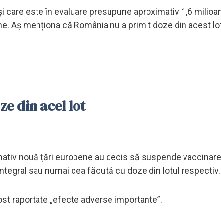
 și care este în evaluare presupune aproximativ 1,6 milioa
pene. Aș menționa că România nu a primit doze din acest lot
e din acel lot
ximativ nouă țări europene au decis să suspende vaccinare
ntegral sau numai cea făcută cu doze din lotul respectiv.
ost raportate „efecte adverse importante”.