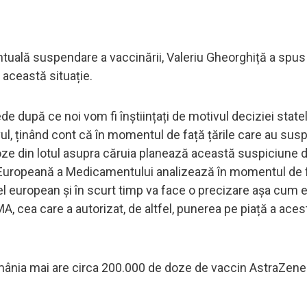
ventuală suspendare a vaccinării, Valeriu Gheorghiță a spus
această situație.
de după ce noi vom fi înștiințați de motivul deciziei state
ul, ținând cont că în momentul de față țările care au sus
oze din lotul asupra căruia planează această suspiciune 
Europeană a Medicamentului analizează în momentul de f
vel european și în scurt timp va face o precizare așa cum e
, cea care a autorizat, de altfel, punerea pe piață a aces
mânia mai are circa 200.000 de doze de vaccin AstraZene