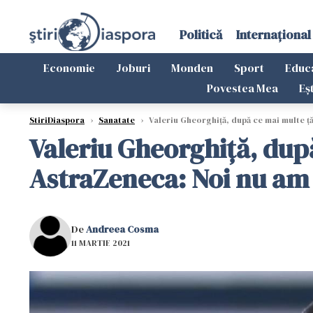
Politică
Internațional
Economie
Joburi
Monden
Sport
Educ
Povestea Mea
Eș
StiriDiaspora
›
Sanatate
›
Valeriu Gheorghiță, după ce mai multe ţ
Valeriu Gheorghiță, dup
AstraZeneca: Noi nu am 
De
Andreea Cosma
11 MARTIE 2021