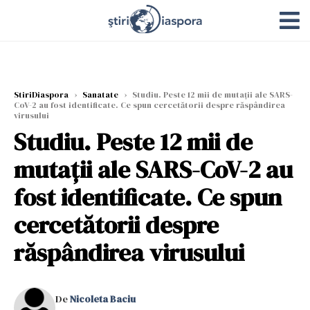
StiriDiaspora
›
Sanatate
›
Studiu. Peste 12 mii de mutații ale SARS-
CoV-2 au fost identificate. Ce spun cercetătorii despre răspândirea
virusului
Studiu. Peste 12 mii de
mutații ale SARS-CoV-2 au
fost identificate. Ce spun
cercetătorii despre
răspândirea virusului
De
Nicoleta Baciu