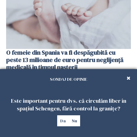
O femeie din Spania va fi despăgubită cu
peste 13 milioane de euro pentru neglijenţă
medicală în timpul naşterii
04 MAI 2026
SONDAJ DE OPINIE
Este important pentru dvs. că circulăm liber în
spațiul Schengen, fără control la granițe?
Da
Nu