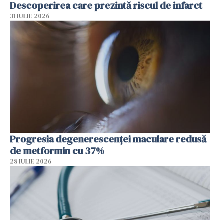
Descoperirea care prezintă riscul de infarct
31 IULIE 2026
Progresia degenerescenței maculare redusă
de metformin cu 37%
28 IULIE 2026