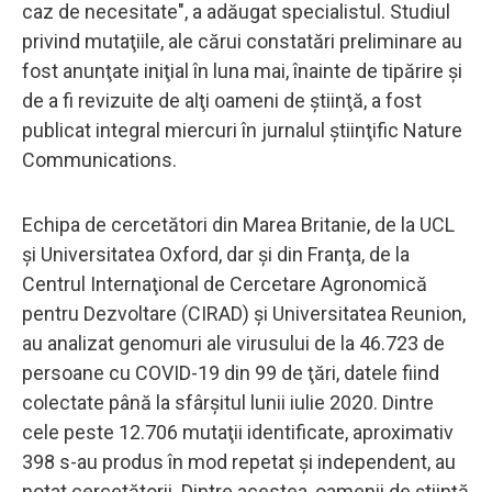
caz de necesitate", a adăugat specialistul. Studiul
privind mutaţiile, ale cărui constatări preliminare au
fost anunţate iniţial în luna mai, înainte de tipărire şi
de a fi revizuite de alţi oameni de ştiinţă, a fost
publicat integral miercuri în jurnalul ştiinţific Nature
Communications.
Echipa de cercetători din Marea Britanie, de la UCL
şi Universitatea Oxford, dar şi din Franţa, de la
Centrul Internaţional de Cercetare Agronomică
pentru Dezvoltare (CIRAD) şi Universitatea Reunion,
au analizat genomuri ale virusului de la 46.723 de
persoane cu COVID-19 din 99 de ţări, datele fiind
colectate până la sfârşitul lunii iulie 2020. Dintre
cele peste 12.706 mutaţii identificate, aproximativ
398 s-au produs în mod repetat şi independent, au
notat cercetătorii. Dintre acestea, oamenii de ştiinţă