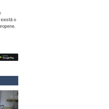
e
 există o
uropene.