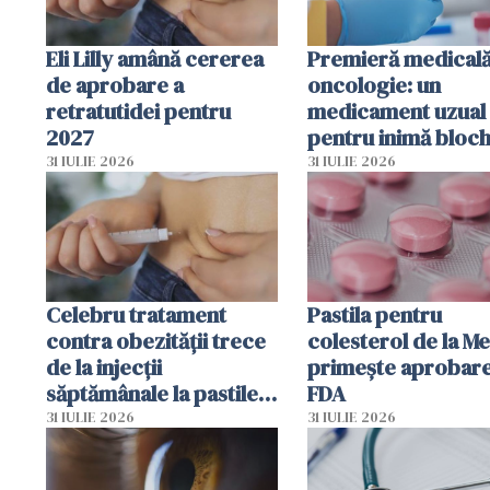
Eli Lilly amână cererea
Premieră medicală
de aprobare a
oncologie: un
retratutidei pentru
medicament uzual
2027
pentru inimă bloc
dezvoltarea celule
31 IULIE 2026
31 IULIE 2026
canceroase.
Celebru tratament
Pastila pentru
contra obezității trece
colesterol de la M
de la injecții
primește aprobar
săptămânale la pastile
FDA
zilnice
31 IULIE 2026
31 IULIE 2026