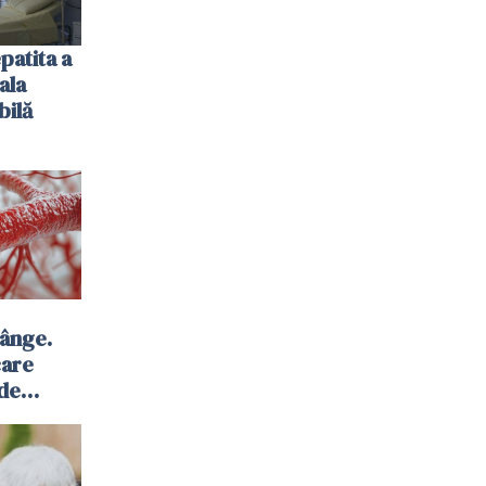
patita a
ala
bilă
sânge.
care
 de