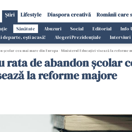
Știri
Lifestyle
Diaspora creativă
Românii care 
ație
Sănătate
Abuzuri
Social
Editorial
Info-
ti departe, ești acasă!
Alegeri Prezidențiale
Interviuri
 școlar cea mai mare din Europa - Ministerul Educației visează la reforme 
u rata de abandon școlar 
isează la reforme majore