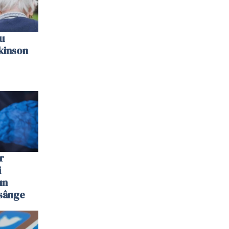
u
kinson
r
i
un
 sânge