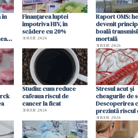
 în
Finanțarea luptei
Raport OMS: he
împotriva HIV, în
devenit princip
scădere cu 20%
boală transmisi
hează
mortală
31 IULIE 2026
lor
31 IULIE 2026
Studiu: cum reduce
Stresul acut și
erck
cafeaua riscul de
cheagurile de 
ea
cancer la ficat
Descoperirea 
prezintă riscul
31 IULIE 2026
infarct
31 IULIE 2026