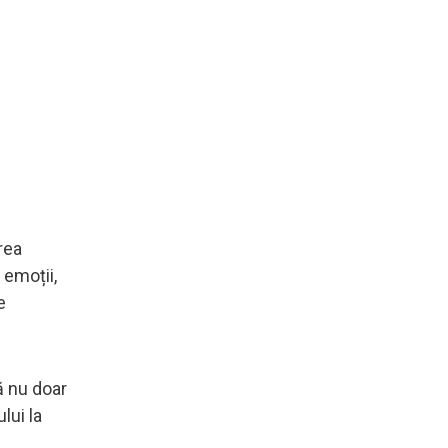
rea
 emoții,
e
ă nu doar
lui la