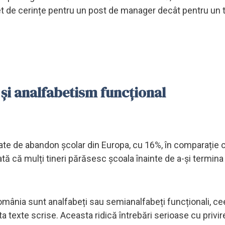
et de cerințe pentru un post de manager decât pentru un 
 și analfabetism funcțional
ate de abandon școlar din Europa, cu 16%, în comparație
 că mulți tineri părăsesc școala înainte de a-și termina s
România sunt analfabeți sau semianalfabeți funcționali, ce
ta texte scrise. Aceasta ridică întrebări serioase cu privire