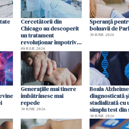
tate
Cercetătorii din
Speranță pentr
Chicago au descoperit
bolnavii de Par
un tratament
30 IUNIE 2026
revoluționar împotriva
cancerului. Sunt
08 IULIE 2026
folosite chiar bacteriile
tumorale
Generațiile mai tinere
Boala Alzheime
evine
îmbătrânesc mai
diagnosticată ș
i
repede
stadializată cu 
simplu test din
30 IUNIE 2026
30 IUNIE 2026