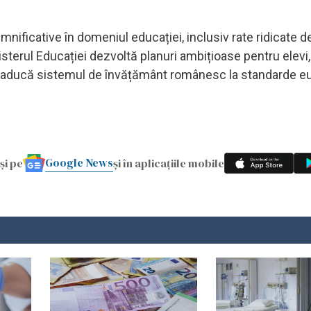
ificative în domeniul educației, inclusiv rate ridicate d
sterul Educației dezvoltă planuri ambițioase pentru elevi,
 aducă sistemul de învățământ românesc la standarde e
Google News
și pe
și în aplicațiile mobile