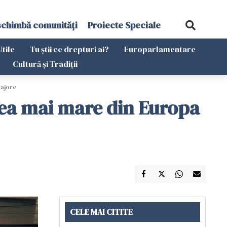
schimbă comunități
Proiecte Speciale
Utile
Tu știi ce drepturi ai?
Europarlamentare
Cultură și Tradiții
majore
cea mai mare din Europa
CELE MAI CITITE