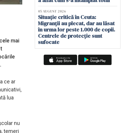
a aflat cum s-a întâmplat totul
05 AUGUST 2026
Situație critică în Ceuta:
Migranții au plecat, dar au lăsat
în urma lor peste 1.000 de copii.
Centrele de protecție sunt
cele mai
sufocate
t
ocările
.
a ce ar
unicativi,
ată lua
școlar nu
a, temeri