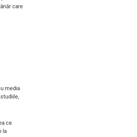
tânăr care
 cu media
tudiile,
ea ce
 la