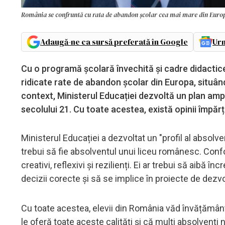
România se confruntă cu rata de abandon școlar cea mai mare din Europa
Adaugă-ne ca sursă preferată în Google
Urm
Cu o programă școlară învechită și cadre didactic
ridicate rate de abandon școlar din Europa, situâ
context, Ministerul Educației dezvoltă un plan amp
secolului 21. Cu toate acestea, există opinii împărți
Ministerul Educației a dezvoltat un "profil al absolv
trebui să fie absolventul unui liceu românesc. Confor
creativi, reflexivi și rezilienți. Ei ar trebui să aibă 
decizii corecte și să se implice în proiecte de dezvo
Cu toate acestea, elevii din România văd învățământu
le oferă toate aceste calități și că mulți absolvenți