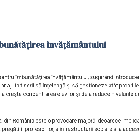
mbunătățirea învățământului
vă pentru îmbunătățirea învățământului, sugerând introduce
r ajuta tinerii să înțeleagă și să gestioneze atât propriile
de a crește concentrarea elevilor și de a reduce nivelurile d
al din România este o provocare majoră, deoarece implic
regătirii profesorilor, a infrastructurii școlare și a accesu