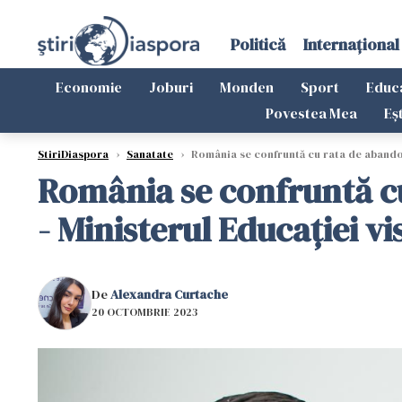
Politică
Internațional
Economie
Joburi
Monden
Sport
Educ
Povestea Mea
Eș
StiriDiaspora
›
Sanatate
›
România se confruntă cu rata de abandon
România se confruntă c
- Ministerul Educației v
De
Alexandra Curtache
20 OCTOMBRIE 2023