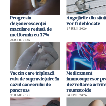
Progresia
Angajările din sănă
degenerescenței
vor fi deblocate
maculare redusă de
27 IULIE 2026
metformin cu 37%
28 IULIE 2026
Vaccin care triplează
Medicament
rata de supraviețuire în
imunosupresor pr
cazul cancerului de
dezvoltarea artrite
pancreas
reumatoide
30 IUNIE 2026
30 IUNIE 2026