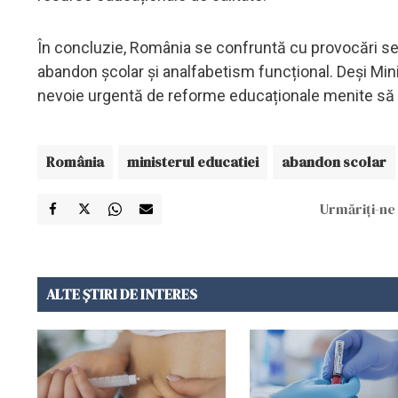
În concluzie, România se confruntă cu provocări semn
abandon școlar și analfabetism funcțional. Deși Mini
nevoie urgentă de reforme educaționale menite să
România
ministerul educatiei
abandon scolar
Urmăriți-ne 
ALTE ȘTIRI DE INTERES