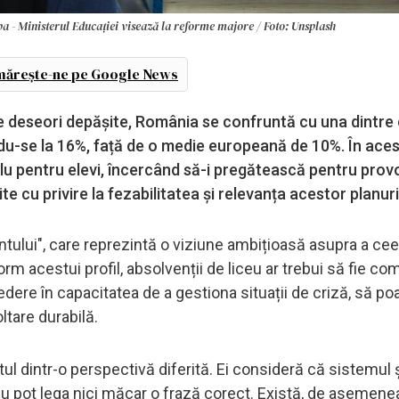
 - Ministerul Educației visează la reforme majore / Foto: Unsplash
ărește-ne pe Google News
e deseori depășite, România se confruntă cu una dintre 
ndu-se la 16%, față de o medie europeană de 10%. În aces
lu pentru elevi, încercând să-i pregătească pentru prov
te cu privire la fezabilitatea și relevanța acestor planuri
entului", care reprezintă o viziune ambițioasă asupra a cee
m acestui profil, absolvenții de liceu ar trebui să fie com
încredere în capacitatea de a gestiona situații de criză, să po
ltare durabilă.
l dintr-o perspectivă diferită. Ei consideră că sistemul 
 nu pot lega nici măcar o frază corect. Există, de asemene