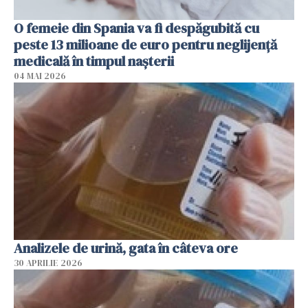
O femeie din Spania va fi despăgubită cu
peste 13 milioane de euro pentru neglijenţă
medicală în timpul naşterii
04 MAI 2026
Analizele de urină, gata în câteva ore
30 APRILIE 2026