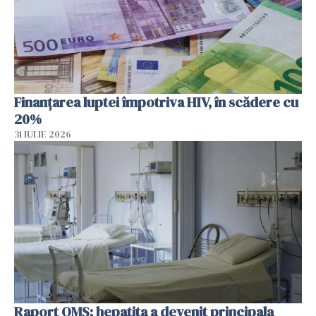
Finanțarea luptei împotriva HIV, în scădere cu
20%
31 IULIE 2026
Raport OMS: hepatita a devenit principala