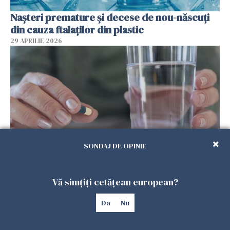
Nașteri premature și decese de nou-născuți
din cauza ftalaților din plastic
29 APRILIE 2026
SONDAJ DE OPINIE
Spania, verdict: homeopatia este ineficientă
în tratarea oricărei boli
Vă simțiți cetățean european?
29 APRILIE 2026
Da
Nu