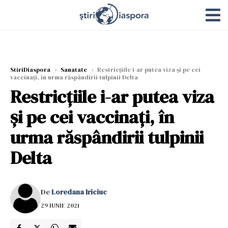
StiriDiaspora
›
Sanatate
›
Restricțiile i-ar putea viza și pe cei
vaccinați, în urma răspândirii tulpinii Delta
Restricțiile i-ar putea viza
și pe cei vaccinați, în
urma răspândirii tulpinii
Delta
De
Loredana Iriciuc
29 IUNIE 2021