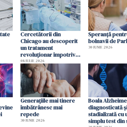
tate
Cercetătorii din
Speranță pentr
Chicago au descoperit
bolnavii de Par
un tratament
30 IUNIE 2026
revoluționar împotriva
cancerului. Sunt
08 IULIE 2026
folosite chiar bacteriile
tumorale
Generațiile mai tinere
Boala Alzheime
evine
îmbătrânesc mai
diagnosticată ș
i
repede
stadializată cu 
simplu test din
30 IUNIE 2026