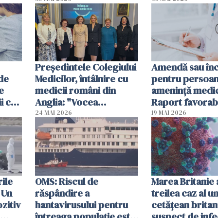
Președintele Colegiului
Amendă sau în
 de
Medicilor, întâlnire cu
pentru persoan
e
medicii români din
ameninţă medic
i ca
Anglia: "Vocea
Raport favorabi
dumneavoastră trebuie
Senat
24 MAI 2026
19 MAI 2026
să fie auzită"
ile
OMS: Riscul de
Marea Britanie 
 Un
răspândire a
treilea caz al u
zitiv
hantavirusului pentru
cetăţean britan
întreaga populaţie este
suspect de infe