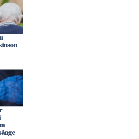
u
kinson
r
i
un
 sânge