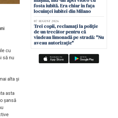
mașină, într-un apel video cu
fosta iubită. Era chiar în fața
locuinței iubitei din Milano
07 AUGUST 2026
Trei copii, reclamați la poliție
uni
de un trecător pentru că
vindeau limonadă pe stradă: "Nu
aveau autorizație"
ile cu
i să nu
ai alta şi
ata asta
 o şansă
nu
ctive