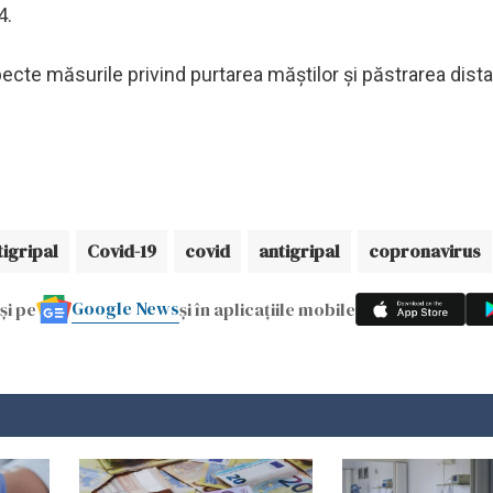
4.
pecte măsurile privind purtarea măştilor şi păstrarea dista
tigripal
Covid-19
covid
antigripal
copronavirus
Google News
și pe
și în aplicațiile mobile