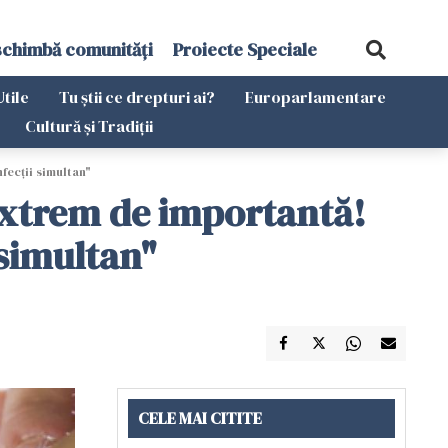
schimbă comunități
Proiecte Speciale
Utile
Tu știi ce drepturi ai?
Europarlamentare
Cultură și Tradiții
ecţii simultan"
Extrem de importantă!
 simultan"
CELE MAI CITITE