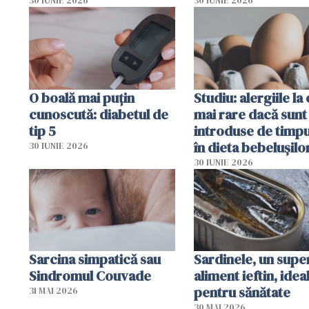
30 IUNIE 2026
30 IUNIE 2026
O boală mai puțin
Studiu: alergiile la
cunoscută: diabetul de
mai rare dacă sunt
tip 5
introduse de timp
în dieta bebelușilo
30 IUNIE 2026
30 IUNIE 2026
Sarcina simpatică sau
Sardinele, un supe
Sindromul Couvade
aliment ieftin, idea
pentru sănătate
31 MAI 2026
30 MAI 2026