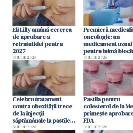
Eli Lilly amână cererea
Premieră medicală
de aprobare a
oncologie: un
retratutidei pentru
medicament uzual
2027
pentru inimă bloc
dezvoltarea celule
31 IULIE 2026
31 IULIE 2026
canceroase.
Celebru tratament
Pastila pentru
contra obezității trece
colesterol de la M
de la injecții
primește aprobar
săptămânale la pastile
FDA
zilnice
31 IULIE 2026
31 IULIE 2026