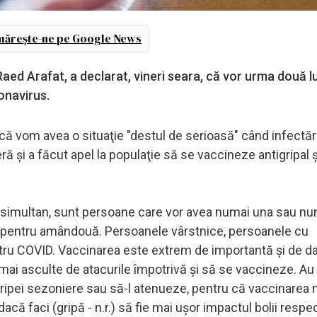
ărește-ne pe Google News
aed Arafat, a declarat, vineri seara, că vor urma două l
ronavirus.
ul că vom avea o situaţie "destul de serioasă" când infectăr
 şi a făcut apel la populaţie să se vaccineze antigripal ş
 simultan, sunt persoane care vor avea numai una sau num
le pentru amândouă. Persoanele vârstnice, persoanele cu
entru COVID. Vaccinarea este extrem de importantă şi de d
ai asculte de atacurile împotrivă şi să se vaccineze. Au
ripei sezoniere sau să-l atenueze, pentru că vaccinarea 
că faci (gripă - n.r.) să fie mai uşor impactul bolii respe