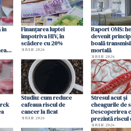
 în
Finanțarea luptei
Raport OMS: he
împotriva HIV, în
devenit princip
scădere cu 20%
boală transmisi
hează
mortală
31 IULIE 2026
lor
31 IULIE 2026
Studiu: cum reduce
Stresul acut și
erck
cafeaua riscul de
cheagurile de 
ea
cancer la ficat
Descoperirea 
prezintă riscul
31 IULIE 2026
infarct
31 IULIE 2026