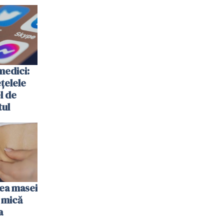
medici:
ețelele
el de
tul
rea masei
 mică
a