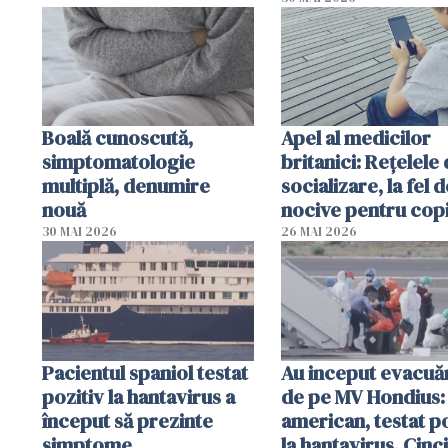
Boală cunoscută,
Apel al medicilor
simptomatologie
britanici: Reţelele
multiplă, denumire
socializare, la fel d
nouă
nocive pentru copi
fumatul
30 MAI 2026
26 MAI 2026
Pacientul spaniol testat
Au inceput evacuăr
pozitiv la hantavirus a
de pe MV Hondius:
început să prezinte
american, testat po
simptome
la hantavirus. Cinci