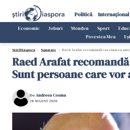
Politică
Internațional
Economie
Joburi
Monden
Sport
Educ
Povestea Mea
Eș
StiriDiaspora
›
Sanatate
›
Raed Arafat recomandă vaccinarea antigr
Raed Arafat recomandă 
Sunt persoane care vor 
De
Andreea Cosma
28 AUGUST 2020