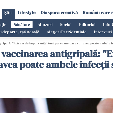
Știri
Lifestyle
Diaspora creativă
Românii care 
ație
Sănătate
Abuzuri
Social
Editorial
Info-
ti departe, ești acasă!
Alegeri Prezidențiale
Interviuri
ipală: "Extrem de importantă! Sunt persoane care vor avea poate ambele inf
vaccinarea antigripală: "
avea poate ambele infecţii