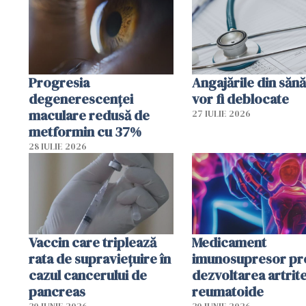
Progresia
Angajările din sănă
degenerescenței
vor fi deblocate
maculare redusă de
27 IULIE 2026
metformin cu 37%
28 IULIE 2026
Vaccin care triplează
Medicament
rata de supraviețuire în
imunosupresor pr
cazul cancerului de
dezvoltarea artrite
pancreas
reumatoide