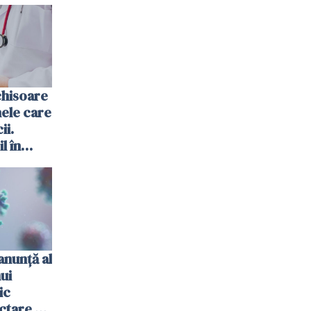
chisoare
ele care
ii.
l în
anunţă al
nui
ic
ctare cu