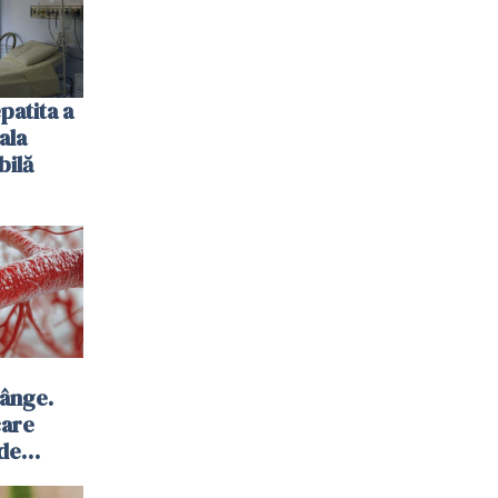
patita a
ala
bilă
sânge.
care
 de