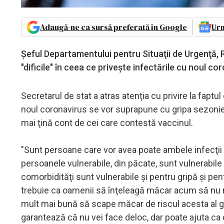
Adaugă-ne ca sursă preferată în Google
Urm
Şeful Departamentului pentru Situaţii de Urgenţă, R
"dificile" în ceea ce priveşte infectările cu noul co
Secretarul de stat a atras atenţia cu privire la fapt
noul coronavirus se vor suprapune cu gripa sezonieră
mai ţină cont de cei care contestă vaccinul.
"Sunt persoane care vor avea poate ambele infecţii
persoanele vulnerabile, din păcate, sunt vulnerabi
comorbidităţi sunt vulnerabile şi pentru gripă şi p
trebuie ca oamenii să înţeleagă măcar acum să nu m
mult mai bună să scape măcar de riscul acesta al g
garantează că nu vei face deloc, dar poate ajuta ca da