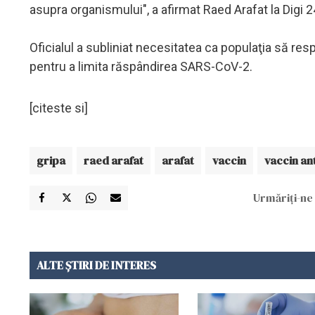
asupra organismului", a afirmat Raed Arafat la Digi 2
Oficialul a subliniat necesitatea ca populaţia să res
pentru a limita răspândirea SARS-CoV-2.
[citeste si]
gripa
raed arafat
arafat
vaccin
vaccin an
Urmăriți-ne 
ALTE ȘTIRI DE INTERES