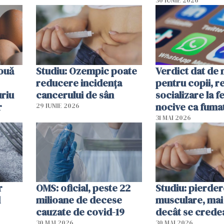
30 IUNIE 2026
 ouă
Studiu: Ozempic poate
Verdict dat de 
reducere incidența
pentru copii, r
uriu
cancerului de sân
socializare la f
r
nocive ca fuma
29 IUNIE 2026
31 MAI 2026
r
OMS: oficial, peste 22
Studiu: pierde
l
milioane de decese
musculare, mai
cauzate de covid-19
decât se crede
30 MAI 2026
30 MAI 2026