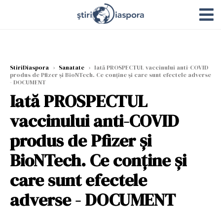
StiriDiaspora
›
Sanatate
›
Iată PROSPECTUL vaccinului anti-COVID
produs de Pfizer și BioNTech. Ce conține și care sunt efectele adverse
- DOCUMENT
Iată PROSPECTUL
vaccinului anti-COVID
produs de Pfizer și
BioNTech. Ce conține și
care sunt efectele
adverse - DOCUMENT