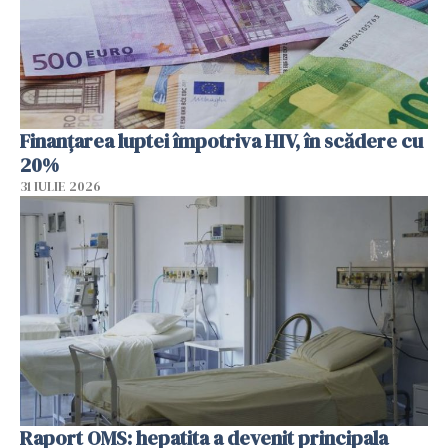
Finanțarea luptei împotriva HIV, în scădere cu
20%
31 IULIE 2026
Raport OMS: hepatita a devenit principala