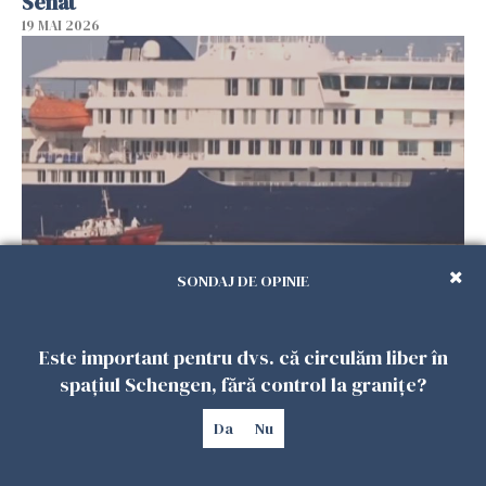
Senat
19 MAI 2026
SONDAJ DE OPINIE
Pacientul spaniol testat pozitiv la hantavirus a
început să prezinte simptome
12 MAI 2026
Este important pentru dvs. că circulăm liber în
spațiul Schengen, fără control la granițe?
Da
Nu