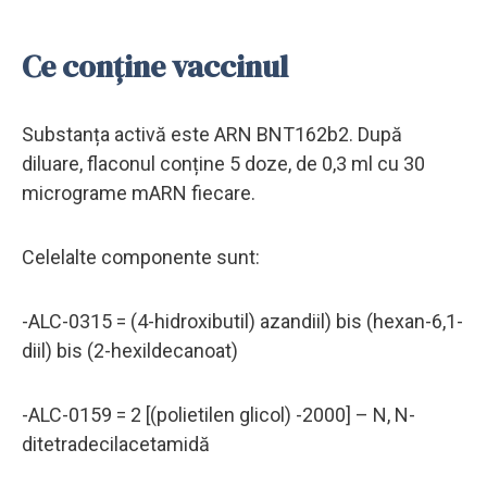
Ce conține vaccinul
Substanța activă este ARN BNT162b2. După
diluare, flaconul conține 5 doze, de 0,3 ml cu 30
micrograme mARN fiecare.
Celelalte componente sunt:
-ALC-0315 = (4-hidroxibutil) azandiil) bis (hexan-6,1-
diil) bis (2-hexildecanoat)
-ALC-0159 = 2 [(polietilen glicol) -2000] – N, N-
ditetradecilacetamidă