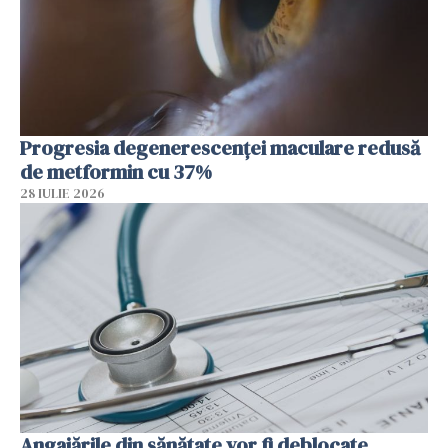
Progresia degenerescenței maculare redusă
de metformin cu 37%
28 IULIE 2026
Angajările din sănătate vor fi deblocate