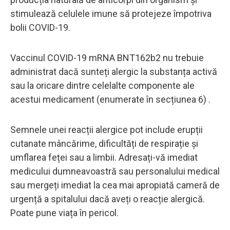
stimulează celulele imune să protejeze împotriva
bolii COVID-19.
Vaccinul COVID-19 mRNA BNT162b2 nu trebuie
administrat dacă sunteți alergic la substanța activă
sau la oricare dintre celelalte componente ale
acestui medicament (enumerate în secțiunea 6) .
Semnele unei reacții alergice pot include erupții
cutanate mâncărime, dificultăți de respirație și
umflarea feței sau a limbii. Adresați-vă imediat
medicului dumneavoastră sau personalului medical
sau mergeți imediat la cea mai apropiată cameră de
urgență a spitalului dacă aveți o reacție alergică.
Poate pune viața în pericol.