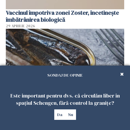
Vaccinul împotriva zonei Zoster, încetinește
îmbătrânirea biologică
29 APRILIE 2026
SONDAJ DE OPINIE
Este important pentru dvs. că circulăm liber în
Studiu: ce boală previne consumul a două
spațiul Schengen, fără control la granițe?
conserve de pește pe săptămână
29 APRILIE 2026
Da
Nu