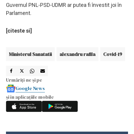
Guvernul PNL-PSD-UDMR ar putea fi învestit joi în
Parlament.
[citeste si]
Ministerul Sanatatii
alexandru rafila
Covid-19
Urmăriți-ne și pe
Google News
și în aplicațiile mobile