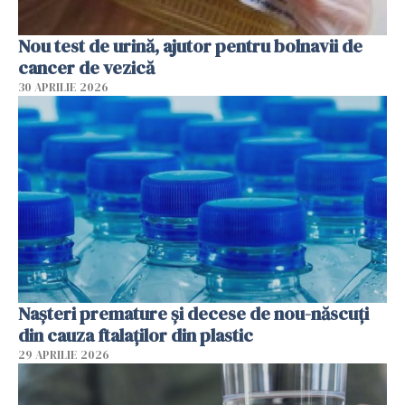
Nou test de urină, ajutor pentru bolnavii de
cancer de vezică
30 APRILIE 2026
Nașteri premature și decese de nou-născuți
din cauza ftalaților din plastic
29 APRILIE 2026