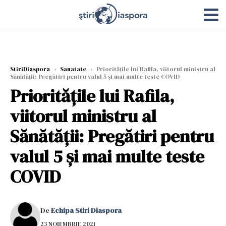
StiriDiaspora
›
Sanatate
›
Prioritățile lui Rafila, viitorul ministru al
Sănătății: Pregătiri pentru valul 5 și mai multe teste COVID
Prioritățile lui Rafila,
viitorul ministru al
Sănătății: Pregătiri pentru
valul 5 și mai multe teste
COVID
De
Echipa Stiri Diaspora
23 NOIEMBRIE 2021