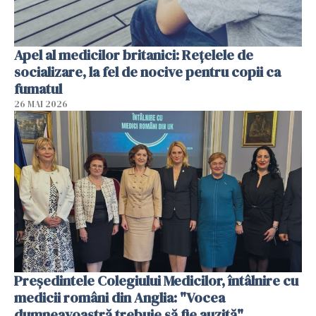
Apel al medicilor britanici: Reţelele de
socializare, la fel de nocive pentru copii ca
fumatul
26 MAI 2026
Președintele Colegiului Medicilor, întâlnire cu
medicii români din Anglia: "Vocea
dumneavoastră trebuie să fie auzită"