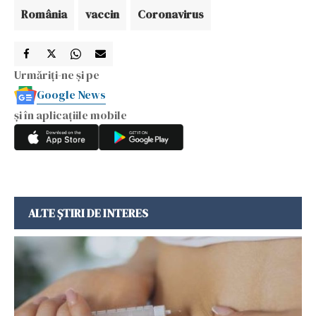
România
vaccin
Coronavirus
Urmăriți-ne și pe
Google News
și în aplicațiile mobile
ALTE ȘTIRI DE INTERES