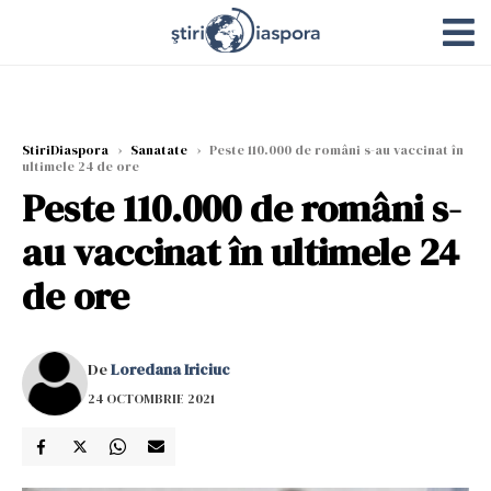
StiriDiaspora
›
Sanatate
›
Peste 110.000 de români s-au vaccinat în
ultimele 24 de ore
Peste 110.000 de români s-
au vaccinat în ultimele 24
de ore
De
Loredana Iriciuc
24 OCTOMBRIE 2021