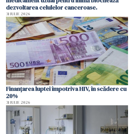
medicament uzual pentru inimă blochează
dezvoltarea celulelor canceroase.
31 IULIE 2026
Finanțarea luptei împotriva HIV, în scădere cu
20%
31 IULIE 2026