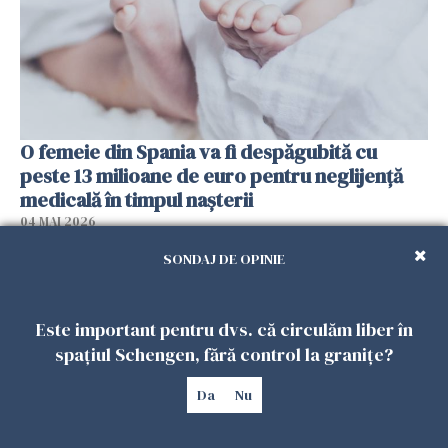
O femeie din Spania va fi despăgubită cu
peste 13 milioane de euro pentru neglijenţă
medicală în timpul naşterii
04 MAI 2026
SONDAJ DE OPINIE
Este important pentru dvs. că circulăm liber în
spațiul Schengen, fără control la granițe?
Da
Nu