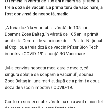
O femeie în vârstă de 105 ani a mers să-și facă a
treia doză de vaccin. La prima tură de vaccinare, a
fost convinsă de neapotă, medic.
„A treia doză la venerabila vârstă de 105 ani.
Doamna Zoea Baltag, în vârstă de 105 ani, a primit
astăzi, la Centrul de vaccinare de la Palatul Național
al Copiilor, a treia doză de vaccin Pfizer BioNTech
împotriva COVID-19”, anunță RO Vaccinare.
„M-a convins nepoata mea, care e medic, că
singura soluție să scăpăm e vaccinul”, spunea
Zoea Baltag în luna martie, după ce a primit a doua
doză de vaccin împotriva COVID-19.
Conform sursei citate, vârstnica nu a avut niciun fel