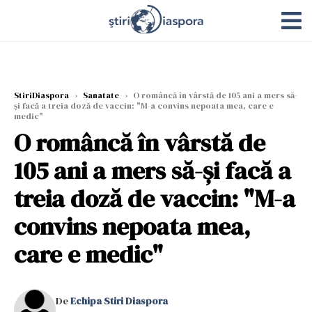
StiriDiaspora
›
Sanatate
›
O româncă în vârstă de 105 ani a mers să-
și facă a treia doză de vaccin: "M-a convins nepoata mea, care e
medic"
O româncă în vârstă de
105 ani a mers să-și facă a
treia doză de vaccin: "M-a
convins nepoata mea,
care e medic"
De
Echipa Stiri Diaspora