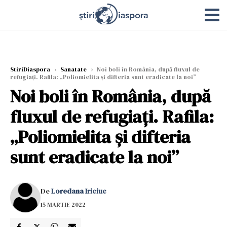
StiriDiaspora
›
Sanatate
›
Noi boli în România, după fluxul de
refugiați. Rafila: „Poliomielita și difteria sunt eradicate la noi”
Noi boli în România, după
fluxul de refugiați. Rafila:
„Poliomielita și difteria
sunt eradicate la noi”
De
Loredana Iriciuc
15 MARTIE 2022