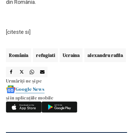
din România.
[citeste si]
România
refugiati
Ucraina
alexandru rafila
Urmăriți-ne și pe
Google News
și în aplicațiile mobile