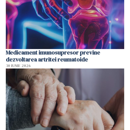
Medicament imunosupresor previne
dezvoltarea artritei reumatoide
30 IUNIE 2026