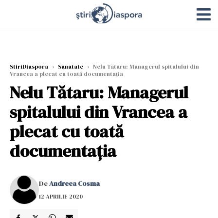
StiriDiaspora
›
Sanatate
›
Nelu Tătaru: Managerul spitalului din
Vrancea a plecat cu toată documentaţia
Nelu Tătaru: Managerul
spitalului din Vrancea a
plecat cu toată
documentaţia
De
Andreea Cosma
12 APRILIE 2020