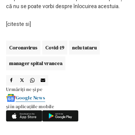
că nu se poate vorbi despre înlocuirea acestuia.
[citeste si]
Coronavirus
Covid-19
nelu tataru
manager spital vrancea
Urmăriți-ne și pe
Google News
și în aplicațiile mobile