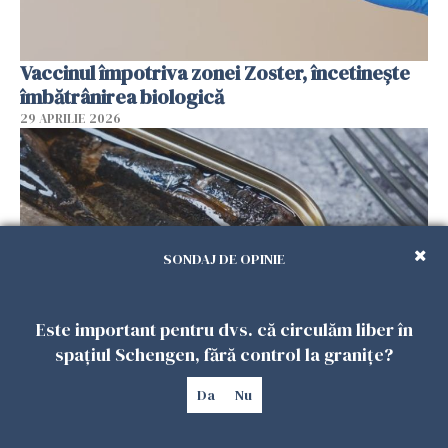
Vaccinul împotriva zonei Zoster, încetinește
îmbătrânirea biologică
29 APRILIE 2026
SONDAJ DE OPINIE
Este important pentru dvs. că circulăm liber în
spațiul Schengen, fără control la granițe?
Studiu: ce boală previne consumul a două
conserve de pește pe săptămână
Da
Nu
29 APRILIE 2026