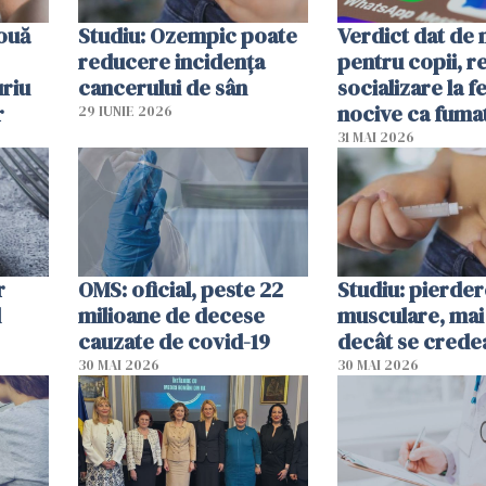
 ouă
Studiu: Ozempic poate
Verdict dat de 
reducere incidența
pentru copii, r
uriu
cancerului de sân
socializare la f
r
nocive ca fuma
29 IUNIE 2026
31 MAI 2026
r
OMS: oficial, peste 22
Studiu: pierde
l
milioane de decese
musculare, mai
cauzate de covid-19
decât se crede
30 MAI 2026
30 MAI 2026