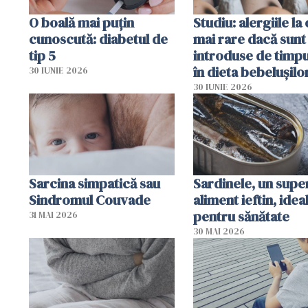
O boală mai puțin
Studiu: alergiile la
cunoscută: diabetul de
mai rare dacă sunt
tip 5
introduse de timp
în dieta bebelușilo
30 IUNIE 2026
30 IUNIE 2026
Sarcina simpatică sau
Sardinele, un supe
Sindromul Couvade
aliment ieftin, idea
pentru sănătate
31 MAI 2026
30 MAI 2026