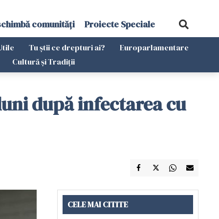
schimbă comunități
Proiecte Speciale
Utile
Tu știi ce drepturi ai?
Europarlamentare
Cultură și Tradiții
luni după infectarea cu
CELE MAI CITITE