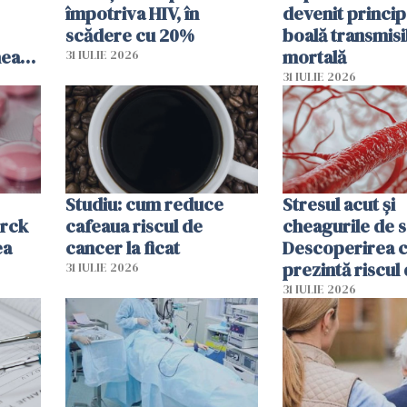
împotriva HIV, în
devenit princip
scădere cu 20%
boală transmisi
hează
mortală
31 IULIE 2026
lor
31 IULIE 2026
Studiu: cum reduce
Stresul acut și
erck
cafeaua riscul de
cheagurile de 
ea
cancer la ficat
Descoperirea 
prezintă riscul
31 IULIE 2026
infarct
31 IULIE 2026