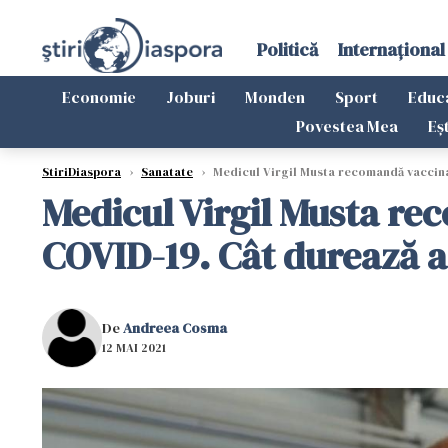
Politică
Internațional
Economie
Joburi
Monden
Sport
Educ
Povestea Mea
Eș
StiriDiaspora
›
Sanatate
›
Medicul Virgil Musta recomandă vaccinar
Medicul Virgil Musta rec
COVID-19. Cât durează a
De
Andreea Cosma
12 MAI 2021