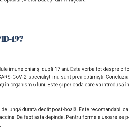
VID-19?
lule imune chiar şi după 17 ani. Este vorba tot despre o 
l SARS-CoV-2, specialiştii nu sunt prea optimişti. Concluzi
i în organism 6 luni. Este şi perioada care va introdusă î
ai de lungă durată decât post-boală. Este recomandabil ca 
 vaccina. De fapt asta depinde. Pentru formele uşoare se p
.