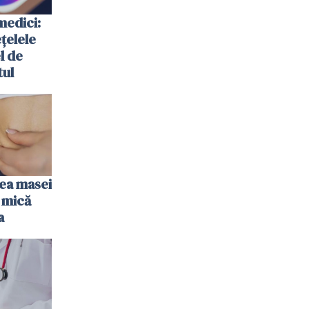
medici:
ețelele
el de
tul
rea masei
 mică
a