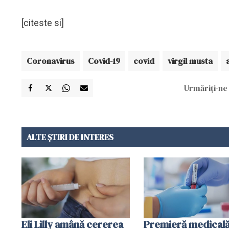
[citeste si]
Coronavirus
Covid-19
covid
virgil musta
Urmăriți-ne 
ALTE ȘTIRI DE INTERES
Eli Lilly amână cererea
Premieră medicală