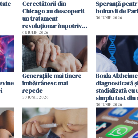
tate
Cercetătorii din
Speranță pentr
Chicago au descoperit
bolnavii de Par
un tratament
30 IUNIE 2026
revoluționar împotriva
cancerului. Sunt
08 IULIE 2026
folosite chiar bacteriile
tumorale
Generațiile mai tinere
Boala Alzheime
evine
îmbătrânesc mai
diagnosticată ș
i
repede
stadializată cu 
simplu test din
30 IUNIE 2026
30 IUNIE 2026