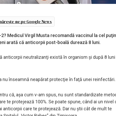
ărește-ne pe Google News
? Medicul Virgil Musta recomandă vaccinul la cel puţin 
eni arată că anticorpii post-boală durează 8 luni.
ă anticorpii neutralizanţi există în organism şi după 8 luni
a nu înseamnă neapărat protecţie în faţă unei reinfectări.
, pentru că, aşa cum v-am spus, nu sunt standardizate meto
 care te protejează 100%. Se poate spune, când ai un nivel
i anticorpii care te protejează. Dar nu ştii cât de mult te
a Spitalul „Victor Babeş” din Timişoara.