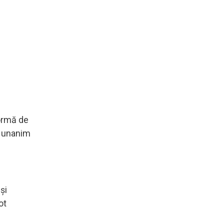
formă de
a unanim
n
şi
ot