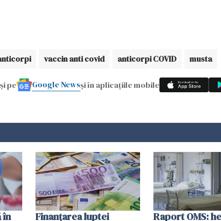
anticorpi
vaccin anti covid
anticorpi COVID
musta
Google News
și pe
și în aplicațiile mobile
 în
Finanțarea luptei
Raport OMS: he