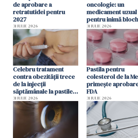
de aprobare a
oncologie: un
retratutidei pentru
medicament uzual
2027
pentru inimă bloc
dezvoltarea celule
31 IULIE 2026
31 IULIE 2026
canceroase.
Celebru tratament
Pastila pentru
contra obezității trece
colesterol de la M
de la injecții
primește aprobar
săptămânale la pastile
FDA
zilnice
31 IULIE 2026
31 IULIE 2026