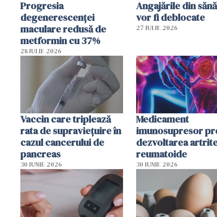
Progresia
Angajările din sănă
degenerescenței
vor fi deblocate
maculare redusă de
27 IULIE 2026
metformin cu 37%
28 IULIE 2026
Vaccin care triplează
Medicament
rata de supraviețuire în
imunosupresor pr
cazul cancerului de
dezvoltarea artrite
pancreas
reumatoide
30 IUNIE 2026
30 IUNIE 2026