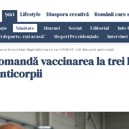
Știri
Lifestyle
Diaspora creativă
Românii care 
ație
Sănătate
Abuzuri
Social
Editorial
Info-
ti departe, ești acasă!
Alegeri Prezidențiale
Interviuri
ea la trei luni după infectarea cu COVID-19. Cât durează anticorpii
omandă vaccinarea la trei 
nticorpii