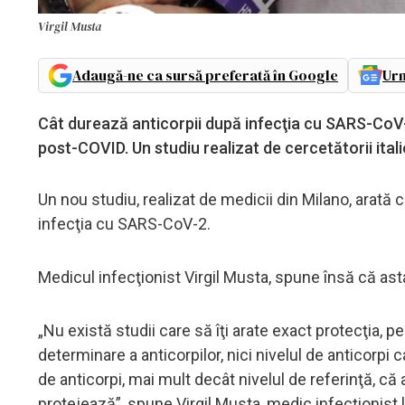
Virgil Musta
Adaugă-ne ca sursă preferată în Google
Urm
Cât durează anticorpii după infecţia cu SARS-CoV-2
post-COVID. Un studiu realizat de cercetătorii itali
Un nou studiu, realizat de medicii din Milano, arată c
infecţia cu SARS-CoV-2.
Medicul infecţionist Virgil Musta, spune însă că ast
„Nu există studii care să îţi arate exact protecţia
determinare a anticorpilor, nici nivelul de anticorpi
de anticorpi, mai mult decât nivelul de referinţă, că a
protejează”, spune Virgil Musta, medic infecţionist l