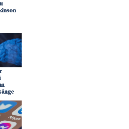
u
kinson
r
i
un
 sânge