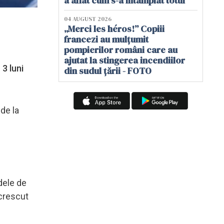
a aflat cum s-a întâmplat totul
04 AUGUST 2026
„Merci les héros!” Copiii
francezi au mulțumit
pompierilor români care au
ajutat la stingerea incendiilor
3 luni
din sudul țării - FOTO
 de la
dele de
 crescut