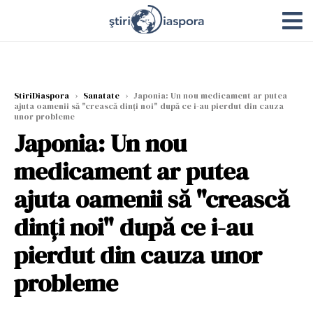
StiriDiaspora
›
Sanatate
›
Japonia: Un nou medicament ar putea
ajuta oamenii să "crească dinți noi" după ce i-au pierdut din cauza
unor probleme
Japonia: Un nou
medicament ar putea
ajuta oamenii să "crească
dinți noi" după ce i-au
pierdut din cauza unor
probleme