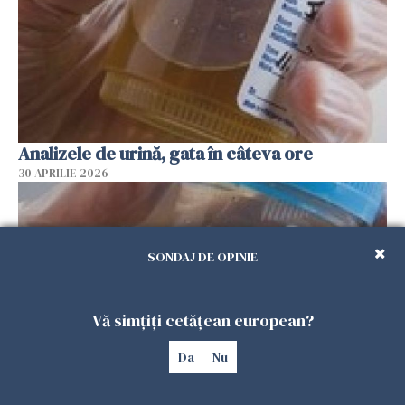
Analizele de urină, gata în câteva ore
30 APRILIE 2026
SONDAJ DE OPINIE
Vă simțiți cetățean european?
Da
Nu
Nou test de urină, ajutor pentru bolnavii de