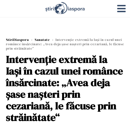
StiriDiaspora
›
Sanatate
›
Intervenție extremă la Iași în cazul unei
românce însărcinate: „Avea deja șase nașteri prin cezariană, le făcuse
prin străinătate“
Intervenție extremă la
Iași în cazul unei românce
însărcinate: „Avea deja
șase nașteri prin
cezariană, le făcuse prin
străinătate“