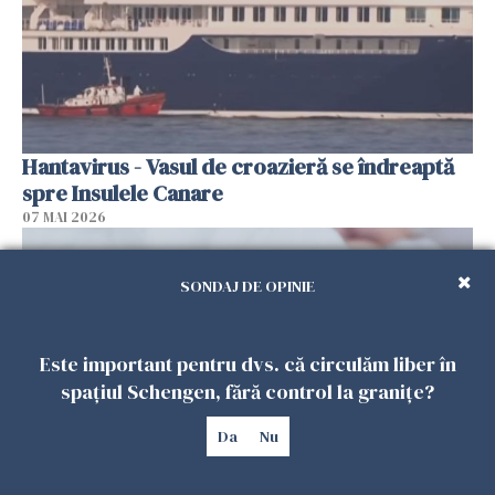
Hantavirus - Vasul de croazieră se îndreaptă
spre Insulele Canare
07 MAI 2026
SONDAJ DE OPINIE
Este important pentru dvs. că circulăm liber în
spațiul Schengen, fără control la granițe?
Da
Nu
O femeie din Spania va fi despăgubită cu