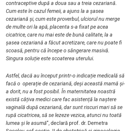
contraceptive după a doua sau a treia cezariană.
Cum este în cazul femeii, a ajuns la a șasea
cezariană și, cum este proverbul, ulciorul nu merge
de multe ori la apă, placenta s-a fixat pe acea
cicatrice, care nu mai este de bună calitate, la a
șasea cezariană a făcut acretizare, care nu poate fi
scoasă, pentru că începe o sângerare masivă.
Singura soluție este scoaterea uterului.
Astfel, dacă au început printr-o indicație medicală să
facă o operație de cezariană, deși această mamă și-
a dorit, nu a fost posibil. În maternitatea noastră
există câțiva medici care fac asistență la naștere
vaginală după cezariană, dar sunt riscuri mari să se
rupă cicatricea, să se lezeze vezica, atunci nu toată
lumea și le asumă
”, declară prof. dr. Demetra
Socolov, șef secție II de obstetrică și ginecologie,