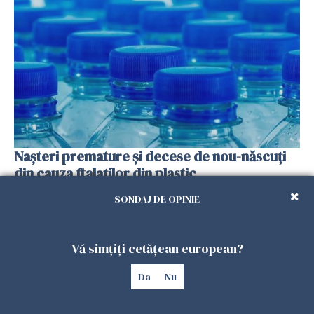
Nașteri premature și decese de nou-născuți
din cauza ftalaților din plastic
29 APRILIE 2026
SONDAJ DE OPINIE
Vă simțiți cetățean european?
Da
Nu