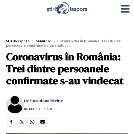
StiriDiaspora
›
Sanatate
›
Coronavirus în România: Trei dintre
persoanele confirmate s-au vindecat
Coronavirus în România:
Trei dintre persoanele
confirmate s-au vindecat
De
Loredana Iriciuc
06 MARTIE 2020