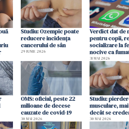
 ouă
Studiu: Ozempic poate
Verdict dat de 
reducere incidența
pentru copii, r
uriu
cancerului de sân
socializare la f
r
nocive ca fuma
29 IUNIE 2026
31 MAI 2026
r
OMS: oficial, peste 22
Studiu: pierde
l
milioane de decese
musculare, mai
cauzate de covid-19
decât se crede
30 MAI 2026
30 MAI 2026