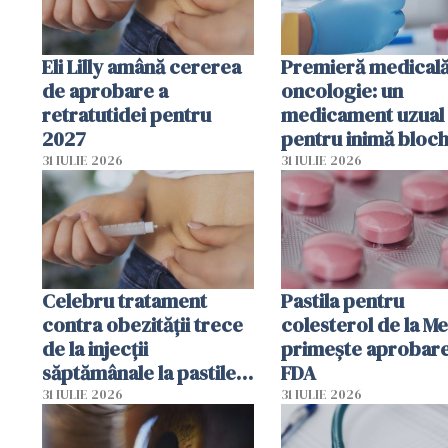
Eli Lilly amână cererea
Premieră medicală
de aprobare a
oncologie: un
retratutidei pentru
medicament uzual
2027
pentru inimă bloc
dezvoltarea celule
31 IULIE 2026
31 IULIE 2026
canceroase.
Celebru tratament
Pastila pentru
contra obezității trece
colesterol de la M
de la injecții
primește aprobar
săptămânale la pastile
FDA
zilnice
31 IULIE 2026
31 IULIE 2026