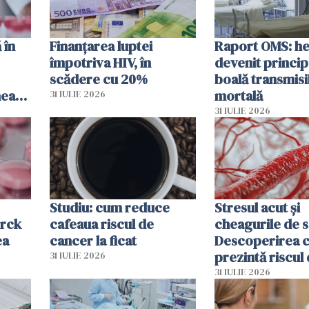
 în
Finanțarea luptei
Raport OMS: he
împotriva HIV, în
devenit princip
scădere cu 20%
boală transmisi
hează
mortală
31 IULIE 2026
lor
31 IULIE 2026
Studiu: cum reduce
Stresul acut și
erck
cafeaua riscul de
cheagurile de 
ea
cancer la ficat
Descoperirea 
prezintă riscul
31 IULIE 2026
infarct
31 IULIE 2026