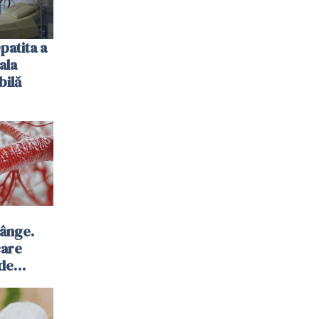
patita a
ala
bilă
sânge.
care
 de