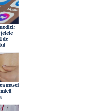
medici:
ețelele
el de
tul
rea masei
 mică
a