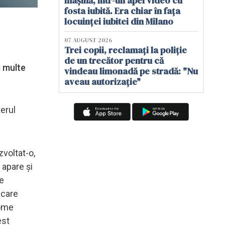
mașină, într-un apel video cu
fosta iubită. Era chiar în fața
locuinței iubitei din Milano
07 AUGUST 2026
Trei copii, reclamați la poliție
de un trecător pentru că
i multe
vindeau limonadă pe stradă: "Nu
aveau autorizație"
terul
zvoltat-o,
 apare și
de
 care
tome
est