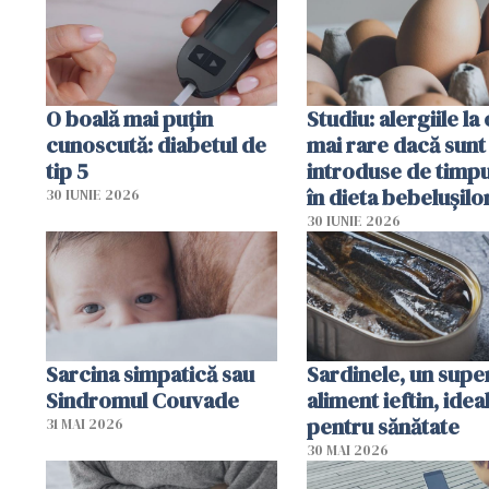
O boală mai puțin
Studiu: alergiile la
cunoscută: diabetul de
mai rare dacă sunt
tip 5
introduse de timp
în dieta bebelușilo
30 IUNIE 2026
30 IUNIE 2026
Sarcina simpatică sau
Sardinele, un supe
Sindromul Couvade
aliment ieftin, idea
pentru sănătate
31 MAI 2026
30 MAI 2026