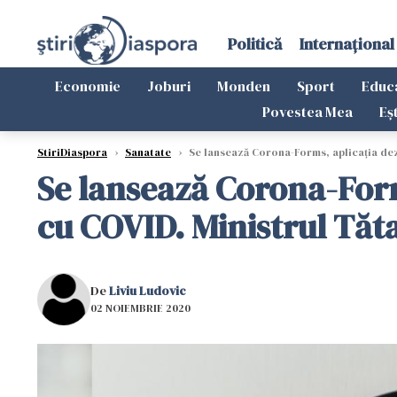
Politică
Internațional
Economie
Joburi
Monden
Sport
Educ
Povestea Mea
Eș
StiriDiaspora
›
Sanatate
›
Se lansează Corona-Forms, aplicația dezv
Se lansează Corona-Forms
cu COVID. Ministrul Tăt
De
Liviu Ludovic
02 NOIEMBRIE 2020