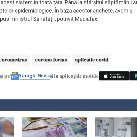
u acest sistem în toată țara. Până la sfârșitul săptămânii
etelor epidemiologice. În baza acestor anchete, avem și
pus ministrul Sănătății, potrivit Mediafax.
 coronavirus
corona-forms
aplicatie covid
Google News
și pe
și în aplicațiile mobile