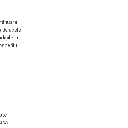
ntinuare
a da acele
ițiile în
concediu
este
dacă