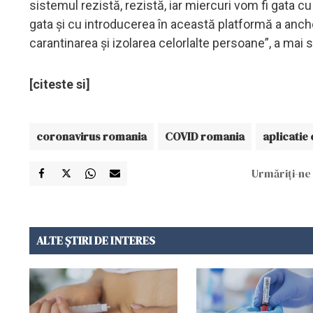
sistemul rezistă, rezistă, iar miercuri vom fi gata c
gata și cu introducerea în această platformă a anch
carantinarea și izolarea celorlalte persoane”, a mai s
[citeste si]
coronavirus romania
COVID romania
aplicatie
Urmăriți-ne 
ALTE ȘTIRI DE INTERES