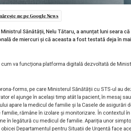
ărește-ne pe Google News
Ministrul Sănătății, Nelu Tătaru, a anunțat luni seara că
ală de miercuri și că aceasta a fost testată deja în ma
ra cum va funcționa platforma digitală dezvoltată de Minis
orona-forms, pe care Ministerul Sănătății cu STS-ul au de
ator el ajunge în același timp atât la pacient, în mesaj sau
ului apare la medicul de familie și la Casele de asigurări 
familie, rămâne în izolare și monitorizare. În contextul în
ne în legătură cu medicul de familie. Apariția unor simp
e obicei Departamentul pentru Situații de Urgență face ac