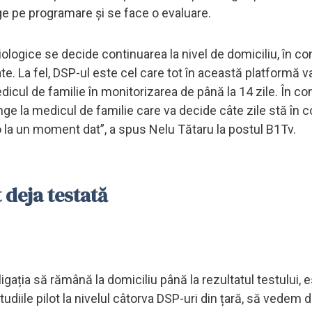
rge pe programare și se face o evaluare.
iologice se decide continuarea la nivel de domiciliu, în co
e. La fel, DSP-ul este cel care tot în această platformă v
icul de familie în monitorizarea de până la 14 zile. În cond
unge la medicul de familie care va decide câte zile stă în 
-o la un moment dat”, a spus Nelu Tătaru la postul B1Tv.
 deja testată
gația să rămână la domiciliu până la rezultatul testului, 
udiile pilot la nivelul câtorva DSP-uri din țară, să vedem 