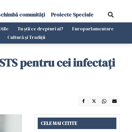
schimbă comunități
Proiecte Speciale
Utile
Tu știi ce drepturi ai?
Europarlamentare
Cultură și Tradiții
l
STS pentru cei infectați
CELE MAI CITITE