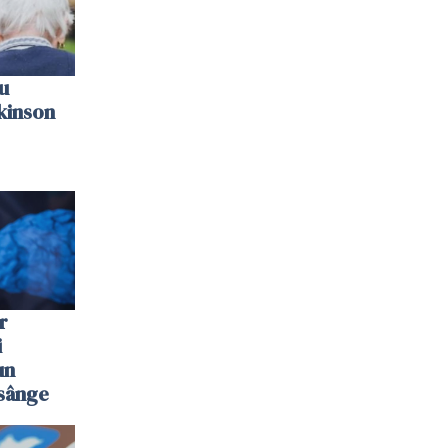
u
kinson
r
i
un
 sânge