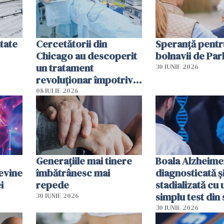
tate
Cercetătorii din
Speranță pentr
Chicago au descoperit
bolnavii de Par
un tratament
30 IUNIE 2026
revoluționar împotriva
cancerului. Sunt
08 IULIE 2026
folosite chiar bacteriile
tumorale
Generațiile mai tinere
Boala Alzheime
evine
îmbătrânesc mai
diagnosticată ș
i
repede
stadializată cu 
simplu test din
30 IUNIE 2026
30 IUNIE 2026