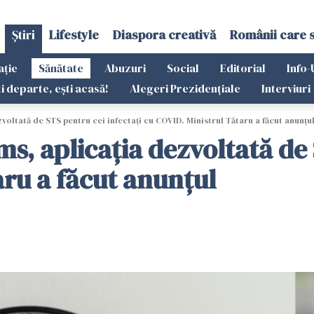
Știri
Lifestyle
Diaspora creativă
Românii care 
ație
Sănătate
Abuzuri
Social
Editorial
Info-
ti departe, ești acasă!
Alegeri Prezidențiale
Interviuri
oltată de STS pentru cei infectați cu COVID. Ministrul Tătaru a făcut anunțu
, aplicația dezvoltată de 
aru a făcut anunțul