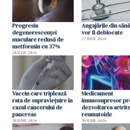
Progresia
Angajările din sănă
degenerescenței
vor fi deblocate
maculare redusă de
27 IULIE 2026
metformin cu 37%
28 IULIE 2026
Vaccin care triplează
Medicament
rata de supraviețuire în
imunosupresor pr
cazul cancerului de
dezvoltarea artrite
pancreas
reumatoide
30 IUNIE 2026
30 IUNIE 2026