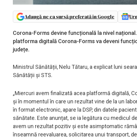
Adaugă-ne ca sursă preferată în Google
Urm
Corona-Forms devine funcțională la nivel național. 
platforma digitală Corona-Forms va deveni funcțion
județe.
Ministrul Sănătății, Nelu Tătaru, a explicat luni sea
Sănătății și STS.
„Miercuri avem finalizată acea platformă digitală, C
și în momentul în care un rezultat vine de la un labor
în format electronic, apare la DSP, din datele pacient
sănătate. Este anunțat, se ia legătura cu medicul de 
avem un rezultat pozitiv și este asimptomatic rămâ
înseamnă reevaluarea, solicitarea unui transport, d