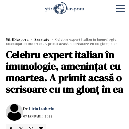
StiriDiaspora
›
Sanatate
›
Celebru expert italian în imunologie,
amenințat cu moartea. A primit acasă o scrisoare cu un glonț în ea
Celebru expert italian în
imunologie, amenințat cu
moartea. A primit acasă o
scrisoare cu un glonț în ea
De
Liviu Ludovic
07 IANUARIE 2022