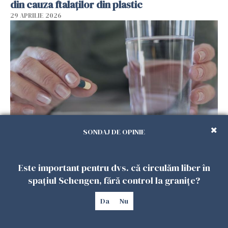
din cauza ftalaților din plastic
29 APRILIE 2026
SONDAJ DE OPINIE
Spania, verdict: homeopatia este ineficientă
în tratarea oricărei boli
Este important pentru dvs. că circulăm liber în
29 APRILIE 2026
spațiul Schengen, fără control la granițe?
Da
Nu