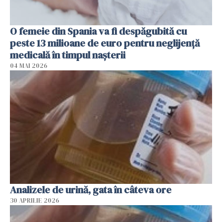
O femeie din Spania va fi despăgubită cu
peste 13 milioane de euro pentru neglijenţă
medicală în timpul naşterii
04 MAI 2026
Analizele de urină, gata în câteva ore
30 APRILIE 2026