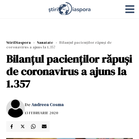
StiriDiaspora
›
Sanatate
›
Bilanţul pacienţilor răpuşi de
coronavirus a ajuns la 1.357
Bilanţul pacienţilor răpuşi
de coronavirus a ajuns la
1.357
De
Andreea Cosma
13 FEBRUARIE 2020