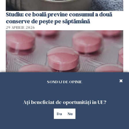
Studiu: ce boală previne consumul a două
conserve de pește pe săptămână
29 APRILIE 2026
SONDAJ DE OPINIE
FDA aprobă o nouă pastilă pentru slăbit
Ați beneficiat de oportunități în UE?
29 APRILIE 2026
Da
Nu